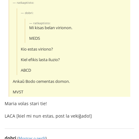
ratkaptisto:
dobri:
ratkaptisto:
Mi kisas belan virionon.
MEDS
Kio estas viriono?
Kiel efikis lasta iluzio?
ABCD
Ankaŭ Bodo cementas domon.
MVST
Maria volas stari tie!
LACA [kiel mi nun estas, post la vekiĝado!]
dobri
(
Mostrar o perfil
)