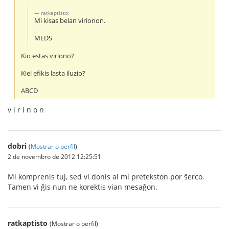
ratkaptisto:
Mi kisas belan virionon.
MEDS
Kio estas viriono?
Kiel efikis lasta iluzio?
ABCD
v i r i n o n
dobri
(
Mostrar o perfil
)
2 de novembro de 2012 12:25:51
Mi komprenis tuj, sed vi donis al mi pretekston por ŝerco.
Tamen vi ĝis nun ne korektis vian mesaĝon.
ratkaptisto
(Mostrar o perfil)