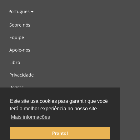
Português
Sobre nós
Equipe
Apoie-nos
Libro
Privacidade
Regras
Contacte-nos
Este site usa cookies para garantir que você
terá a melhor experiência no nosso site.
Mais informações
Pronto!