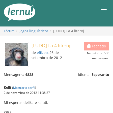
Ir
ao
Men
conteúdo
Fórum
Jogos linguísticos
[LUDO] La 4 literoj
[LUDO] La 4 literoj
Fechado
de
efilzeo
, 26 de
No máximo 500
setembro de 2012
mensagens.
Mensagens:
4828
Idioma:
Esperanto
Kelli
(
Mostrar o perfil
)
2 de novembro de 2012 11:38:27
Mi esperas delikate saluti.
KELI