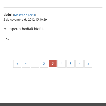
dobri
(
Mostrar o perfil
)
2 de novembro de 2012 15:10:29
Mi esperas hodiaŭ bicikli.
IJKL
3
«
<
1
2
4
5
>
»