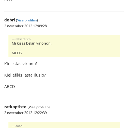
dobri
(
Visa profilen
)
2 november 2012 12:09:28
ratkaptisto:
Mi kisas belan virionon.
MEDS
Kio estas viriono?
Kiel efikis lasta iluzio?
ABCD
ratkaptisto
(Visa profilen)
2 november 2012 12:22:39
dobri: