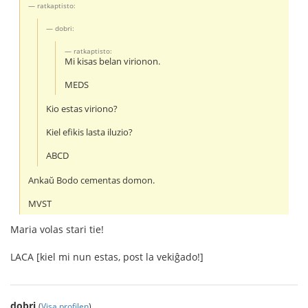
ratkaptisto:
dobri:
ratkaptisto:
Mi kisas belan virionon.
MEDS
Kio estas viriono?
Kiel efikis lasta iluzio?
ABCD
Ankaŭ Bodo cementas domon.
MVST
Maria volas stari tie!
LACA [kiel mi nun estas, post la vekiĝado!]
dobri
(
Visa profilen
)