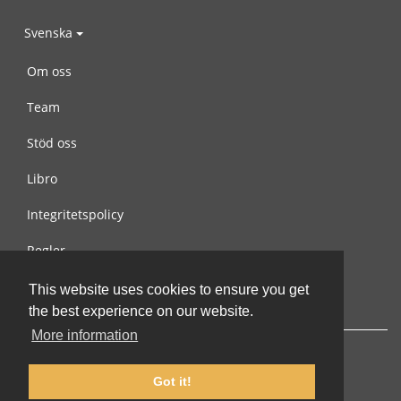
Svenska
Om oss
Team
Stöd oss
Libro
Integritetspolicy
Regler
Kontakta oss
This website uses cookies to ensure you get
the best experience on our website.
More information
Got it!