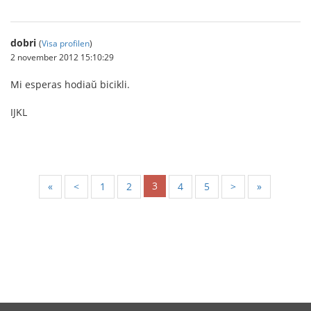
dobri
(
Visa profilen
)
2 november 2012 15:10:29
Mi esperas hodiaŭ bicikli.
IJKL
3
«
<
1
2
4
5
>
»