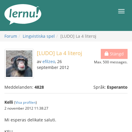
Till
sidans
Meny
innehåll
Forum
Lingvistiska spel
[LUDO] La 4 literoj
[LUDO] La 4 literoj
Stängd
av
efilzeo
, 26
Max. 500 messages.
september 2012
Meddelanden:
4828
Språk:
Esperanto
Kelli
(
Visa profilen
)
2 november 2012 11:38:27
Mi esperas delikate saluti.
KELI