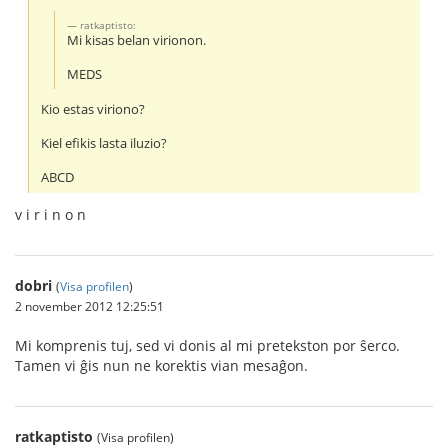
ratkaptisto:
Mi kisas belan virionon.
MEDS
Kio estas viriono?
Kiel efikis lasta iluzio?
ABCD
v i r i n o n
dobri
(
Visa profilen
)
2 november 2012 12:25:51
Mi komprenis tuj, sed vi donis al mi pretekston por ŝerco.
Tamen vi ĝis nun ne korektis vian mesaĝon.
ratkaptisto
(Visa profilen)