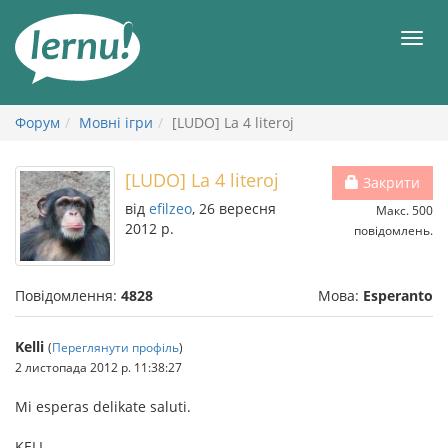
До
змісту
Мен
Форум
Мовні ігри
[LUDO] La 4 literoj
[LUDO] La 4 literoj
Закрити
від
efilzeo
, 26 вересня
Макс. 500
2012 р.
повідомлень.
Повідомлення:
4828
Мова:
Esperanto
Kelli
(
Переглянути профіль
)
2 листопада 2012 р. 11:38:27
Mi esperas delikate saluti.
KELI