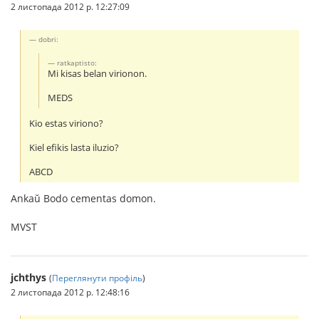
2 листопада 2012 р. 12:27:09
dobri:
ratkaptisto:
Mi kisas belan virionon.
MEDS
Kio estas viriono?
Kiel efikis lasta iluzio?
ABCD
Ankaŭ Bodo cementas domon.
MVST
jchthys
(
Переглянути профіль
)
2 листопада 2012 р. 12:48:16