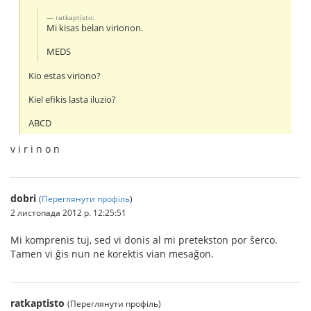
ratkaptisto:
Mi kisas belan virionon.
MEDS
Kio estas viriono?
Kiel efikis lasta iluzio?
ABCD
v i r i n o n
dobri
(
Переглянути профіль
)
2 листопада 2012 р. 12:25:51
Mi komprenis tuj, sed vi donis al mi pretekston por ŝerco.
Tamen vi ĝis nun ne korektis vian mesaĝon.
ratkaptisto
(Переглянути профіль)