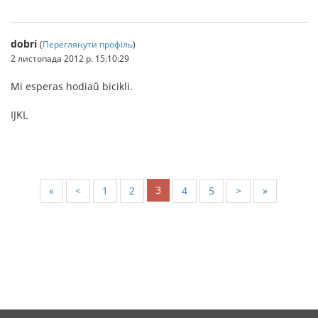
dobri
(
Переглянути профіль
)
2 листопада 2012 р. 15:10:29
Mi esperas hodiaŭ bicikli.
IJKL
3
«
<
1
2
4
5
>
»