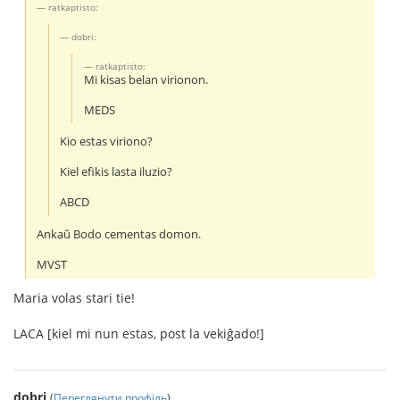
ratkaptisto:
dobri:
ratkaptisto:
Mi kisas belan virionon.
MEDS
Kio estas viriono?
Kiel efikis lasta iluzio?
ABCD
Ankaŭ Bodo cementas domon.
MVST
Maria volas stari tie!
LACA [kiel mi nun estas, post la vekiĝado!]
dobri
(
Переглянути профіль
)