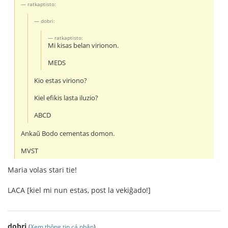
ratkaptisto:
dobri:
ratkaptisto:
Mi kisas belan virionon.
MEDS
Kio estas viriono?
Kiel efikis lasta iluzio?
ABCD
Ankaŭ Bodo cementas domon.
MVST
Maria volas stari tie!
LACA [kiel mi nun estas, post la vekiĝado!]
dobri
(
Xem thông tin cá nhân
)