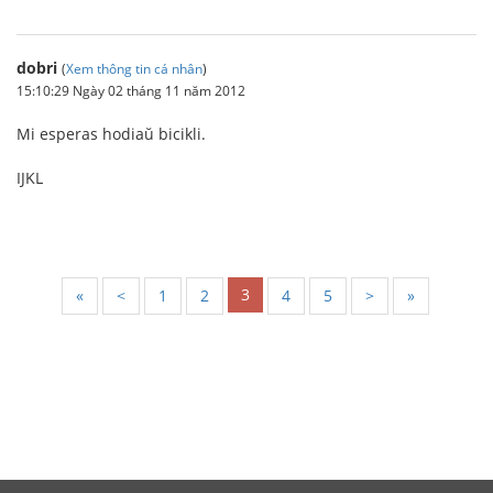
dobri
(
Xem thông tin cá nhân
)
15:10:29 Ngày 02 tháng 11 năm 2012
Mi esperas hodiaŭ bicikli.
IJKL
3
«
<
1
2
4
5
>
»