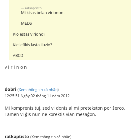
ratkaptisto:
Mi kisas belan virionon.
MEDS
Kio estas viriono?
Kiel efikis lasta iluzio?
ABCD
v i r i n o n
dobri
(
Xem thông tin cá nhân
)
12:25:51 Ngày 02 tháng 11 năm 2012
Mi komprenis tuj, sed vi donis al mi pretekston por ŝerco.
Tamen vi ĝis nun ne korektis vian mesaĝon.
ratkaptisto
(Xem thông tin cá nhân)