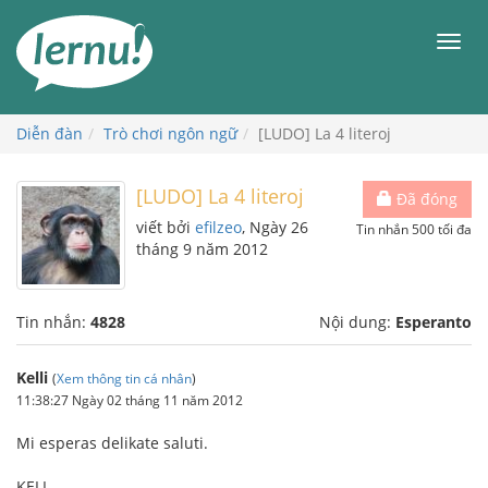
Đi
đến
Men
phần
nội
dung
Diễn đàn
Trò chơi ngôn ngữ
[LUDO] La 4 literoj
[LUDO] La 4 literoj
Đã đóng
viết bởi
efilzeo
, Ngày 26
Tin nhắn 500 tối đa
tháng 9 năm 2012
Tin nhắn:
4828
Nội dung:
Esperanto
Kelli
(
Xem thông tin cá nhân
)
11:38:27 Ngày 02 tháng 11 năm 2012
Mi esperas delikate saluti.
KELI