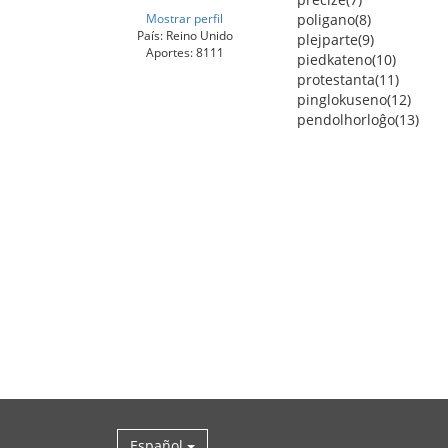
Mostrar perfil
poligano(8)
País: Reino Unido
plejparte(9)
Aportes: 8111
piedkateno(10)
protestanta(11)
pinglokuseno(12)
pendolhorloĝo(13)
Español