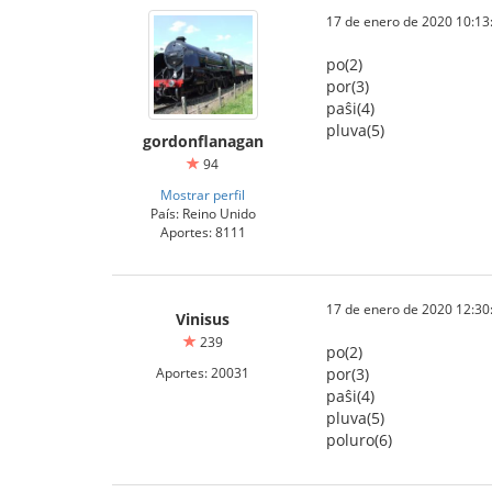
17 de enero de 2020 10:13
po(2)
por(3)
paŝi(4)
pluva(5)
gordonflanagan
94
Mostrar perfil
País: Reino Unido
Aportes: 8111
17 de enero de 2020 12:30
Vinisus
239
po(2)
Aportes: 20031
por(3)
paŝi(4)
pluva(5)
poluro(6)