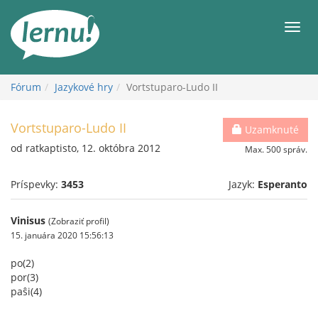
Späť
na
Men
obsah
Fórum
Jazykové hry
Vortstuparo-Ludo II
Vortstuparo-Ludo II
Uzamknuté
od ratkaptisto, 12. októbra 2012
Max. 500 správ.
Príspevky:
3453
Jazyk:
Esperanto
Vinisus
(Zobraziť profil)
15. januára 2020 15:56:13
po(2)
por(3)
paŝi(4)