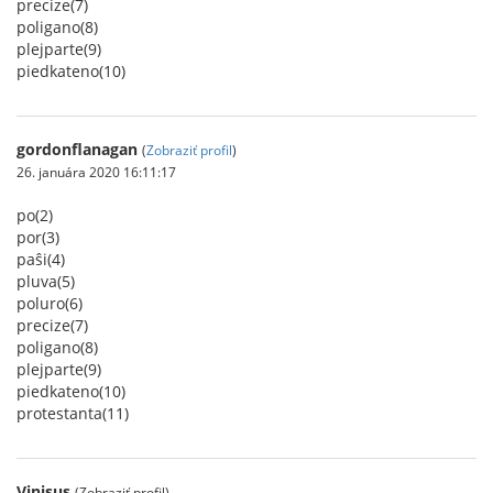
precize(7)
poligano(8)
plejparte(9)
piedkateno(10)
gordonflanagan
(
Zobraziť profil
)
26. januára 2020 16:11:17
po(2)
por(3)
paŝi(4)
pluva(5)
poluro(6)
precize(7)
poligano(8)
plejparte(9)
piedkateno(10)
protestanta(11)
Vinisus
(Zobraziť profil)