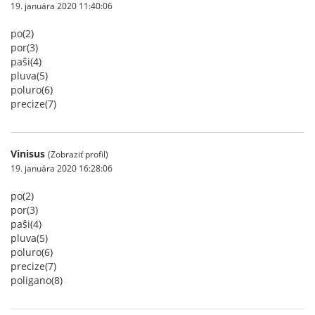
19. januára 2020 11:40:06
po(2)
por(3)
paŝi(4)
pluva(5)
poluro(6)
precize(7)
Vinisus
(Zobraziť profil)
19. januára 2020 16:28:06
po(2)
por(3)
paŝi(4)
pluva(5)
poluro(6)
precize(7)
poligano(8)