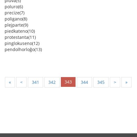
pluva(5)
poluro(6)
precize(7)
poligano(8)
plejparte(9)
piedkateno(10)
protestanta(11)
pinglokuseno(12)
pendolhorloĝo(13)
343
«
<
341
342
344
345
>
»