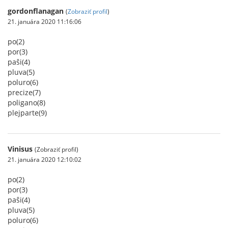
gordonflanagan
(
Zobraziť profil
)
21. januára 2020 11:16:06
po(2)
por(3)
paŝi(4)
pluva(5)
poluro(6)
precize(7)
poligano(8)
plejparte(9)
Vinisus
(Zobraziť profil)
21. januára 2020 12:10:02
po(2)
por(3)
paŝi(4)
pluva(5)
poluro(6)