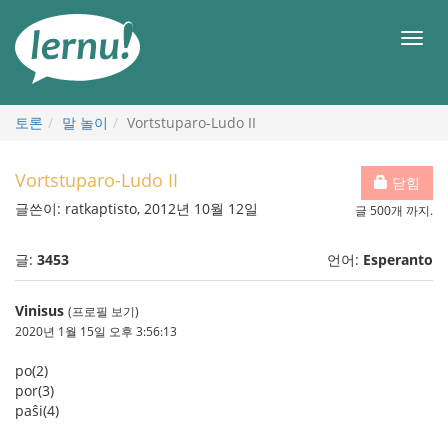
본
문
메
으
뉴
로
토론
말 놀이
Vortstuparo-Ludo II
Vortstuparo-Ludo II
닫힘
글쓴이: ratkaptisto, 2012년 10월 12일
글 500개 까지.
글:
3453
언어:
Esperanto
Vinisus
(프로필 보기)
2020년 1월 15일 오후 3:56:13
po(2)
por(3)
paŝi(4)