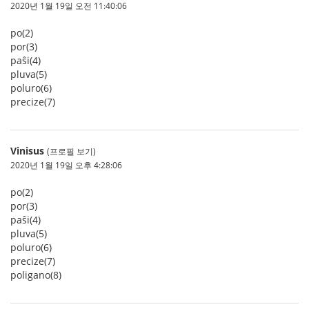
2020년 1월 19일 오전 11:40:06
po(2)
por(3)
paŝi(4)
pluva(5)
poluro(6)
precize(7)
Vinisus
(프로필 보기)
2020년 1월 19일 오후 4:28:06
po(2)
por(3)
paŝi(4)
pluva(5)
poluro(6)
precize(7)
poligano(8)