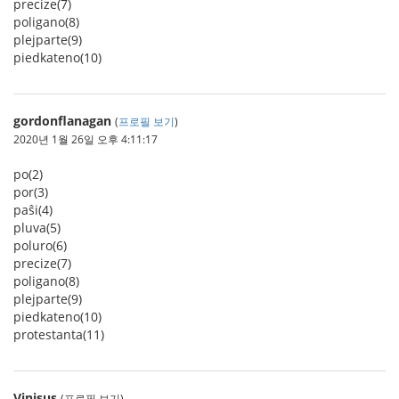
precize(7)
poligano(8)
plejparte(9)
piedkateno(10)
gordonflanagan
(
프로필 보기
)
2020년 1월 26일 오후 4:11:17
po(2)
por(3)
paŝi(4)
pluva(5)
poluro(6)
precize(7)
poligano(8)
plejparte(9)
piedkateno(10)
protestanta(11)
Vinisus
(프로필 보기)