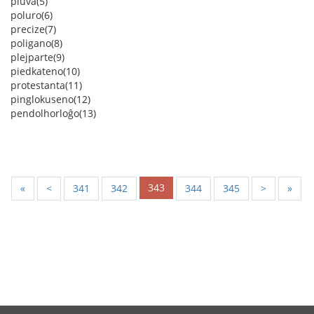
pluva(5)
poluro(6)
precize(7)
poligano(8)
plejparte(9)
piedkateno(10)
protestanta(11)
pinglokuseno(12)
pendolhorloĝo(13)
343
«
<
341
342
344
345
>
»