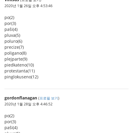
2020년 1월 26일 오후 4:53:46
po(2)
por(3)
paŝi(4)
pluva(5)
poluro(6)
precize(7)
poligano(8)
plejparte(9)
piedkateno(10)
protestanta(11)
pinglokuseno(12)
gordonflanagan
(
프로필 보기
)
2020년 1월 28일 오후 4:46:52
po(2)
por(3)
paŝi(4)