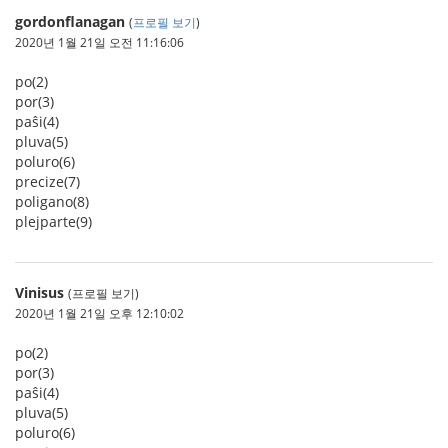
gordonflanagan
(
프로필 보기
)
2020년 1월 21일 오전 11:16:06
po(2)
por(3)
paŝi(4)
pluva(5)
poluro(6)
precize(7)
poligano(8)
plejparte(9)
Vinisus
(프로필 보기)
2020년 1월 21일 오후 12:10:02
po(2)
por(3)
paŝi(4)
pluva(5)
poluro(6)