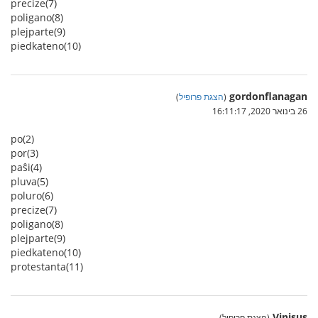
precize(7)
poligano(8)
plejparte(9)
piedkateno(10)
gordonflanagan
(
הצגת פרופיל
)
26 בינואר 2020, 16:11:17
po(2)
por(3)
paŝi(4)
pluva(5)
poluro(6)
precize(7)
poligano(8)
plejparte(9)
piedkateno(10)
protestanta(11)
Vinisus
(הצגת פרופיל)