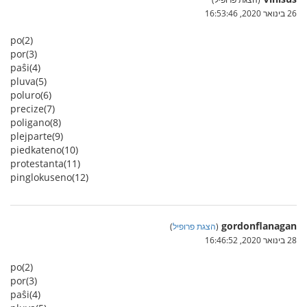
26 בינואר 2020, 16:53:46
po(2)
por(3)
paŝi(4)
pluva(5)
poluro(6)
precize(7)
poligano(8)
plejparte(9)
piedkateno(10)
protestanta(11)
pinglokuseno(12)
gordonflanagan
(
הצגת פרופיל
)
28 בינואר 2020, 16:46:52
po(2)
por(3)
paŝi(4)