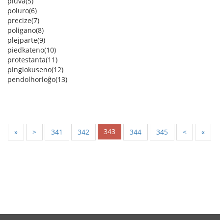
pluva(5)
poluro(6)
precize(7)
poligano(8)
plejparte(9)
piedkateno(10)
protestanta(11)
pinglokuseno(12)
pendolhorloĝo(13)
343
«
<
341
342
344
345
>
»