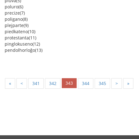
pluva(5)
poluro(6)
precize(7)
poligano(8)
plejparte(9)
piedkateno(10)
protestanta(11)
pinglokuseno(12)
pendolhorloĝo(13)
343
«
<
341
342
344
345
>
»