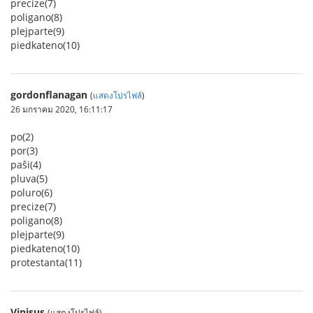
precize(7)
poligano(8)
plejparte(9)
piedkateno(10)
gordonflanagan
(
แสดงโปรไฟล์
)
26 มกราคม 2020, 16:11:17
po(2)
por(3)
paŝi(4)
pluva(5)
poluro(6)
precize(7)
poligano(8)
plejparte(9)
piedkateno(10)
protestanta(11)
Vinisus
(แสดงโปรไฟล์)