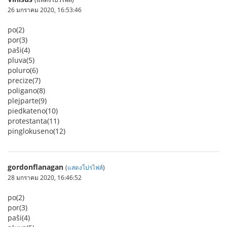
26 มกราคม 2020, 16:53:46
po(2)
por(3)
paŝi(4)
pluva(5)
poluro(6)
precize(7)
poligano(8)
plejparte(9)
piedkateno(10)
protestanta(11)
pinglokuseno(12)
gordonflanagan
(
แสดงโปรไฟล์
)
28 มกราคม 2020, 16:46:52
po(2)
por(3)
paŝi(4)