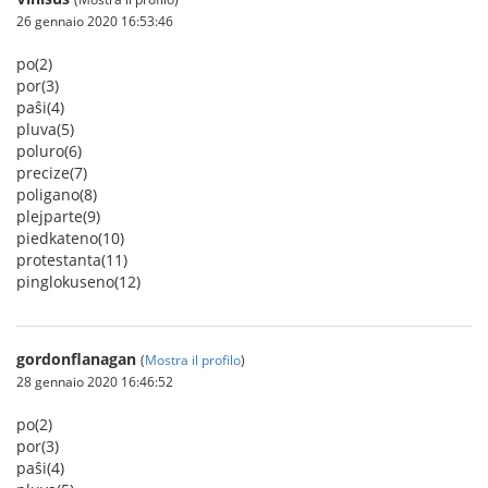
26 gennaio 2020 16:53:46
po(2)
por(3)
paŝi(4)
pluva(5)
poluro(6)
precize(7)
poligano(8)
plejparte(9)
piedkateno(10)
protestanta(11)
pinglokuseno(12)
gordonflanagan
(
Mostra il profilo
)
28 gennaio 2020 16:46:52
po(2)
por(3)
paŝi(4)