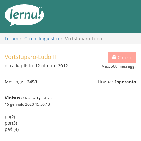
Vai
all’indice
Men
Forum
Giochi linguistici
Vortstuparo-Ludo II
Vortstuparo-Ludo II
Chiuso
di ratkaptisto, 12 ottobre 2012
Max. 500 messaggi.
Messaggi:
3453
Lingua:
Esperanto
Vinisus
(Mostra il profilo)
15 gennaio 2020 15:56:13
po(2)
por(3)
paŝi(4)