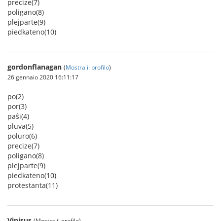
precize(7)
poligano(8)
plejparte(9)
piedkateno(10)
gordonflanagan
(
Mostra il profilo
)
26 gennaio 2020 16:11:17
po(2)
por(3)
paŝi(4)
pluva(5)
poluro(6)
precize(7)
poligano(8)
plejparte(9)
piedkateno(10)
protestanta(11)
Vinisus
(Mostra il profilo)