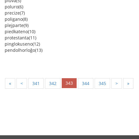
pluva(5)
poluro(6)
precize(7)
poligano(8)
plejparte(9)
piedkateno(10)
protestanta(11)
pinglokuseno(12)
pendolhorloĝo(13)
343
«
<
341
342
344
345
>
»