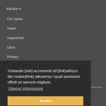
Italiano
Chi siamo
Team
Supportaci
Libro
Privacy
Condizioni d’uso
Visitando {site} acconsenti all'{link}utilizzo
Contattaci
dei cookie{/link} attraverso i quali possiamo
offrirti un servizio migliore.
Ulteriori informazioni
Accetto