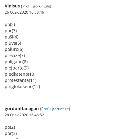
Vinisus
(Profili görüntüle)
26 Ocak 2020 16:53:46
po(2)
por(3)
paŝi(4)
pluva(5)
poluro(6)
precize(7)
poligano(8)
plejparte(9)
piedkateno(10)
protestanta(11)
pinglokuseno(12)
gordonflanagan
(
Profili görüntüle
)
28 Ocak 2020 16:46:52
po(2)
por(3)