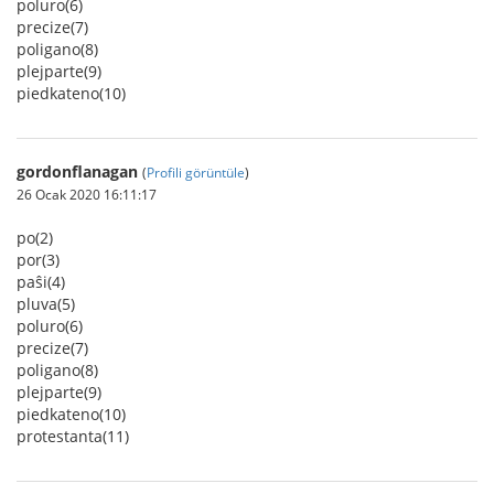
poluro(6)
precize(7)
poligano(8)
plejparte(9)
piedkateno(10)
gordonflanagan
(
Profili görüntüle
)
26 Ocak 2020 16:11:17
po(2)
por(3)
paŝi(4)
pluva(5)
poluro(6)
precize(7)
poligano(8)
plejparte(9)
piedkateno(10)
protestanta(11)