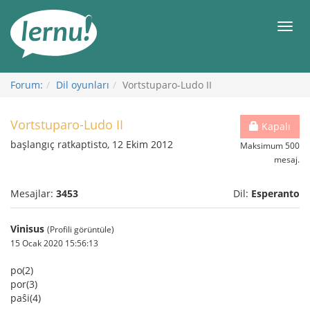
İçerik
Görüntüleme
Men
Forum:
Dil oyunları
Vortstuparo-Ludo II
Vortstuparo-Ludo II
Kapalı
başlangıç ratkaptisto, 12 Ekim 2012
Maksimum 500
mesaj.
Mesajlar:
3453
Dil:
Esperanto
Vinisus
(Profili görüntüle)
15 Ocak 2020 15:56:13
po(2)
por(3)
paŝi(4)