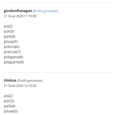
gordonflanagan
(
Profili görüntüle
)
21 Ocak 2020 11:16:06
po(2)
por(3)
paŝi(4)
pluva(5)
poluro(6)
precize(7)
poligano(8)
plejparte(9)
Vinisus
(Profili görüntüle)
21 Ocak 2020 12:10:02
po(2)
por(3)
paŝi(4)
pluva(5)