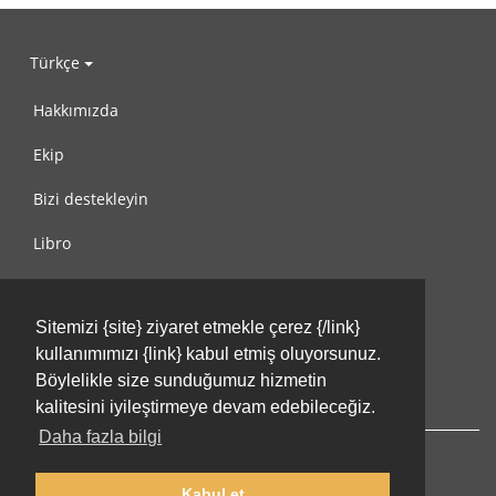
Türkçe
Hakkımızda
Ekip
Bizi destekleyin
Libro
Gizlilik Politikası
Sitemizi {site} ziyaret etmekle çerez {/link}
Kullanım Koşulları
kullanımımızı {link} kabul etmiş oluyorsunuz.
Bize ulaşın
Böylelikle size sunduğumuz hizmetin
kalitesini iyileştirmeye devam edebileceğiz.
Daha fazla bilgi
Kabul et