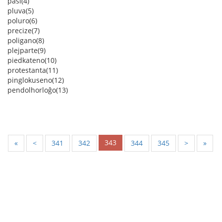
paŝi(4)
pluva(5)
poluro(6)
precize(7)
poligano(8)
plejparte(9)
piedkateno(10)
protestanta(11)
pinglokuseno(12)
pendolhorloĝo(13)
343
«
<
341
342
344
345
>
»