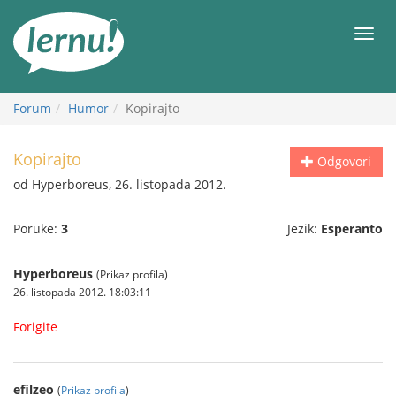
Sadržaj
Meni
Forum
Humor
Kopirajto
Kopirajto
Odgovori
od Hyperboreus, 26. listopada 2012.
Poruke:
3
Jezik:
Esperanto
Hyperboreus
(Prikaz profila)
26. listopada 2012. 18:03:11
Forigite
efilzeo
(
Prikaz profila
)