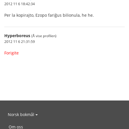
2012 11 6 18:42:34
Per la kopirajto, Ezopo fariĝus bilionula, he he.
Hyperboreus
(Å vise profilen)
2012 11 6 21:31:59
Forigite
Norsk bokmål
Om oss