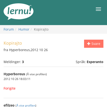
Til
innholdet
Meny
Forum
Humor
Kopirajto
Kopirajto
Svare
fra Hyperboreus,2012 10 26
Meldinger:
3
Språk:
Esperanto
Hyperboreus
(Å vise profilen)
2012 10 26 18:03:11
Forigite
efilzeo
(
Å vise profilen
)