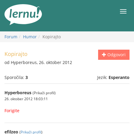
K
vsebini
Meni
Forum
Humor
Kopirajto
Kopirajto
Odgovori
od Hyperboreus, 26. oktober 2012
Sporočila:
3
Jezik:
Esperanto
Hyperboreus
(Prikaži profil)
26. oktober 2012 18:03:11
Forigite
efilzeo
(
Prikaži profil
)