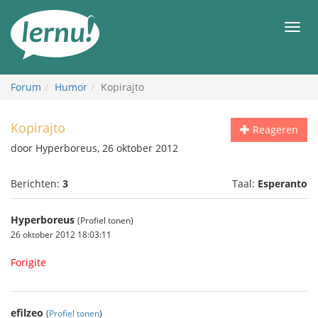
Naar
de
Men
inhoud
Forum
Humor
Kopirajto
Kopirajto
Reageren
door Hyperboreus, 26 oktober 2012
Berichten:
3
Taal:
Esperanto
Hyperboreus
(Profiel tonen)
26 oktober 2012 18:03:11
Forigite
efilzeo
(
Profiel tonen
)