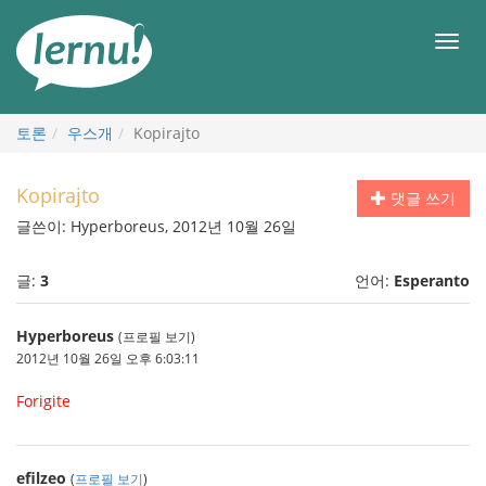
본
문
메
으
뉴
로
토론
우스개
Kopirajto
Kopirajto
댓글 쓰기
글쓴이: Hyperboreus, 2012년 10월 26일
글:
3
언어:
Esperanto
Hyperboreus
(프로필 보기)
2012년 10월 26일 오후 6:03:11
Forigite
efilzeo
(
프로필 보기
)