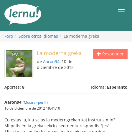
Contenido
Men
Foro
Sobre otros idiomas
La moderna greka
La moderna greka
Responder
de
Aaron94
, 10 de
diciembre de 2012
Aportes:
8
Idioma:
Esperanto
Aaron94
(
Mostrar perfil
)
10 de diciembre de 2012 19:41:10
Ĉu estas iu, kiu scias la moderngrekan kaj instruus min?
Mi petis en la greka sekcio, sed neniu respondis "Jes".
Mi scias la anglan kaj povus instrui vin se vi deziras.