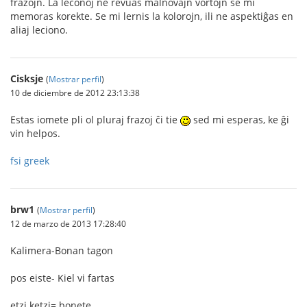
frazojn. La leconoj ne revuas malnovajn vortojn se mi
memoras korekte. Se mi lernis la kolorojn, ili ne aspektiĝas en
aliaj leciono.
Cisksje
(
Mostrar perfil
)
10 de diciembre de 2012 23:13:38
Estas iomete pli ol pluraj frazoj ĉi tie
sed mi esperas, ke ĝi
vin helpos.
fsi greek
brw1
(
Mostrar perfil
)
12 de marzo de 2013 17:28:40
Kalimera-Bonan tagon
pos eiste- Kiel vi fartas
etzi ketzi= bonete