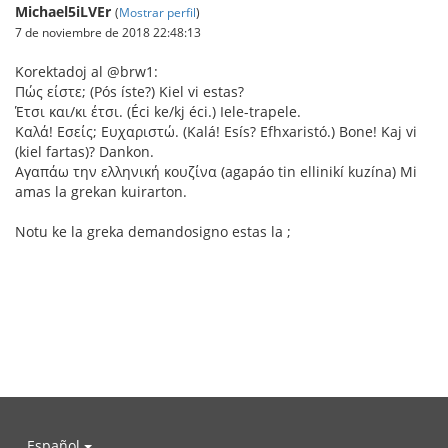
Michael5iLVEr
(
Mostrar perfil
)
7 de noviembre de 2018 22:48:13
Korektadoj al @brw1:
Πώς είστε; (Pós íste?) Kiel vi estas?
Έτσι και/κι έτσι. (Éci ke/kj éci.) Iele-trapele.
Καλά! Εσείς; Ευχαριστώ. (Kalá! Esís? Efhxaristó.) Bone! Kaj vi
(kiel fartas)? Dankon.
Αγαπάω την ελληνική κουζίνα (agapáo tin ellinikí kuzína) Mi
amas la grekan kuirarton.
Notu ke la greka demandosigno estas la ;
Español