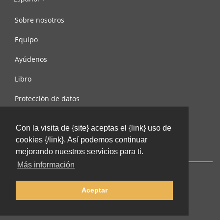
Sobre nosotros
Equipo
Ayúdenos
Libro
Protección de datos
Condiciones de uso
Con la visita de {site} aceptas el {link} uso de
Contáctenos
cookies {/link}. Así podemos continuar
mejorando nuestros servicios para ti.
Más información
Aceptar
© 2002-2026 lernu.net |
Impressum