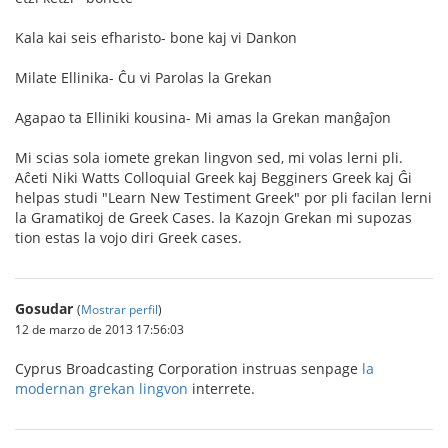
Kala kai seis efharisto- bone kaj vi Dankon
Milate Ellinika- Ĉu vi Parolas la Grekan
Agapao ta Elliniki kousina- Mi amas la Grekan manĝaĵon
Mi scias sola iomete grekan lingvon sed, mi volas lerni pli.
Aĉeti Niki Watts Colloquial Greek kaj Begginers Greek kaj Ĝi
helpas studi "Learn New Testiment Greek" por pli facilan lerni
la Gramatikoj de Greek Cases. la Kazojn Grekan mi supozas
tion estas la vojo diri Greek cases.
Gosudar
(
Mostrar perfil
)
12 de marzo de 2013 17:56:03
Cyprus Broadcasting Corporation instruas senpage
la
modernan grekan lingvon
interrete.