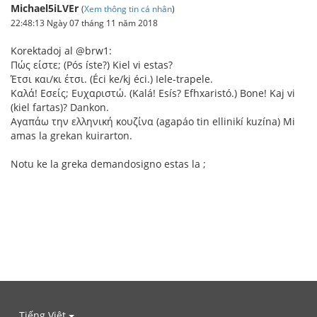
Michael5iLVEr
(
Xem thông tin cá nhân
)
22:48:13 Ngày 07 tháng 11 năm 2018
Korektadoj al @brw1:
Πώς είστε; (Pós íste?) Kiel vi estas?
Έτσι και/κι έτσι. (Éci ke/kj éci.) Iele-trapele.
Καλά! Εσείς; Ευχαριστώ. (Kalá! Esís? Efhxaristó.) Bone! Kaj vi
(kiel fartas)? Dankon.
Αγαπάω την ελληνική κουζίνα (agapáo tin ellinikí kuzína) Mi
amas la grekan kuirarton.
Notu ke la greka demandosigno estas la ;
Tiếng Việt