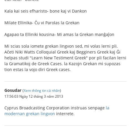
Kala kai seis efharisto- bone kaj vi Dankon
Milate Ellinika- Ĉu vi Parolas la Grekan
Agapao ta Elliniki kousina- Mi amas la Grekan manĝaĵon
Mi scias sola iomete grekan lingvon sed, mi volas lerni pli.
Aĉeti Niki Watts Colloquial Greek kaj Begginers Greek kaj Ĝi
helpas studi "Learn New Testiment Greek" por pli facilan lerni
la Gramatikoj de Greek Cases. la Kazojn Grekan mi supozas
tion estas la vojo diri Greek cases.
Gosudar
(
Xem thông tin cá nhân
)
17:56:03 Ngày 12 tháng 3 năm 2013
Cyprus Broadcasting Corporation instruas senpage
la
modernan grekan lingvon
interrete.