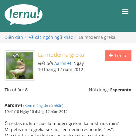
Đi
đến
Men
phần
nội
dung
Diễn đàn
Về các ngôn ngữ khác
La moderna greka
La moderna greka
Trả lời
viết bởi
Aaron94
, Ngày
10 tháng 12 năm 2012
Tin nhắn:
8
Nội dung:
Esperanto
Aaron94
(
Xem thông tin cá nhân
)
19:41:10 Ngày 10 tháng 12 năm 2012
Ĉu estas iu, kiu scias la moderngrekan kaj instruus min?
Mi petis en la greka sekcio, sed neniu respondis "Jes".
Mi scias la anglan kaj povus instrui vin se vi deziras.