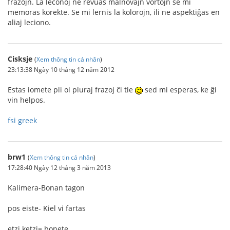
frazojn. La leconoj ne revuas malnovajn vortojn se mi
memoras korekte. Se mi lernis la kolorojn, ili ne aspektiĝas en
aliaj leciono.
Cisksje
(
Xem thông tin cá nhân
)
23:13:38 Ngày 10 tháng 12 năm 2012
Estas iomete pli ol pluraj frazoj ĉi tie
sed mi esperas, ke ĝi
vin helpos.
fsi greek
brw1
(
Xem thông tin cá nhân
)
17:28:40 Ngày 12 tháng 3 năm 2013
Kalimera-Bonan tagon
pos eiste- Kiel vi fartas
etzi ketzi= bonete