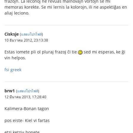
frazojn. La leconoj ne revuas malnovajn vortojn se mi
memoras korekte. Se mi lernis la kolorojn, ili ne aspektiĝas en
aliaj leciono.
Cisksje
(
แสดงโปรไฟล์
)
10 ธันวาคม 2012, 23:13:38
Estas iomete pli ol pluraj frazoj ĉi tie
sed mi esperas, ke ĝi
vin helpos.
fsi greek
brw1
(
แสดงโปรไฟล์
)
12 มีนาคม 2013, 17:28:40
Kalimera-Bonan tagon
pos eiste- Kiel vi fartas
etzi ketzi= bonete