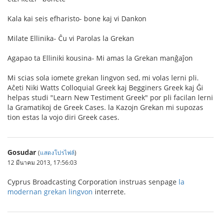
Kala kai seis efharisto- bone kaj vi Dankon
Milate Ellinika- Ĉu vi Parolas la Grekan
Agapao ta Elliniki kousina- Mi amas la Grekan manĝaĵon
Mi scias sola iomete grekan lingvon sed, mi volas lerni pli.
Aĉeti Niki Watts Colloquial Greek kaj Begginers Greek kaj Ĝi
helpas studi "Learn New Testiment Greek" por pli facilan lerni
la Gramatikoj de Greek Cases. la Kazojn Grekan mi supozas
tion estas la vojo diri Greek cases.
Gosudar
(
แสดงโปรไฟล์
)
12 มีนาคม 2013, 17:56:03
Cyprus Broadcasting Corporation instruas senpage
la
modernan grekan lingvon
interrete.