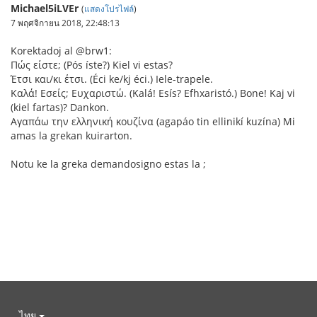
Michael5iLVEr
(
แสดงโปรไฟล์
)
7 พฤศจิกายน 2018, 22:48:13
Korektadoj al @brw1:
Πώς είστε; (Pós íste?) Kiel vi estas?
Έτσι και/κι έτσι. (Éci ke/kj éci.) Iele-trapele.
Καλά! Εσείς; Ευχαριστώ. (Kalá! Esís? Efhxaristó.) Bone! Kaj vi
(kiel fartas)? Dankon.
Αγαπάω την ελληνική κουζίνα (agapáo tin ellinikí kuzína) Mi
amas la grekan kuirarton.
Notu ke la greka demandosigno estas la ;
ไทย