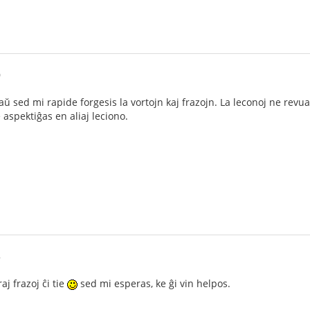
0
ŭ sed mi rapide forgesis la vortojn kaj frazojn. La leconoj ne rev
ne aspektiĝas en aliaj leciono.
8
aj frazoj ĉi tie
sed mi esperas, ke ĝi vin helpos.