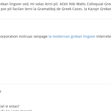
ekan lingvon sed, mi volas lerni pli. Aĉeti Niki Watts Colloquial Gr
or pli facilan lerni la Gramatikoj de Greek Cases. la Kazojn Grekan
Corporation instruas senpage
la modernan grekan lingvon
interrete
3
iel vi estas?