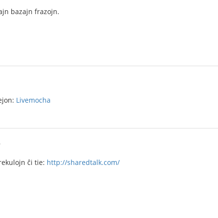
ajn bazajn frazojn.
1
tejon:
Livemocha
6
ekulojn ĉi tie:
http://sharedtalk.com/