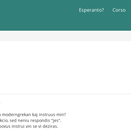
Esperanto?
Corso
0
 la moderngrekan kaj instruus min?
kcio, sed neniu respondis "Jes".
povus instrui vin se vi deziras.