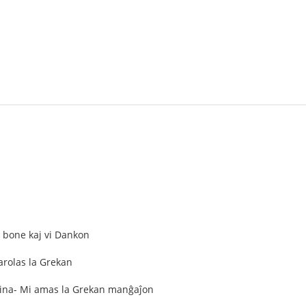
s
- bone kaj vi Dankon
Parolas la Grekan
usina- Mi amas la Grekan manĝaĵon