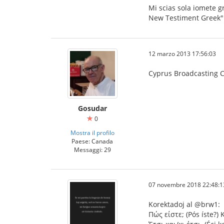
Mi scias sola iomete gr
New Testiment Greek" p
12 marzo 2013 17:56:03
Cyprus Broadcasting 
Gosudar
0
Mostra il profilo
Paese: Canada
Messaggi: 29
07 novembre 2018 22:48:1
Korektadoj al @brw1:
Πώς είστε; (Pós íste?) K