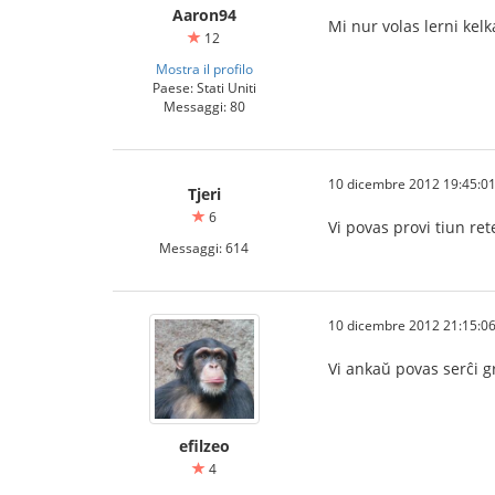
Aaron94
Mi nur volas lerni kelk
12
Mostra il profilo
Paese: Stati Uniti
Messaggi: 80
10 dicembre 2012 19:45:0
Tjeri
6
Vi povas provi tiun re
Messaggi: 614
10 dicembre 2012 21:15:0
Vi ankaŭ povas serĉi gr
efilzeo
4