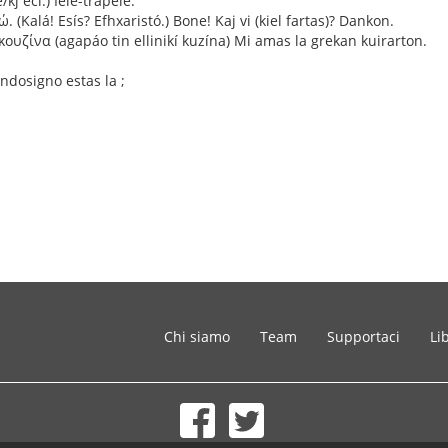
/kj éci.) Iele-trapele.
 (Kalá! Esís? Efhxaristó.) Bone! Kaj vi (kiel fartas)? Dankon.
υζίνα (agapáo tin ellinikí kuzína) Mi amas la grekan kuirarton.
ndosigno estas la ;
Chi siamo
Team
Supportaci
Li