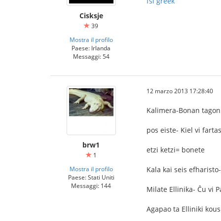
fsi greek
Cisksje
39
Mostra il profilo
Paese: Irlanda
Messaggi: 54
12 marzo 2013 17:28:40
Kalimera-Bonan tagon
pos eiste- Kiel vi farta
brw1
etzi ketzi= bonete
1
Mostra il profilo
Kala kai seis efharisto
Paese: Stati Uniti
Messaggi: 144
Milate Ellinika- Ĉu vi 
Agapao ta Elliniki ko