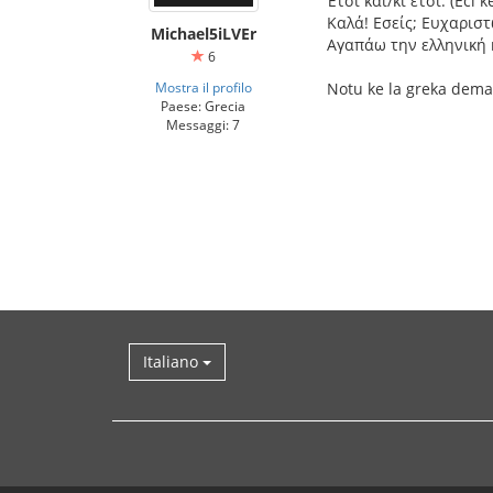
Έτσι και/κι έτσι. (Éci ke
Καλά! Εσείς; Ευχαριστώ.
Michael5iLVEr
Αγαπάω την ελληνική κο
6
Mostra il profilo
Notu ke la greka dema
Paese: Grecia
Messaggi: 7
Italiano