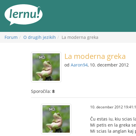
K
vsebini
Forum
O drugih jezikih
La moderna greka
La moderna greka
od
Aaron94
, 10. december 2012
Sporočila:
8
10. december 2012 19:41:
Ĉu estas iu, kiu scias
Mi petis en la greka se
Mi scias la anglan kaj 