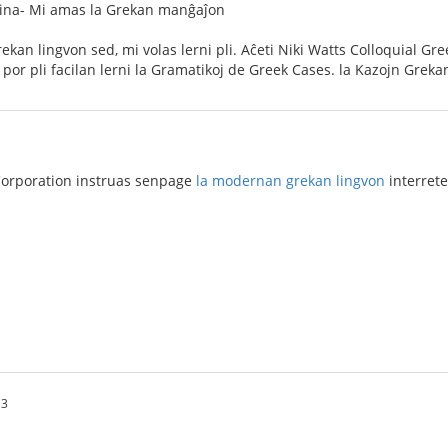
usina- Mi amas la Grekan manĝaĵon
ekan lingvon sed, mi volas lerni pli. Aĉeti Niki Watts Colloquial Gr
or pli facilan lerni la Gramatikoj de Greek Cases. la Kazojn Grekan
Corporation instruas senpage
la modernan grekan lingvon
interrete
13