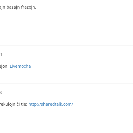
ajn bazajn frazojn.
01
tejon:
Livemocha
06
ekulojn ĉi tie:
http://sharedtalk.com/