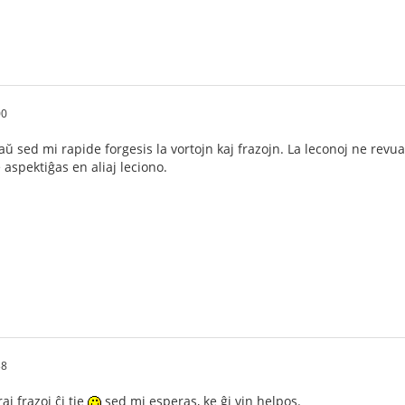
00
ŭ sed mi rapide forgesis la vortojn kaj frazojn. La leconoj ne rev
ne aspektiĝas en aliaj leciono.
38
aj frazoj ĉi tie
sed mi esperas, ke ĝi vin helpos.