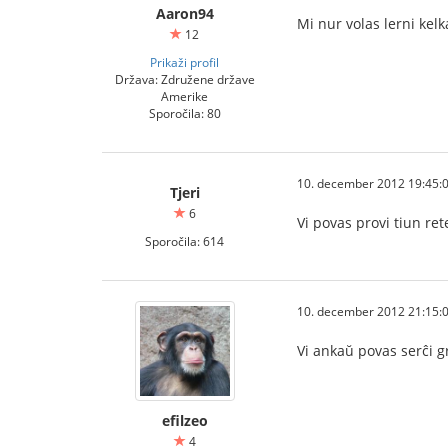
Aaron94
Mi nur volas lerni kelk
12
Prikaži profil
Država: Združene države
Amerike
Sporočila: 80
10. december 2012 19:45:
Tjeri
6
Vi povas provi tiun re
Sporočila: 614
10. december 2012 21:15:
Vi ankaŭ povas serĉi gr
efilzeo
4