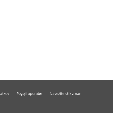
datkov
Pogoji uporabe
Navežite stik z nami