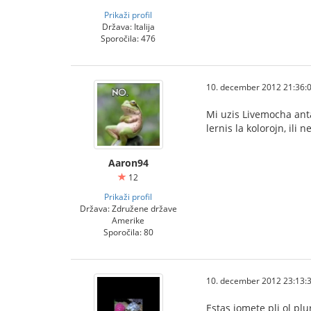
Prikaži profil
Država: Italija
Sporočila: 476
10. december 2012 21:36:
Mi uzis Livemocha anta
lernis la kolorojn, ili 
Aaron94
12
Prikaži profil
Država: Združene države
Amerike
Sporočila: 80
10. december 2012 23:13:
Estas iomete pli ol plur