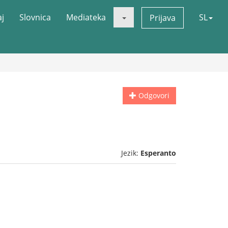
aj
Slovnica
Mediateka
SL
Prijava
Odgovori
Jezik:
Esperanto