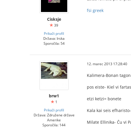
fsi greek
Cisksje
39
Prikaži profil
Država: Irska
Sporočila: 54
12. marec 2013 17:28:40
Kalimera-Bonan tagon
pos eiste- Kiel vi farta
brw1
etzi ketzi= bonete
1
Prikaži profil
Kala kai seis efharisto
Država: Združene države
Amerike
Milate Ellinika- Ĉu vi 
Sporočila: 144