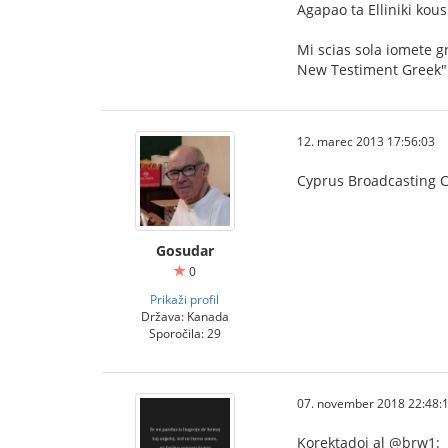
Agapao ta Elliniki ko
Mi scias sola iomete gr
New Testiment Greek" p
12. marec 2013 17:56:03
Cyprus Broadcasting 
Gosudar
0
Prikaži profil
Država: Kanada
Sporočila: 29
07. november 2018 22:48:
Korektadoj al @brw1: