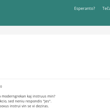
Esperanto?
Teč
10
 la moderngrekan kaj instruus min?
kcio, sed neniu respondis "Jes".
povus instrui vin se vi deziras.