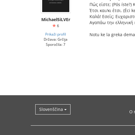
Πώς είστε; (Pós íste?) K
Έτσι και/κι έτσι. (Éci ke
Καλά! Εσείς; Ευχαριστώ.
Michael5iLVEr
Αγαπάω την ελληνική κο
6
Prikaži profil
Notu ke la greka dema
Država: Grčija
Sporočila: 7
Slovenščina
O 