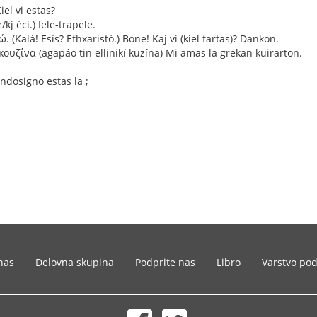
iel vi estas?
/kj éci.) Iele-trapele.
 (Kalá! Esís? Efhxaristó.) Bone! Kaj vi (kiel fartas)? Dankon.
υζίνα (agapáo tin ellinikí kuzína) Mi amas la grekan kuirarton.
ndosigno estas la ;
nas
Delovna skupina
Podprite nas
Libro
Varstvo po