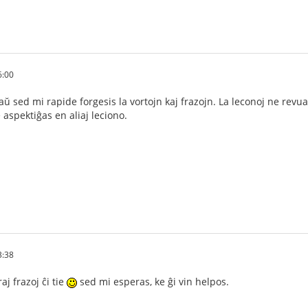
6:00
ŭ sed mi rapide forgesis la vortojn kaj frazojn. La leconoj ne rev
ne aspektiĝas en aliaj leciono.
3:38
aj frazoj ĉi tie
sed mi esperas, ke ĝi vin helpos.