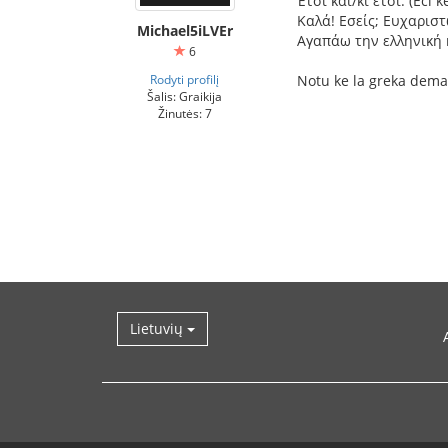
Έτσι και/κι έτσι. (Éci ke
Καλά! Εσείς; Ευχαριστώ.
Michael5iLVEr
Αγαπάω την ελληνική κο
6
Rodyti profilį
Notu ke la greka dema
Šalis: Graikija
Žinutės: 7
Lietuvių