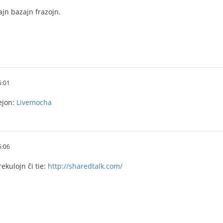
ajn bazajn frazojn.
5:01
tejon:
Livemocha
5:06
ekulojn ĉi tie:
http://sharedtalk.com/