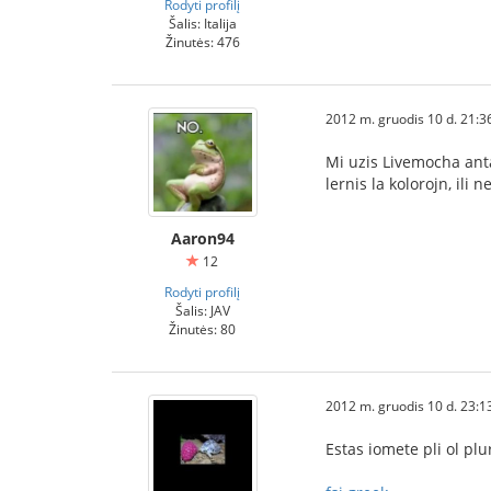
Rodyti profilį
Šalis: Italija
Žinutės: 476
2012 m. gruodis 10 d. 21:3
Mi uzis Livemocha anta
lernis la kolorojn, ili 
Aaron94
12
Rodyti profilį
Šalis: JAV
Žinutės: 80
2012 m. gruodis 10 d. 23:1
Estas iomete pli ol plur