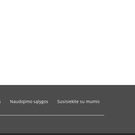
s
Naudojimo sąlygos
Susisiekite su mumis