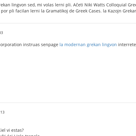
ekan lingvon sed, mi volas lerni pli. Aĉeti Niki Watts Colloquial Gr
or pli facilan lerni la Gramatikoj de Greek Cases. la Kazojn Grekan
03
Corporation instruas senpage
la modernan grekan lingvon
interrete
:13
iel vi estas?