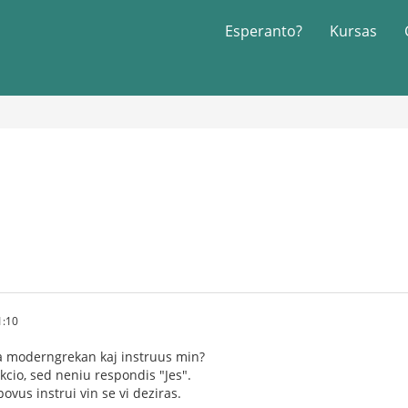
Esperanto?
Kursas
1:10
 la moderngrekan kaj instruus min?
kcio, sed neniu respondis "Jes".
povus instrui vin se vi deziras.