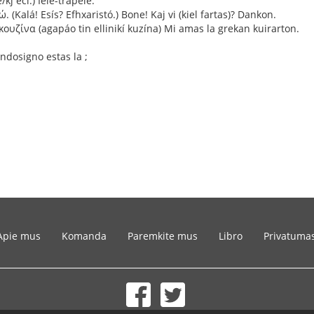
/kj éci.) Iele-trapele.
 (Kalá! Esís? Efhxaristó.) Bone! Kaj vi (kiel fartas)? Dankon.
υζίνα (agapáo tin ellinikí kuzína) Mi amas la grekan kuirarton.
ndosigno estas la ;
Apie mus
Komanda
Paremkite mus
Libro
Privatuma