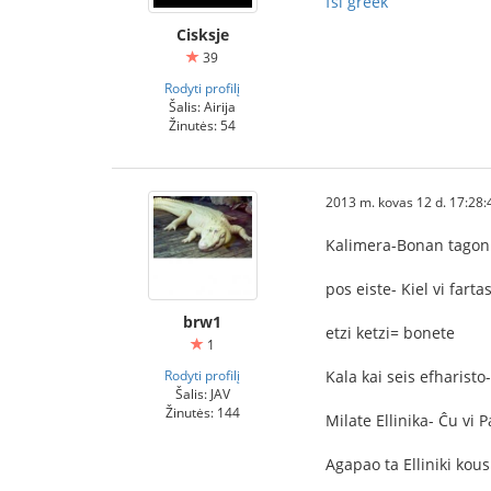
fsi greek
Cisksje
39
Rodyti profilį
Šalis: Airija
Žinutės: 54
2013 m. kovas 12 d. 17:28:
Kalimera-Bonan tagon
pos eiste- Kiel vi farta
brw1
etzi ketzi= bonete
1
Rodyti profilį
Kala kai seis efharisto
Šalis: JAV
Žinutės: 144
Milate Ellinika- Ĉu vi 
Agapao ta Elliniki ko