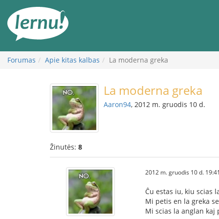
Į
turinį
Forumas
Apie kitas kalbas
La moderna greka
La moderna greka
Aaron94
, 2012 m. gruodis 10 d.
Žinutės:
8
2012 m. gruodis 10 d. 19:4
Ĉu estas iu, kiu scias
Mi petis en la greka se
Mi scias la anglan kaj 