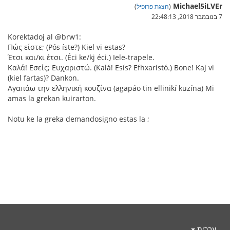
Michael5iLVEr
(
הצגת פרופיל
)
7 בנובמבר 2018, 22:48:13
Korektadoj al @brw1:
Πώς είστε; (Pós íste?) Kiel vi estas?
Έτσι και/κι έτσι. (Éci ke/kj éci.) Iele-trapele.
Καλά! Εσείς; Ευχαριστώ. (Kalá! Esís? Efhxaristó.) Bone! Kaj vi
(kiel fartas)? Dankon.
Αγαπάω την ελληνική κουζίνα (agapáo tin ellinikí kuzína) Mi
amas la grekan kuirarton.
Notu ke la greka demandosigno estas la ;
עברית