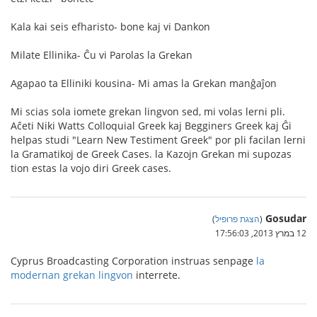
Kala kai seis efharisto- bone kaj vi Dankon
Milate Ellinika- Ĉu vi Parolas la Grekan
Agapao ta Elliniki kousina- Mi amas la Grekan manĝaĵon
Mi scias sola iomete grekan lingvon sed, mi volas lerni pli.
Aĉeti Niki Watts Colloquial Greek kaj Begginers Greek kaj Ĝi
helpas studi "Learn New Testiment Greek" por pli facilan lerni
la Gramatikoj de Greek Cases. la Kazojn Grekan mi supozas
tion estas la vojo diri Greek cases.
Gosudar
(
הצגת פרופיל
)
12 במרץ 2013, 17:56:03
Cyprus Broadcasting Corporation instruas senpage
la
modernan grekan lingvon
interrete.