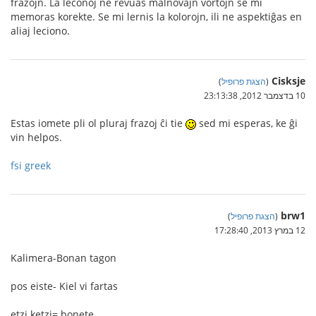
frazojn. La leconoj ne revuas malnovajn vortojn se mi
memoras korekte. Se mi lernis la kolorojn, ili ne aspektiĝas en
aliaj leciono.
Cisksje
(
הצגת פרופיל
)
10 בדצמבר 2012, 23:13:38
Estas iomete pli ol pluraj frazoj ĉi tie
sed mi esperas, ke ĝi
vin helpos.
fsi greek
brw1
(
הצגת פרופיל
)
12 במרץ 2013, 17:28:40
Kalimera-Bonan tagon
pos eiste- Kiel vi fartas
etzi ketzi= bonete