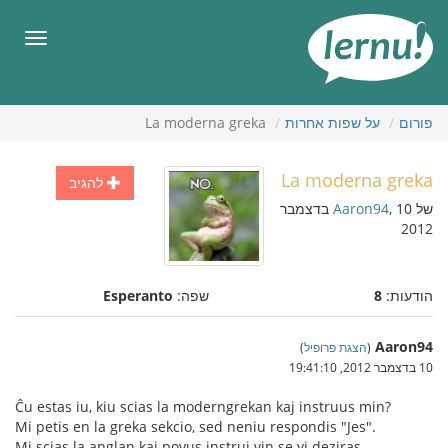
תוכן
עניינים
תפריט
פורום
על שפות אחרות
La moderna greka
La moderna greka
להגיב
של
Aaron94
, 10 בדצמבר
2012
הודעות:
8
שפה:
Esperanto
Aaron94
(
הצגת פרופיל
)
10 בדצמבר 2012, 19:41:10
Ĉu estas iu, kiu scias la moderngrekan kaj instruus min?
Mi petis en la greka sekcio, sed neniu respondis "Jes".
Mi scias la anglan kaj povus instrui vin se vi deziras.