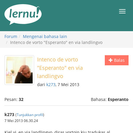
Ke
daftar
Men
isi
Forum
Mengenai bahasa lain
Intenco de vorto "Esperanto" en via landlingvo
Intenco de vorto
Balas
"Esperanto" en via
landlingvo
dari
k273
, 7 Mei 2013
Pesan:
32
Bahasa:
Esperanto
k273
(
Tunjukkan profil
)
7 Mei 2013 06.30.24
Kiel vi, en via landlingvo, diras vortojn kiu tradukas al