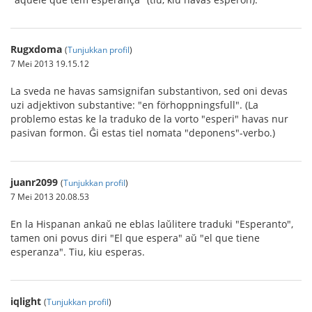
Rugxdoma
(
Tunjukkan profil
)
7 Mei 2013 19.15.12
La sveda ne havas samsignifan substantivon, sed oni devas
uzi adjektivon substantive: "en förhoppningsfull". (La
problemo estas ke la traduko de la vorto "esperi" havas nur
pasivan formon. Ĝi estas tiel nomata "deponens"-verbo.)
juanr2099
(
Tunjukkan profil
)
7 Mei 2013 20.08.53
En la Hispanan ankaŭ ne eblas laŭlitere traduki "Esperanto",
tamen oni povus diri "El que espera" aŭ "el que tiene
esperanza". Tiu, kiu esperas.
iqlight
(
Tunjukkan profil
)