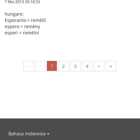
7 Mei 2013 20.18.53
hungare:
Esperanto = remélő
espero = remény
esperi = remélni
1
«
<
2
3
4
>
»
Bahasa Indonesia