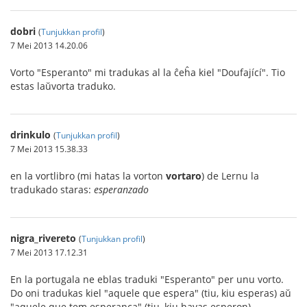
dobri
(
Tunjukkan profil
)
7 Mei 2013 14.20.06
Vorto "Esperanto" mi tradukas al la ĉeĥa kiel "Doufající". Tio
estas laŭvorta traduko.
drinkulo
(
Tunjukkan profil
)
7 Mei 2013 15.38.33
en la vortlibro (mi hatas la vorton
vortaro
) de Lernu la
tradukado staras:
esperanzado
nigra_rivereto
(
Tunjukkan profil
)
7 Mei 2013 17.12.31
En la portugala ne eblas traduki "Esperanto" per unu vorto.
Do oni tradukas kiel "aquele que espera" (tiu, kiu esperas) aŭ
"aquele que tem esperança" (tiu, kiu havas esperon).