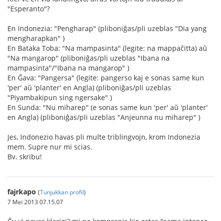
"Esperanto"?
En Indonezia: "Pengharap" (pliboniĝas/pli uzeblas "Dia yang
mengharapkan" )
En Bataka Toba: "Na mampasinta" (legite: na mappaĉitta) aŭ
"Na mangarop" (pliboniĝas/pli uzeblas "Ibana na
mampasinta"/"Ibana na mangarop" )
En Ĝava: "Pangersa" (legite: pangerso kaj e sonas same kun
'per' aŭ 'planter' en Angla) (pliboniĝas/pli uzeblas
"Piyambakipun sing ngersake" )
En Sunda: "Nu miharep" (e sonas same kun 'per' aŭ 'planter'
en Angla) (pliboniĝas/pli uzeblas "Anjeunna nu miharep" )
Jes, Indonezio havas pli multe triblingvojn, krom Indonezia
mem. Supre nur mi scias.
Bv. skribu!
fajrkapo
(
Tunjukkan profil
)
7 Mei 2013 07.15.07