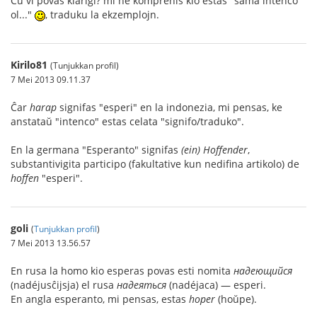
Ĉu vi povas klarigi? mi ne komprenis kio estas "sama intenco
ol..."
, traduku la ekzemplojn.
Kirilo81
(Tunjukkan profil)
7 Mei 2013 09.11.37
Ĉar
harap
signifas "esperi" en la indonezia, mi pensas, ke
anstataŭ "intenco" estas celata "signifo/traduko".
En la germana "Esperanto" signifas
(ein) Hoffender
,
substantivigita participo (fakultative kun nedifina artikolo) de
hoffen
"esperi".
goli
(
Tunjukkan profil
)
7 Mei 2013 13.56.57
En rusa la homo kio esperas povas esti nomita
надеющийся
(nadéjusĉijsja) el rusa
надеяться
(nadéjaca) — esperi.
En angla esperanto, mi pensas, estas
hoper
(hoŭpe).