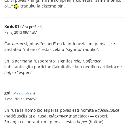
Ĉu vi povas klarigi? mi ne komprenis kio estas "sama intenco
ol..."
, traduku la ekzemplojn.
Kirilo81
(Visa profilen)
7 maj 2013 09:11:37
Ĉar
harap
signifas "esperi" en la indonezia, mi pensas, ke
anstataŭ "intenco" estas celata "signifo/traduko".
En la germana "Esperanto" signifas
(ein) Hoffender
,
substantivigita participo (fakultative kun nedifina artikolo) de
hoffen
"esperi".
goli
(
Visa profilen
)
7 maj 2013 13:56:57
En rusa la homo kio esperas povas esti nomita
надеющийся
(nadéjusĉijsja) el rusa
надеяться
(nadéjaca) — esperi.
En angla esperanto, mi pensas, estas
hoper
(hoŭpe).