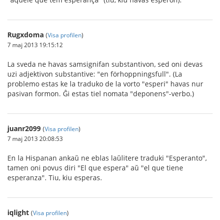
Rugxdoma
(
Visa profilen
)
7 maj 2013 19:15:12
La sveda ne havas samsignifan substantivon, sed oni devas
uzi adjektivon substantive: "en förhoppningsfull". (La
problemo estas ke la traduko de la vorto "esperi" havas nur
pasivan formon. Ĝi estas tiel nomata "deponens"-verbo.)
juanr2099
(
Visa profilen
)
7 maj 2013 20:08:53
En la Hispanan ankaŭ ne eblas laŭlitere traduki "Esperanto",
tamen oni povus diri "El que espera" aŭ "el que tiene
esperanza". Tiu, kiu esperas.
iqlight
(
Visa profilen
)