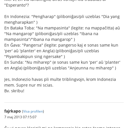
"Esperanto"?
En Indonezia: "Pengharap" (pliboniĝas/pli uzeblas "Dia yang
mengharapkan" )
En Bataka Toba: "Na mampasinta" (legite: na mappaĉitta) aŭ
"Na mangarop" (pliboniĝas/pli uzeblas "Ibana na
mampasinta"/"Ibana na mangarop" )
En Ĝava: "Pangersa" (legite: pangerso kaj e sonas same kun
'per' aŭ 'planter' en Angla) (pliboniĝas/pli uzeblas
"Piyambakipun sing ngersake" )
En Sunda: "Nu miharep" (e sonas same kun 'per' aŭ 'planter'
en Angla) (pliboniĝas/pli uzeblas "Anjeunna nu miharep" )
Jes, Indonezio havas pli multe triblingvojn, krom Indonezia
mem. Supre nur mi scias.
Bv. skribu!
fajrkapo
(
Visa profilen
)
7 maj 2013 07:15:07