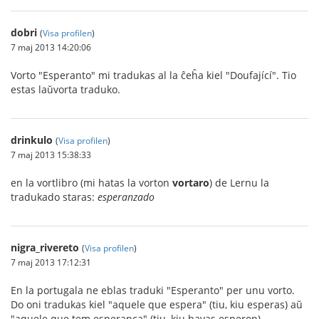
dobri
(
Visa profilen
)
7 maj 2013 14:20:06
Vorto "Esperanto" mi tradukas al la ĉeĥa kiel "Doufající". Tio
estas laŭvorta traduko.
drinkulo
(
Visa profilen
)
7 maj 2013 15:38:33
en la vortlibro (mi hatas la vorton
vortaro
) de Lernu la
tradukado staras:
esperanzado
nigra_rivereto
(
Visa profilen
)
7 maj 2013 17:12:31
En la portugala ne eblas traduki "Esperanto" per unu vorto.
Do oni tradukas kiel "aquele que espera" (tiu, kiu esperas) aŭ
"aquele que tem esperança" (tiu, kiu havas esperon).