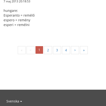
7 maj 2013 20:18:53
hungare:
Esperanto = remélő
espero = remény
esperi = remélni
1
«
<
2
3
4
>
»
Svenska