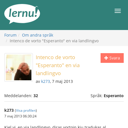
Till
sidans
Meny
innehåll
Forum
Om andra språk
Intenco de vorto "Esperanto" en via landlingvo
Intenco de vorto
Svara
"Esperanto" en via
landlingvo
av
k273
, 7 maj 2013
Meddelanden:
32
Språk:
Esperanto
k273
(
Visa profilen
)
7 maj 2013 06:30:24
Kiel vi, en via landlingvo, diras vortojn kiu tradukas al