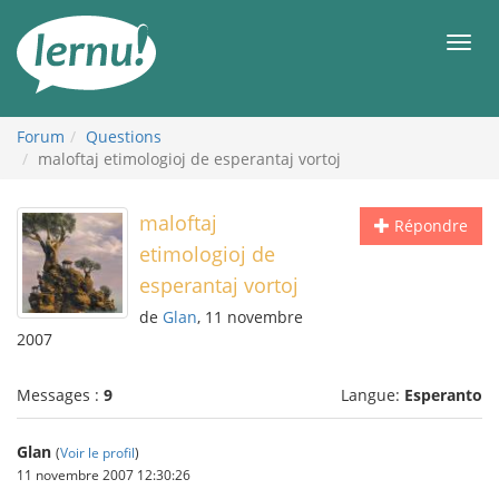
Aller
au
Men
contenu
Forum
Questions
maloftaj etimologioj de esperantaj vortoj
maloftaj
Répondre
etimologioj de
esperantaj vortoj
de
Glan
, 11 novembre
2007
Messages :
9
Langue:
Esperanto
Glan
(
Voir le profil
)
11 novembre 2007 12:30:26