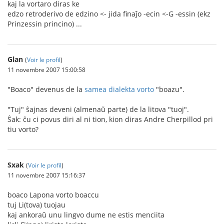
kaj la vortaro diras ke
edzo retroderivo de edzino <- jida finaĵo -ecin <-G -essin (ekz
Prinzessin princino) ...
Glan
(
Voir le profil
)
11 novembre 2007 15:00:58
"Boaco" devenus de la
samea dialekta vorto
"boazu".
"Tuj" ŝajnas deveni (almenaŭ parte) de la litova "tuoj".
Ŝak: ĉu ci povus diri al ni tion, kion diras Andre Cherpillod pri
tiu vorto?
Sxak
(
Voir le profil
)
11 novembre 2007 15:16:37
boaco Lapona vorto boaccu
tuj Li(tova) tuojau
kaj ankoraŭ unu lingvo dume ne estis menciita