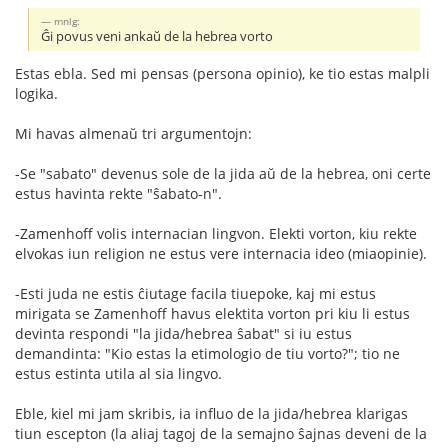
mnlg:
Ĝi povus veni ankaŭ de la hebrea vorto
Estas ebla. Sed mi pensas (persona opinio), ke tio estas malpli
logika.
Mi havas almenaŭ tri argumentojn:
-Se "sabato" devenus sole de la jida aŭ de la hebrea, oni certe
estus havinta rekte "ŝabato-n".
-Zamenhoff volis internacian lingvon. Elekti vorton, kiu rekte
elvokas iun religion ne estus vere internacia ideo (miaopinie).
-Esti juda ne estis ĉiutage facila tiuepoke, kaj mi estus
mirigata se Zamenhoff havus elektita vorton pri kiu li estus
devinta respondi "la jida/hebrea ŝabat" si iu estus
demandinta: "Kio estas la etimologio de tiu vorto?"; tio ne
estus estinta utila al sia lingvo.
Eble, kiel mi jam skribis, ia influo de la jida/hebrea klarigas
tiun escepton (la aliaj tagoj de la semajno ŝajnas deveni de la