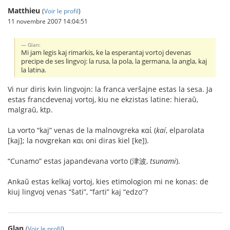
Matthieu
(
Voir le profil
)
11 novembre 2007 14:04:51
Glan:
Mi jam legis kaj rimarkis, ke la esperantaj vortoj devenas
precipe de ses lingvoj: la rusa, la pola, la germana, la angla, kaj
la latina.
Vi nur diris kvin lingvojn: la franca verŝajne estas la sesa. Ja
estas francdevenaj vortoj, kiu ne ekzistas latine: hieraŭ,
malgraŭ, ktp.
La vorto “kaj” venas de la malnovgreka καί (
kaí
, elparolata
[kaj]; la novgrekan και oni diras kiel [ke]).
“Cunamo” estas japandevana vorto (津波,
tsunami
).
Ankaŭ estas kelkaj vortoj, kies etimologion mi ne konas: de
kiuj lingvoj venas “ŝati”, “farti” kaj “edzo”?
Glan
(
Voir le profil
)