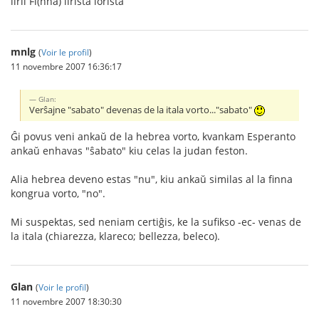
lirli Fi(nna) lirista lorista
mnlg
(
Voir le profil
)
11 novembre 2007 16:36:17
Glan:
Verŝajne "sabato" devenas de la itala vorto..."sabato"
Ĝi povus veni ankaŭ de la hebrea vorto, kvankam Esperanto
ankaŭ enhavas "ŝabato" kiu celas la judan feston.
Alia hebrea deveno estas "nu", kiu ankaŭ similas al la finna
kongrua vorto, "no".
Mi suspektas, sed neniam certiĝis, ke la sufikso -ec- venas de
la itala (chiarezza, klareco; bellezza, beleco).
Glan
(
Voir le profil
)
11 novembre 2007 18:30:30