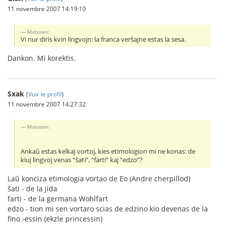
11 novembre 2007 14:19:10
Mutusen:
Vi nur diris kvin lingvojn: la franca verŝajne estas la sesa.
Dankon. Mi korektis.
Sxak
(
Voir le profil
)
11 novembre 2007 14:27:32
Mutusen:
Ankaŭ estas kelkaj vortoj, kies etimologion mi ne konas: de
kiuj lingvoj venas “ŝati”, “farti” kaj “edzo”?
Laŭ konciza etimologia vortao de Eo (Andre cherpillod)
ŝati - de la jida
farti - de la germana Wohlfart
edzo - tion mi sen vortaro scias de edzino kio devenas de la
fino -essin (ekzle princessin)