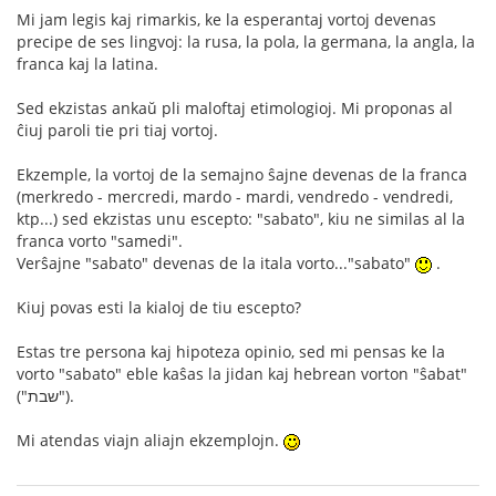
Mi jam legis kaj rimarkis, ke la esperantaj vortoj devenas
precipe de ses lingvoj: la rusa, la pola, la germana, la angla, la
franca kaj la latina.
Sed ekzistas ankaŭ pli maloftaj etimologioj. Mi proponas al
ĉiuj paroli tie pri tiaj vortoj.
Ekzemple, la vortoj de la semajno ŝajne devenas de la franca
(merkredo - mercredi, mardo - mardi, vendredo - vendredi,
ktp...) sed ekzistas unu escepto: "sabato", kiu ne similas al la
franca vorto "samedi".
Verŝajne "sabato" devenas de la itala vorto..."sabato"
.
Kiuj povas esti la kialoj de tiu escepto?
Estas tre persona kaj hipoteza opinio, sed mi pensas ke la
vorto "sabato" eble kaŝas la jidan kaj hebrean vorton "ŝabat"
("שבת").
Mi atendas viajn aliajn ekzemplojn.