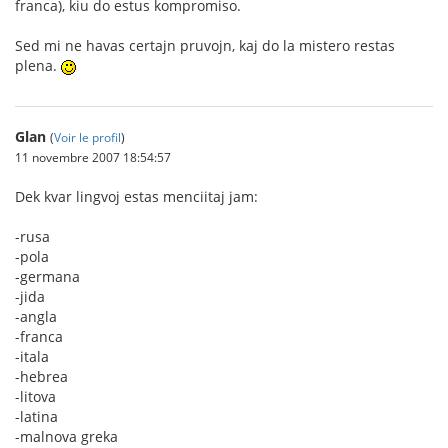
franca), kiu do estus kompromiso.
Sed mi ne havas certajn pruvojn, kaj do la mistero restas
plena.
Glan
(
Voir le profil
)
11 novembre 2007 18:54:57
Dek kvar lingvoj estas menciitaj jam:
-rusa
-pola
-germana
-jida
-angla
-franca
-itala
-hebrea
-litova
-latina
-malnova greka