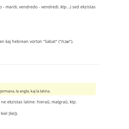
- mardi, vendredo - vendredi, ktp...) sed ekzistas
Estas tre persona kaj hipoteza opinio, sed mi pensas ke la vorto "sabato" eble kaŝas la jidan kaj hebrean vorton "ŝabat" ("שבת").
germana, la angla, kaj la latina.
u ne ekzistas latine: hieraŭ, malgraŭ, ktp.
kiel [ke]).