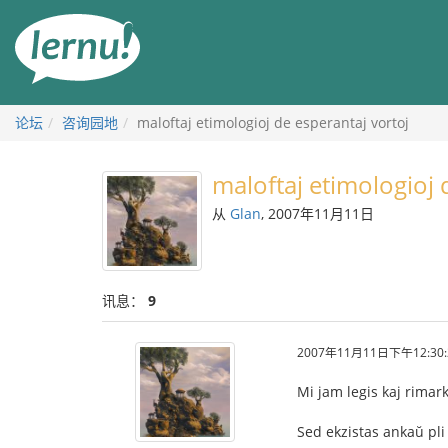
去
目
錄
頁
论坛
咨询园地
maloftaj etimologioj de esperantaj vortoj
maloftaj etimologioj 
从
Glan
, 2007年11月11日
讯息：
9
2007年11月11日下午12:30:
Mi jam legis kaj rimark
Sed ekzistas ankaŭ pli 