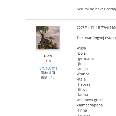
Sed mi ne havas certaj
2007年11月11日下午6:54:5
Dek kvar lingvoj estas
-rusa
-pola
Glan
-germana
0
-jida
显示个人资料
-angla
国家: 法国
-franca
讯息： 17
-itala
-hebrea
-litova
-latina
-malnova greka
-samea/lapona
-finna
-japana