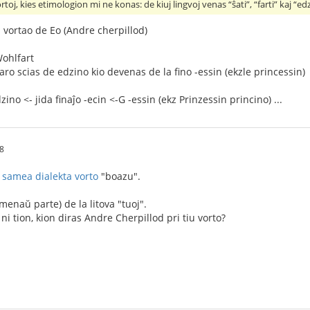
toj, kies etimologion mi ne konas: de kiuj lingvoj venas “ŝati”, “farti” kaj “ed
 vortao de Eo (Andre cherpillod)
Wohlfart
aro scias de edzino kio devenas de la fino -essin (ekzle princessin)
ino <- jida finaĵo -ecin <-G -essin (ekz Prinzessin princino) ...
8
a
samea dialekta vorto
"boazu".
menaŭ parte) de la litova "tuoj".
 ni tion, kion diras Andre Cherpillod pri tiu vorto?