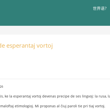
世界语？
de esperantaj vortoj
26
is, ke la esperantaj vortoj devenas precipe de ses lingvoj: la rusa, la
maloftaj etimologioj. Mi proponas al ĉiuj paroli tie pri tiaj vortoj.