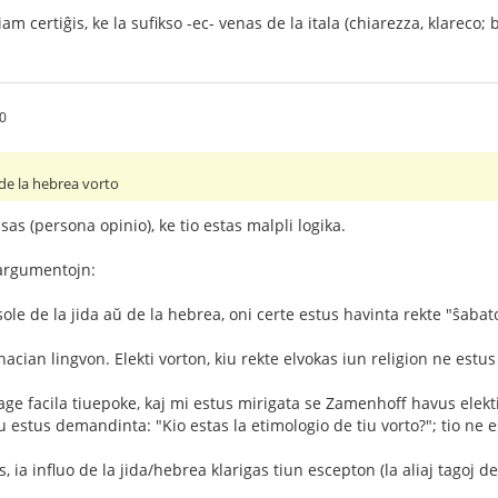
m certiĝis, ke la sufikso -ec- venas de la itala (chiarezza, klareco; b
0
de la hebrea vorto
as (persona opinio), ke tio estas malpli logika.
argumentojn:
ole de la jida aŭ de la hebrea, oni certe estus havinta rekte "ŝabat
acian lingvon. Elekti vorton, kiu rekte elvokas iun religion ne estus
tage facila tiuepoke, kaj mi estus mirigata se Zamenhoff havus elekti
u estus demandinta: "Kio estas la etimologio de tiu vorto?"; tio ne es
is, ia influo de la jida/hebrea klarigas tiun escepton (la aliaj tagoj 