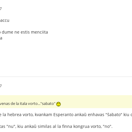
7
oaccu
o dume ne estis menciita
ta
7
enas de la itala vorto..."sabato"
e la hebrea vorto, kvankam Esperanto ankaŭ enhavas "ŝabato" kiu c
as "nu", kiu ankaŭ similas al la finna kongrua vorto, "no".