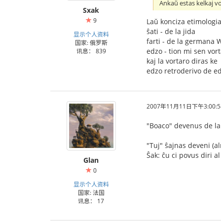
Ankaŭ estas kelkaj vor
Sxak
9
Laŭ konciza etimologia
ŝati - de la jida
显示个人资料
farti - de la germana 
国家: 俄罗斯
edzo - tion mi sen vort
讯息： 839
kaj la vortaro diras ke
edzo retroderivo de edz
2007年11月11日下午3:00:5
"Boaco" devenus de l
"Tuj" ŝajnas deveni (al
Ŝak: ĉu ci povus diri al
Glan
0
显示个人资料
国家: 法国
讯息： 17