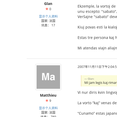
Glan
Ekzemple, la vortoj de
0
unu escepto: "sabato", 
显示个人资料
Verŝajne "sabato" deve
国家: 法国
讯息： 17
Kiuj povas esti la kialo
Mi atendas viajn alia
2007年11月11日下午2:04:5
Glan:
Mi jam legis kaj rimar
Vi nur diris kvin lingv
Matthieu
9
La vorto “kaj” venas d
显示个人资料
国家: 法国
“Cunamo” estas japan
讯息： 789