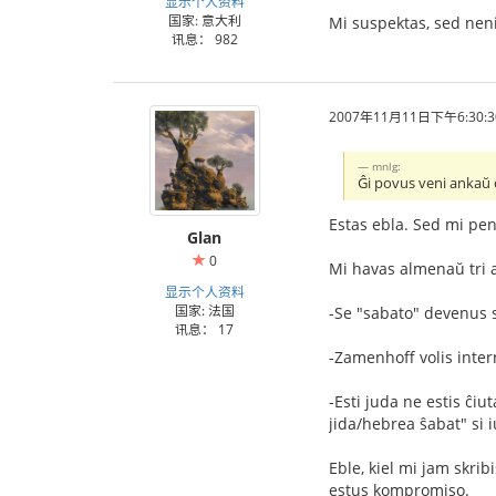
显示个人资料
国家: 意大利
Mi suspektas, sed nenia
讯息： 982
2007年11月11日下午6:30:3
mnlg:
Ĝi povus veni ankaŭ 
Estas ebla. Sed mi pens
Glan
0
Mi havas almenaŭ tri 
显示个人资料
国家: 法国
-Se "sabato" devenus s
讯息： 17
-Zamenhoff volis intern
-Esti juda ne estis ĉiu
jida/hebrea ŝabat" si i
Eble, kiel mi jam skrib
estus kompromiso.