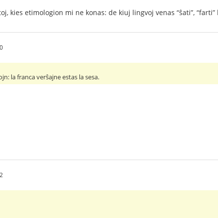
oj, kies etimologion mi ne konas: de kiuj lingvoj venas “ŝati”, “farti” 
0
ojn: la franca verŝajne estas la sesa.
2