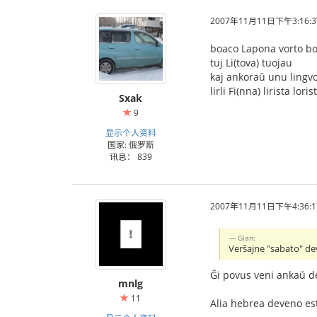
2007年11月11日下午3:16:3
boaco Lapona vorto b
tuj Li(tova) tuojau
kaj ankoraŭ unu lingv
lirli Fi(nna) lirista loris
Sxak
9
显示个人资料
国家: 俄罗斯
讯息： 839
2007年11月11日下午4:36:1
Glan:
Verŝajne "sabato" dev
Ĝi povus veni ankaŭ d
mnlg
11
Alia hebrea deveno est