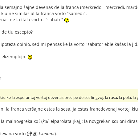
 la semajno ŝajne devenas de la franca (merkredo - mercredi, mardo 
kiu ne similas al la franca vorto "samedi".
nas de la itala vorto..."sabato"
.
j de tiu escepto?
jn ekzemplojn.
1
kis, ke la esperantaj vortoj devenas precipe de ses lingvoj: la rusa, la pola, la 
ojn: la franca verŝajne estas la sesa. Ja estas francdevenaj vortoj, ki
e la malnovgreka καί (
kaí
, elparolata [kaj]; la novgrekan και oni diras 
devana vorto (津波,
tsunami
).