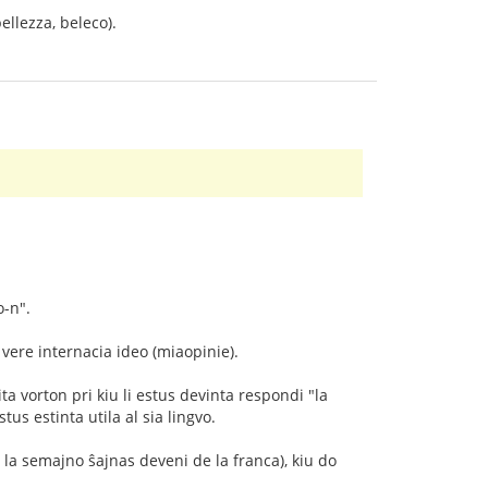
ellezza, beleco).
o-n".
 vere internacia ideo (miaopinie).
ta vorton pri kiu li estus devinta respondi "la
tus estinta utila al sia lingvo.
de la semajno ŝajnas deveni de la franca), kiu do