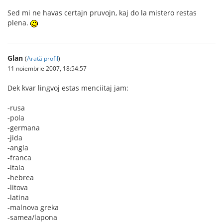
Sed mi ne havas certajn pruvojn, kaj do la mistero restas
plena.
Glan
(
Arată profil
)
11 noiembrie 2007, 18:54:57
Dek kvar lingvoj estas menciitaj jam:
-rusa
-pola
-germana
-jida
-angla
-franca
-itala
-hebrea
-litova
-latina
-malnova greka
-samea/lapona