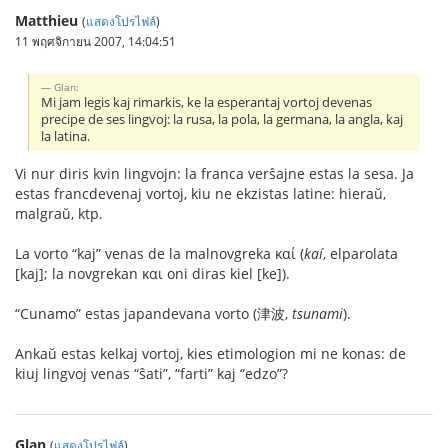
Matthieu
(
แสดงโปรไฟล์
)
11 พฤศจิกายน 2007, 14:04:51
Glan:
Mi jam legis kaj rimarkis, ke la esperantaj vortoj devenas
precipe de ses lingvoj: la rusa, la pola, la germana, la angla, kaj
la latina.
Vi nur diris kvin lingvojn: la franca verŝajne estas la sesa. Ja
estas francdevenaj vortoj, kiu ne ekzistas latine: hieraŭ,
malgraŭ, ktp.
La vorto “kaj” venas de la malnovgreka καί (
kaí
, elparolata
[kaj]; la novgrekan και oni diras kiel [ke]).
“Cunamo” estas japandevana vorto (津波,
tsunami
).
Ankaŭ estas kelkaj vortoj, kies etimologion mi ne konas: de
kiuj lingvoj venas “ŝati”, “farti” kaj “edzo”?
Glan
(
แสดงโปรไฟล์
)