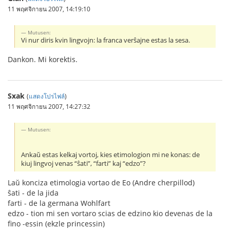
11 พฤศจิกายน 2007, 14:19:10
Mutusen:
Vi nur diris kvin lingvojn: la franca verŝajne estas la sesa.
Dankon. Mi korektis.
Sxak
(
แสดงโปรไฟล์
)
11 พฤศจิกายน 2007, 14:27:32
Mutusen:
Ankaŭ estas kelkaj vortoj, kies etimologion mi ne konas: de
kiuj lingvoj venas “ŝati”, “farti” kaj “edzo”?
Laŭ konciza etimologia vortao de Eo (Andre cherpillod)
ŝati - de la jida
farti - de la germana Wohlfart
edzo - tion mi sen vortaro scias de edzino kio devenas de la
fino -essin (ekzle princessin)