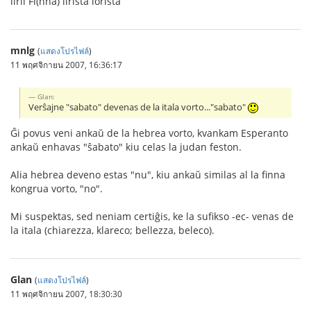
lirli Fi(nna) lirista lorista
mnlg
(
แสดงโปรไฟล์
)
11 พฤศจิกายน 2007, 16:36:17
Glan:
Verŝajne "sabato" devenas de la itala vorto..."sabato"
Ĝi povus veni ankaŭ de la hebrea vorto, kvankam Esperanto
ankaŭ enhavas "ŝabato" kiu celas la judan feston.
Alia hebrea deveno estas "nu", kiu ankaŭ similas al la finna
kongrua vorto, "no".
Mi suspektas, sed neniam certiĝis, ke la sufikso -ec- venas de
la itala (chiarezza, klareco; bellezza, beleco).
Glan
(
แสดงโปรไฟล์
)
11 พฤศจิกายน 2007, 18:30:30