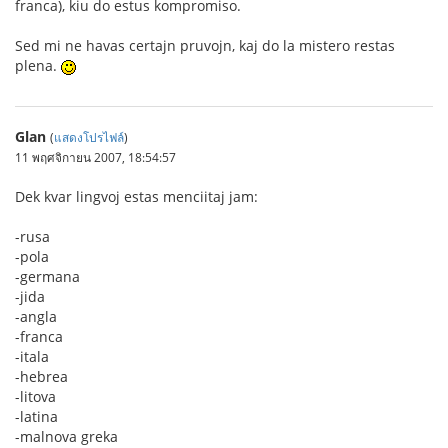
franca), kiu do estus kompromiso.
Sed mi ne havas certajn pruvojn, kaj do la mistero restas
plena.
Glan
(
แสดงโปรไฟล์
)
11 พฤศจิกายน 2007, 18:54:57
Dek kvar lingvoj estas menciitaj jam:
-rusa
-pola
-germana
-jida
-angla
-franca
-itala
-hebrea
-litova
-latina
-malnova greka