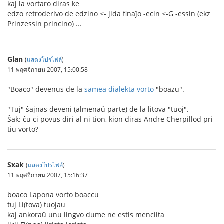
kaj la vortaro diras ke
edzo retroderivo de edzino <- jida finaĵo -ecin <-G -essin (ekz
Prinzessin princino) ...
Glan
(
แสดงโปรไฟล์
)
11 พฤศจิกายน 2007, 15:00:58
"Boaco" devenus de la
samea dialekta vorto
"boazu".
"Tuj" ŝajnas deveni (almenaŭ parte) de la litova "tuoj".
Ŝak: ĉu ci povus diri al ni tion, kion diras Andre Cherpillod pri
tiu vorto?
Sxak
(
แสดงโปรไฟล์
)
11 พฤศจิกายน 2007, 15:16:37
boaco Lapona vorto boaccu
tuj Li(tova) tuojau
kaj ankoraŭ unu lingvo dume ne estis menciita