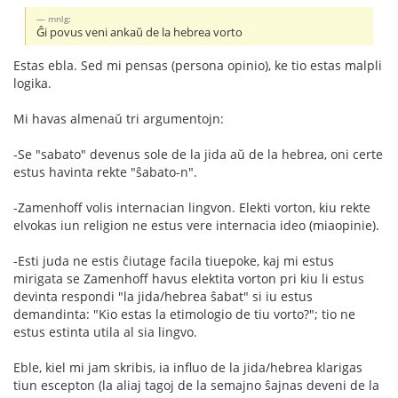
mnlg:
Ĝi povus veni ankaŭ de la hebrea vorto
Estas ebla. Sed mi pensas (persona opinio), ke tio estas malpli
logika.
Mi havas almenaŭ tri argumentojn:
-Se "sabato" devenus sole de la jida aŭ de la hebrea, oni certe
estus havinta rekte "ŝabato-n".
-Zamenhoff volis internacian lingvon. Elekti vorton, kiu rekte
elvokas iun religion ne estus vere internacia ideo (miaopinie).
-Esti juda ne estis ĉiutage facila tiuepoke, kaj mi estus
mirigata se Zamenhoff havus elektita vorton pri kiu li estus
devinta respondi "la jida/hebrea ŝabat" si iu estus
demandinta: "Kio estas la etimologio de tiu vorto?"; tio ne
estus estinta utila al sia lingvo.
Eble, kiel mi jam skribis, ia influo de la jida/hebrea klarigas
tiun escepton (la aliaj tagoj de la semajno ŝajnas deveni de la