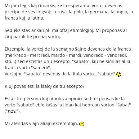
Mi jam legis kaj rimarkis, ke la esperantaj vortoj devenas
precipe de ses lingvoj: la rusa, la pola, la germana, la angla, la
franca kaj la latina.
Sed ekzistas ankaŭ pli maloftaj etimologioj. Mi proponas al
ĉiuj paroli tie pri tiaj vortoj.
Ekzemple, la vortoj de la semajno ŝajne devenas de la franca
(merkredo - mercredi, mardo - mardi, vendredo - vendredi,
ktp...) sed ekzistas unu escepto: "sabato", kiu ne similas al la
franca vorto "samedi".
Verŝajne "sabato" devenas de la itala vorto..."sabato"
.
Kiuj povas esti la kialoj de tiu escepto?
Estas tre persona kaj hipoteza opinio, sed mi pensas ke la
vorto "sabato" eble kaŝas la jidan kaj hebrean vorton "ŝabat"
("שבת").
Mi atendas viajn aliajn ekzemplojn.