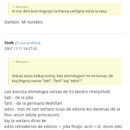
Mutusen:
Vi nur diris kvin lingvojn: la franca verŝajne estas la sesa.
Dankon. Mi korektis.
Sxak
(
Å vise profilen
)
2007 11 11 14:27:32
Mutusen:
Ankaŭ estas kelkaj vortoj, kies etimologion mi ne konas: de
kiuj lingvoj venas “ŝati”, “farti” kaj “edzo”?
Laŭ konciza etimologia vortao de Eo (Andre cherpillod)
ŝati - de la jida
farti - de la germana Wohlfart
edzo - tion mi sen vortaro scias de edzino kio devenas de la
fino -essin (ekzle princessin)
kaj la vortaro diras ke
edzo retroderivo de edzino <- jida finaĵo -ecin <-G -essin (ekz