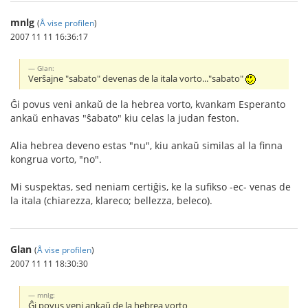
mnlg
(
Å vise profilen
)
2007 11 11 16:36:17
Glan:
Verŝajne "sabato" devenas de la itala vorto..."sabato"
Ĝi povus veni ankaŭ de la hebrea vorto, kvankam Esperanto
ankaŭ enhavas "ŝabato" kiu celas la judan feston.
Alia hebrea deveno estas "nu", kiu ankaŭ similas al la finna
kongrua vorto, "no".
Mi suspektas, sed neniam certiĝis, ke la sufikso -ec- venas de
la itala (chiarezza, klareco; bellezza, beleco).
Glan
(
Å vise profilen
)
2007 11 11 18:30:30
mnlg:
Ĝi povus veni ankaŭ de la hebrea vorto