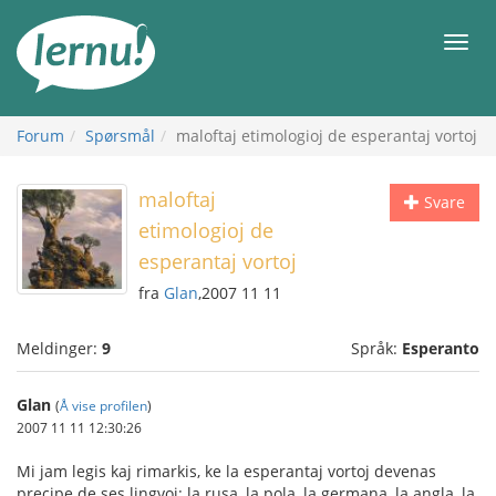
Til
innholdet
Meny
Forum
Spørsmål
maloftaj etimologioj de esperantaj vortoj
maloftaj
Svare
etimologioj de
esperantaj vortoj
fra
Glan
,2007 11 11
Meldinger:
9
Språk:
Esperanto
Glan
(
Å vise profilen
)
2007 11 11 12:30:26
Mi jam legis kaj rimarkis, ke la esperantaj vortoj devenas
precipe de ses lingvoj: la rusa, la pola, la germana, la angla, la