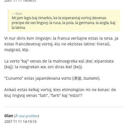
2007 11 11 14:04:51
Glan:
Mi jam legis kaj rimarkis, ke la esperantaj vortoj devenas
precipe de ses lingvoj: la rusa, la pola, la germana, la angla, kaj
la latina.
Vi nur diris kvin lingvojn: la franca verŝajne estas la sesa. Ja
estas francdevenaj vortoj, kiu ne ekzistas latine: hieraŭ,
malgraŭ, ktp.
La vorto “kaj” venas de la malnovgreka καί (
kaí
, elparolata
[kaj]; la novgrekan και oni diras kiel [ke]).
“Cunamo” estas japandevana vorto (津波,
tsunami
).
Ankaŭ estas kelkaj vortoj, kies etimologion mi ne konas: de
kiuj lingvoj venas “ŝati”, “farti” kaj “edzo”?
Glan
(
Å vise profilen
)
2007 11 11 14:19:10