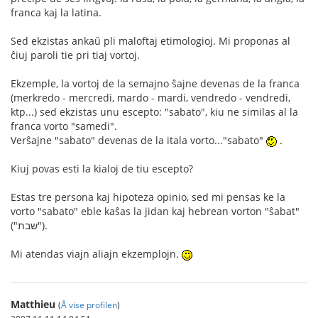
franca kaj la latina.
Sed ekzistas ankaŭ pli maloftaj etimologioj. Mi proponas al
ĉiuj paroli tie pri tiaj vortoj.
Ekzemple, la vortoj de la semajno ŝajne devenas de la franca
(merkredo - mercredi, mardo - mardi, vendredo - vendredi,
ktp...) sed ekzistas unu escepto: "sabato", kiu ne similas al la
franca vorto "samedi".
Verŝajne "sabato" devenas de la itala vorto..."sabato"
.
Kiuj povas esti la kialoj de tiu escepto?
Estas tre persona kaj hipoteza opinio, sed mi pensas ke la
vorto "sabato" eble kaŝas la jidan kaj hebrean vorton "ŝabat"
("שבת").
Mi atendas viajn aliajn ekzemplojn.
Matthieu
(
Å vise profilen
)