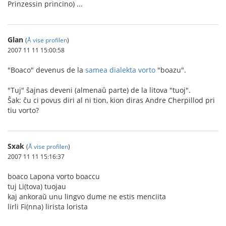
Prinzessin princino) ...
Glan
(
Å vise profilen
)
2007 11 11 15:00:58
"Boaco" devenus de la
samea dialekta vorto
"boazu".
"Tuj" ŝajnas deveni (almenaŭ parte) de la litova "tuoj".
Ŝak: ĉu ci povus diri al ni tion, kion diras Andre Cherpillod pri
tiu vorto?
Sxak
(
Å vise profilen
)
2007 11 11 15:16:37
boaco Lapona vorto boaccu
tuj Li(tova) tuojau
kaj ankoraŭ unu lingvo dume ne estis menciita
lirli Fi(nna) lirista lorista