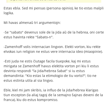
Estas ebla. Sed mi pensas (persona opinio), ke tio estas malpli
logika.
Mi havas almenaŭ tri argumentojn:
-Se "sabato" devenus sole de la jida aŭ de la hebrea, oni certe
estus havinta rekte "ŝabato-n".
-Zamenhoff volis internacian lingvon. Elekti vorton, kiu rekte
elvokas iun religion ne estus vere internacia ideo (miaopinie).
-Esti juda ne estis ĉiutage facila tiuepoke, kaj mi estus
mirigata se Zamenhoff havus elektita vorton pri kiu li estus
devinta respondi "la jida/hebrea ŝabat" si iu estus
demandinta: "Kio estas la etimologio de tiu vorto?"; tio ne
estus estinta utila al sia lingvo.
Eble, kiel mi jam skribis, ia influo de la jida/hebrea klarigas
tiun escepton (la aliaj tagoj de la semajno ŝajnas deveni de la
franca), kiu do estus kompromiso.