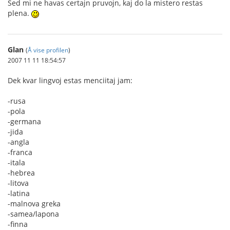
Sed mi ne havas certajn pruvojn, kaj do la mistero restas
plena.
Glan
(
Å vise profilen
)
2007 11 11 18:54:57
Dek kvar lingvoj estas menciitaj jam:
-rusa
-pola
-germana
-jida
-angla
-franca
-itala
-hebrea
-litova
-latina
-malnova greka
-samea/lapona
-finna