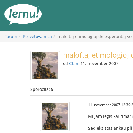
K
vsebini
Forum
Posvetovalnica
maloftaj etimologioj de esperantaj vor
maloftaj etimologioj 
od
Glan
, 11. november 2007
Sporočila:
9
11. november 2007 12:30:
Mi jam legis kaj rimark
Sed ekzistas ankaŭ pli 