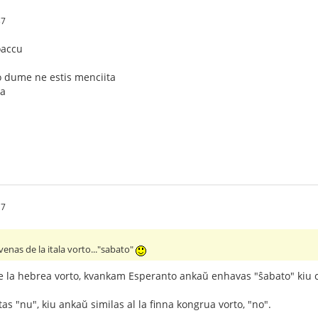
37
oaccu
o dume ne estis menciita
ta
17
enas de la itala vorto..."sabato"
e la hebrea vorto, kvankam Esperanto ankaŭ enhavas "ŝabato" kiu c
as "nu", kiu ankaŭ similas al la finna kongrua vorto, "no".