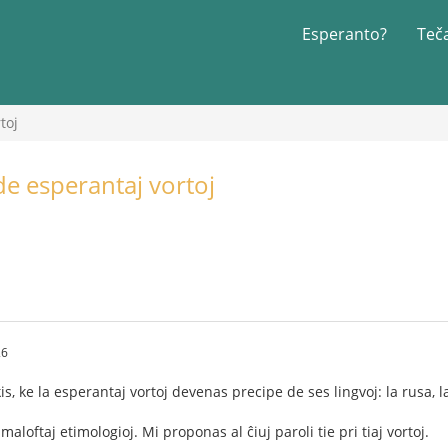
Esperanto?
Teč
toj
de esperantaj vortoj
26
is, ke la esperantaj vortoj devenas precipe de ses lingvoj: la rusa, la
maloftaj etimologioj. Mi proponas al ĉiuj paroli tie pri tiaj vortoj.