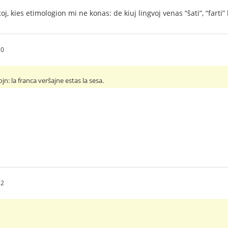
oj, kies etimologion mi ne konas: de kiuj lingvoj venas “ŝati”, “farti” 
10
ojn: la franca verŝajne estas la sesa.
32