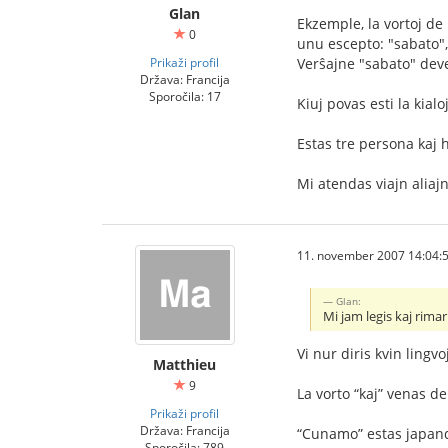
Glan
Ekzemple, la vortoj de
0
unu escepto: "sabato", 
Prikaži profil
Verŝajne "sabato" deve
Država: Francija
Sporočila: 17
Kiuj povas esti la kialo
Mi atendas viajn alia
11. november 2007 14:04:
Glan:
Mi jam legis kaj rimar
Vi nur diris kvin lingv
Matthieu
9
La vorto “kaj” venas d
Prikaži profil
Država: Francija
“Cunamo” estas japan
Sporočila: 789