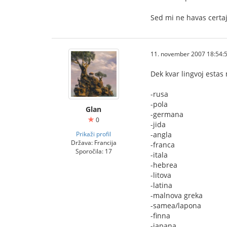
Sed mi ne havas certaj
11. november 2007 18:54:
Dek kvar lingvoj estas
-rusa
-pola
Glan
-germana
0
-jida
Prikaži profil
-angla
Država: Francija
-franca
Sporočila: 17
-itala
-hebrea
-litova
-latina
-malnova greka
-samea/lapona
-finna
-japana