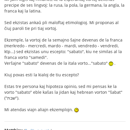
precipe de ses lingvoj: la rusa, la pola, la germana, la angla, la
franca kaj la latina.
Sed ekzistas ankaŭ pli maloftaj etimologioj. Mi proponas al
ĉiuj paroli tie pri tiaj vortoj.
Ekzemple, la vortoj de la semajno ŝajne devenas de la franca
(merkredo - mercredi, mardo - mardi, vendredo - vendredi,
ktp...) sed ekzistas unu escepto: "sabato", kiu ne similas al la
franca vorto "samedi".
Verŝajne "sabato" devenas de la itala vorto..."sabato"
.
Kiuj povas esti la kialoj de tiu escepto?
Estas tre persona kaj hipoteza opinio, sed mi pensas ke la
vorto "sabato" eble kaŝas la jidan kaj hebrean vorton "ŝabat"
("שבת").
Mi atendas viajn aliajn ekzemplojn.