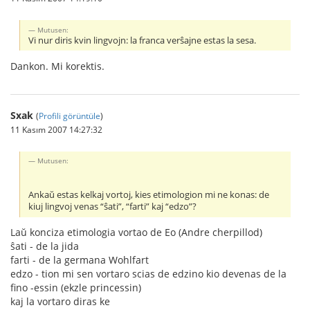
Mutusen:
Vi nur diris kvin lingvojn: la franca verŝajne estas la sesa.
Dankon. Mi korektis.
Sxak
(
Profili görüntüle
)
11 Kasım 2007 14:27:32
Mutusen:
Ankaŭ estas kelkaj vortoj, kies etimologion mi ne konas: de
kiuj lingvoj venas “ŝati”, “farti” kaj “edzo”?
Laŭ konciza etimologia vortao de Eo (Andre cherpillod)
ŝati - de la jida
farti - de la germana Wohlfart
edzo - tion mi sen vortaro scias de edzino kio devenas de la
fino -essin (ekzle princessin)
kaj la vortaro diras ke