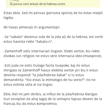
mnlg:
Ĝi povus veni ankaŭ de la hebrea vorto
Estas ebla. Sed mi pensas (persona opinio), ke tio estas malpli
logika.
Mi havas almenaŭ tri argumentojn:
-Se "sabato" devenus sole de la jida aŭ de la hebrea, oni certe
estus havinta rekte "ŝabato-n".
-Zamenhoff volis internacian lingvon. Elekti vorton, kiu rekte
elvokas iun religion ne estus vere internacia ideo (miaopinie).
-Esti juda ne estis ĉiutage facila tiuepoke, kaj mi estus
mirigata se Zamenhoff havus elektita vorton pri kiu li estus
devinta respondi "la jida/hebrea ŝabat" si iu estus
demandinta: "Kio estas la etimologio de tiu vorto?"; tio ne
estus estinta utila al sia lingvo.
Eble, kiel mi jam skribis, ia influo de la jida/hebrea klarigas
tiun escepton (la aliaj tagoj de la semajno ŝajnas deveni de la
franca), kiu do estus kompromiso.