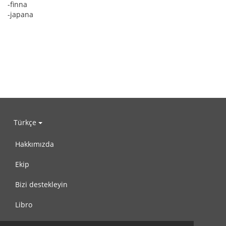
-finna
-japana
Türkçe
Hakkımızda
Ekip
Bizi destekleyin
Libro
Gizlilik Politikası