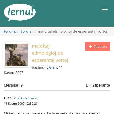
İçerik
Görüntüleme
Men
Forum:
Sorular
maloftaj etimologioj de esperantaj vortoj
maloftaj
Cevapla
etimologioj de
esperantaj vortoj
başlangıç
Glan
, 11
Kasım 2007
Mesajlar:
9
Dil:
Esperanto
Glan
(
Profili görüntüle
)
11 Kasım 2007 12:30:26
Mi jam legis kaj rimarkis, ke la esperantaj vortoj devenas