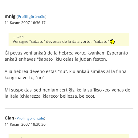
mnlg
(
Profili görüntüle
)
11 Kasım 2007 16:36:17
Glan:
Verŝajne "sabato" devenas de la itala vorto..."sabato"
Ĝi povus veni ankaŭ de la hebrea vorto, kvankam Esperanto
ankaŭ enhavas "ŝabato" kiu celas la judan feston.
Alia hebrea deveno estas "nu", kiu ankaŭ similas al la finna
kongrua vorto, "no".
Mi suspektas, sed neniam certiĝis, ke la sufikso -ec- venas de
la itala (chiarezza, klareco; bellezza, beleco).
Glan
(
Profili görüntüle
)
11 Kasım 2007 18:30:30