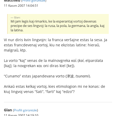
Matthieu
(
Profili görüntüle
)
11 Kasım 2007 14:04:51
Glan:
Mi jam legis kaj rimarkis, ke la esperantaj vortoj devenas
precipe de ses lingvoj: la rusa, la pola, la germana, la angla, kaj
la latina.
Vi nur diris kvin lingvojn: la franca verŝajne estas la sesa. Ja
estas francdevenaj vortoj, kiu ne ekzistas latine: hieraŭ,
malgraŭ, ktp.
La vorto “kaj” venas de la malnovgreka καί (
kaí
, elparolata
[kaj]; la novgrekan και oni diras kiel [ke]).
“Cunamo” estas japandevana vorto (津波,
tsunami
).
Ankaŭ estas kelkaj vortoj, kies etimologion mi ne konas: de
kiuj lingvoj venas “ŝati”, “farti” kaj “edzo”?
Glan
(
Profili görüntüle
)
11 Kasım 2007 14:19:10