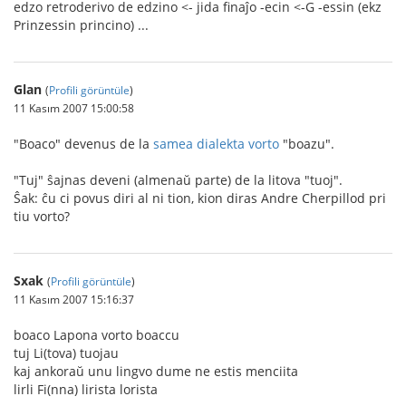
edzo retroderivo de edzino <- jida finaĵo -ecin <-G -essin (ekz
Prinzessin princino) ...
Glan
(
Profili görüntüle
)
11 Kasım 2007 15:00:58
"Boaco" devenus de la
samea dialekta vorto
"boazu".
"Tuj" ŝajnas deveni (almenaŭ parte) de la litova "tuoj".
Ŝak: ĉu ci povus diri al ni tion, kion diras Andre Cherpillod pri
tiu vorto?
Sxak
(
Profili görüntüle
)
11 Kasım 2007 15:16:37
boaco Lapona vorto boaccu
tuj Li(tova) tuojau
kaj ankoraŭ unu lingvo dume ne estis menciita
lirli Fi(nna) lirista lorista