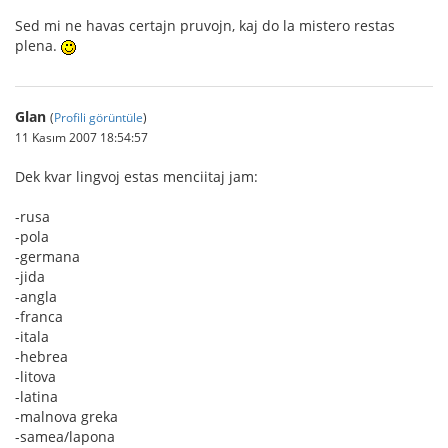
Sed mi ne havas certajn pruvojn, kaj do la mistero restas
plena.
Glan
(
Profili görüntüle
)
11 Kasım 2007 18:54:57
Dek kvar lingvoj estas menciitaj jam:
-rusa
-pola
-germana
-jida
-angla
-franca
-itala
-hebrea
-litova
-latina
-malnova greka
-samea/lapona