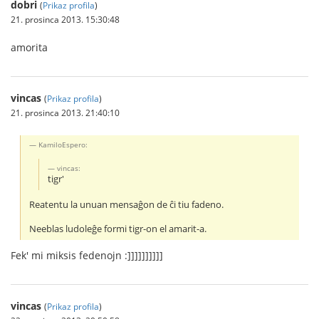
dobri
(
Prikaz profila
)
21. prosinca 2013. 15:30:48
amorita
vincas
(
Prikaz profila
)
21. prosinca 2013. 21:40:10
KamiloEspero:
vincas:
tigr'
Reatentu la unuan mensaĝon de ĉi tiu fadeno.
Neeblas ludoleĝe formi tigr-on el amarit-a.
Fek' mi miksis fedenojn :]]]]]]]]]]
vincas
(
Prikaz profila
)