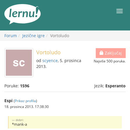
Sadržaj
Meni
Forum
Jezične igre
Vortoludo
Vortoludo
Zaključaj
od
scyence
, 5. prosinca
Najviše 500 poruka.
2013.
Poruke:
1596
Jezik:
Esperanto
Espi
(
Prikaz profila
)
18. prosinca 2013. 17:38:30
dobri:
*mank-a