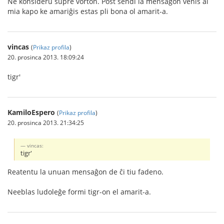
Ne konsideru supre vorton. Post sendi la mensaĝon venis al
mia kapo ke amariĝis estas pli bona ol amarit-a.
vincas
(
Prikaz profila
)
20. prosinca 2013. 18:09:24
tigr'
KamiloEspero
(
Prikaz profila
)
20. prosinca 2013. 21:34:25
vincas:
tigr'
Reatentu la unuan mensaĝon de ĉi tiu fadeno.
Neeblas ludoleĝe formi tigr-on el amarit-a.