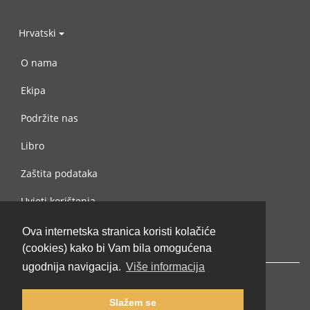
Hrvatski
O nama
Ekipa
Podržite nas
Libro
Zaštita podataka
Uvjeti korištenja
Kontaktiraj nas
Ova internetska stranica koristi kolačiće
(cookies) kako bi Vam bila omogućena
ugodnija navigacija.
Više informacija
Slažem se