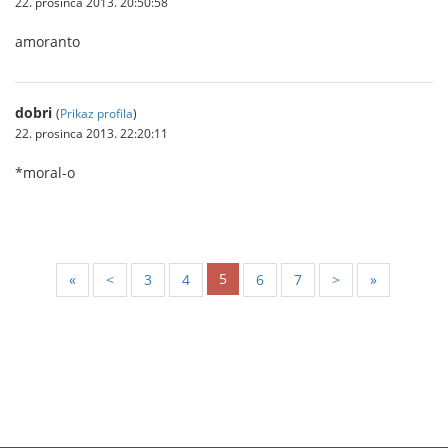
22. prosinca 2013. 20:50:58
amoranto
dobri
(
Prikaz profila
)
22. prosinca 2013. 22:20:11
*moral-o
5
«
<
3
4
6
7
>
»