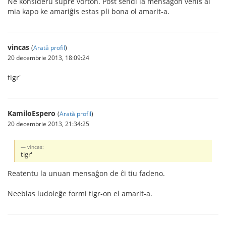
Ne konsideru supre vorton. Post sendi la mensaĝon venis al
mia kapo ke amariĝis estas pli bona ol amarit-a.
vincas
(
Arată profil
)
20 decembrie 2013, 18:09:24
tigr'
KamiloEspero
(
Arată profil
)
20 decembrie 2013, 21:34:25
vincas:
tigr'
Reatentu la unuan mensaĝon de ĉi tiu fadeno.
Neeblas ludoleĝe formi tigr-on el amarit-a.