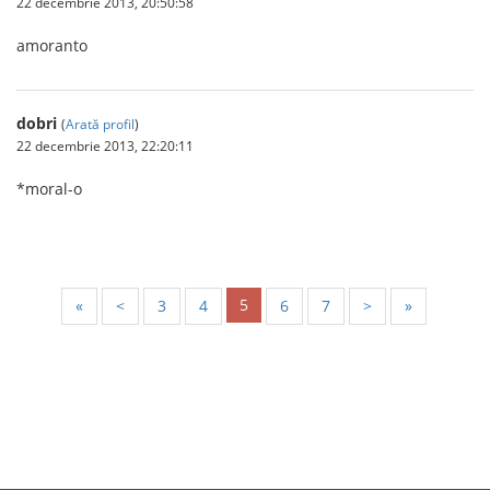
22 decembrie 2013, 20:50:58
amoranto
dobri
(
Arată profil
)
22 decembrie 2013, 22:20:11
*moral-o
5
«
<
3
4
6
7
>
»