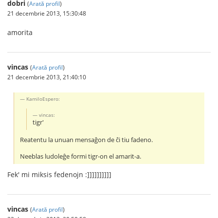
dobri
(
Arată profil
)
21 decembrie 2013, 15:30:48
amorita
vincas
(
Arată profil
)
21 decembrie 2013, 21:40:10
KamiloEspero:
vincas:
tigr'
Reatentu la unuan mensaĝon de ĉi tiu fadeno.
Neeblas ludoleĝe formi tigr-on el amarit-a.
Fek' mi miksis fedenojn :]]]]]]]]]]
vincas
(
Arată profil
)