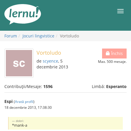
Mergi
la
Meni
conținut
Forum
Jocuri lingvistice
Vortoludo
Vortoludo
Închis
de
scyence
, 5
Max. 500 mesaje.
decembrie 2013
Contribuții/Mesaje:
1596
Limbă:
Esperanto
Espi
(
Arată profil
)
18 decembrie 2013, 17:38:30
dobri:
*mank-a