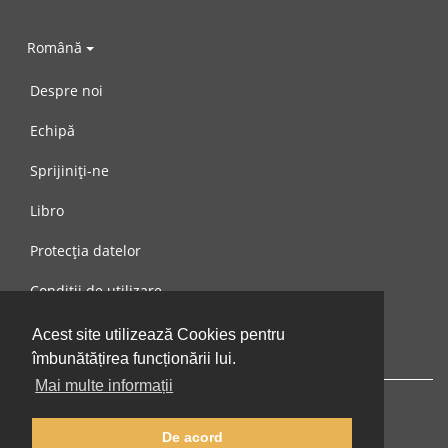
Română
Despre noi
Echipă
Sprijiniți-ne
Libro
Protecția datelor
Condiții de utilizare
Mesaj către noi
Acest site utilizează Cookies pentru
îmbunătățirea funcționării lui.
Mai multe informații
De acord