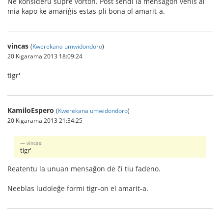
Ne konsideru supre vorton. Post sendi la mensaĝon venis al
mia kapo ke amariĝis estas pli bona ol amarit-a.
vincas
(
Kwerekana umwidondoro
)
20 Kigarama 2013 18:09:24
tigr'
KamiloEspero
(
Kwerekana umwidondoro
)
20 Kigarama 2013 21:34:25
vincas:
tigr'
Reatentu la unuan mensaĝon de ĉi tiu fadeno.
Neeblas ludoleĝe formi tigr-on el amarit-a.