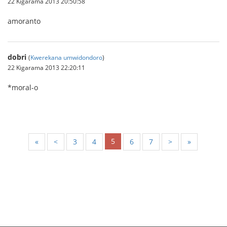
22 Kigarama 2013 20:50:58
amoranto
dobri
(
Kwerekana umwidondoro
)
22 Kigarama 2013 22:20:11
*moral-o
5
«
<
3
4
6
7
>
»