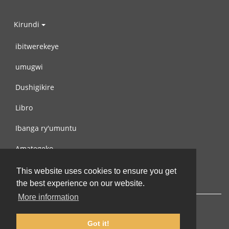
Kirundi
ibitwerekeye
umugwi
Dushigikire
Libro
Ibanga ry'umuntu
Amategeko
Turondere
This website uses cookies to ensure you get
the best experience on our website.
More information
Got it!