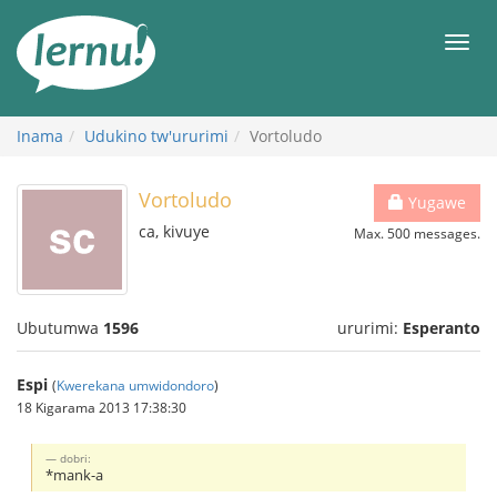
Ku
rupapuro
Urut
rw'ibirimwo
Inama
Udukino tw'ururimi
Vortoludo
Vortoludo
Yugawe
ca, kivuye
Max. 500 messages.
Ubutumwa
1596
ururimi:
Esperanto
Espi
(
Kwerekana umwidondoro
)
18 Kigarama 2013 17:38:30
dobri:
*mank-a