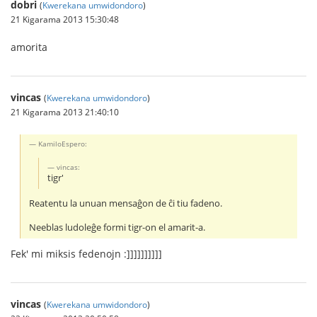
dobri
(
Kwerekana umwidondoro
)
21 Kigarama 2013 15:30:48
amorita
vincas
(
Kwerekana umwidondoro
)
21 Kigarama 2013 21:40:10
KamiloEspero:
vincas:
tigr'
Reatentu la unuan mensaĝon de ĉi tiu fadeno.
Neeblas ludoleĝe formi tigr-on el amarit-a.
Fek' mi miksis fedenojn :]]]]]]]]]]
vincas
(
Kwerekana umwidondoro
)