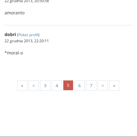
22 grudnia 2013, 20:50:58
amoranto
dobri
(
Pokaż profil
)
22 grudnia 2013, 22:20:11
*moral-o
5
«
<
3
4
6
7
>
»