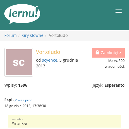
Więcej
Men
Forum
Gry słowne
Vortoludo
Vortoludo
Zamknięte
od
scyence
, 5 grudnia
Maks. 500
2013
wiadomości.
Wpisy:
1596
Język:
Esperanto
Espi
(
Pokaż profil
)
18 grudnia 2013, 17:38:30
dobri:
*mank-a