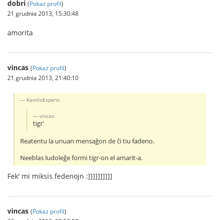
dobri
(
Pokaż profil
)
21 grudnia 2013, 15:30:48
amorita
vincas
(
Pokaż profil
)
21 grudnia 2013, 21:40:10
KamiloEspero:
vincas:
tigr'
Reatentu la unuan mensaĝon de ĉi tiu fadeno.
Neeblas ludoleĝe formi tigr-on el amarit-a.
Fek' mi miksis fedenojn :]]]]]]]]]]
vincas
(
Pokaż profil
)