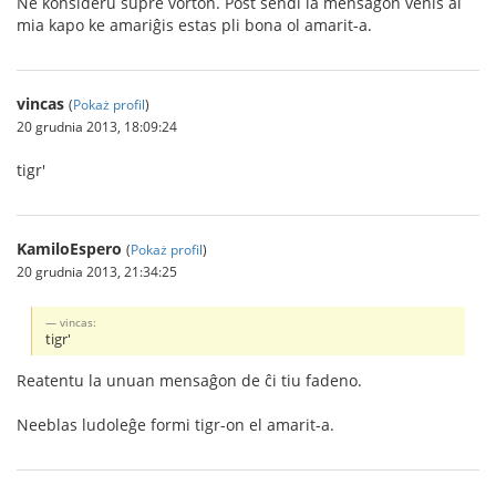
Ne konsideru supre vorton. Post sendi la mensaĝon venis al
mia kapo ke amariĝis estas pli bona ol amarit-a.
vincas
(
Pokaż profil
)
20 grudnia 2013, 18:09:24
tigr'
KamiloEspero
(
Pokaż profil
)
20 grudnia 2013, 21:34:25
vincas:
tigr'
Reatentu la unuan mensaĝon de ĉi tiu fadeno.
Neeblas ludoleĝe formi tigr-on el amarit-a.