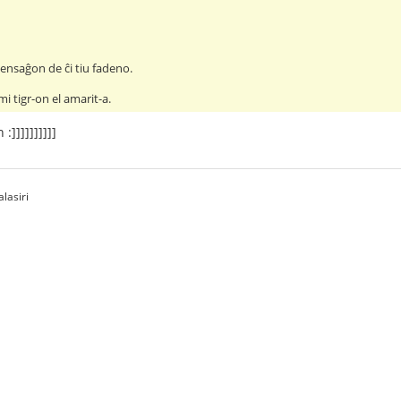
nsaĝon de ĉi tiu fadeno.
i tigr-on el amarit-a.
:]]]]]]]]]]
lasiri