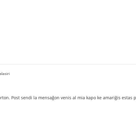
lasiri
ton. Post sendi la mensaĝon venis al mia kapo ke amariĝis estas pl