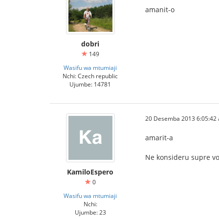
amanit-o
dobri
149
Wasifu wa mtumiaji
Nchi: Czech republic
Ujumbe: 14781
20 Desemba 2013 6:05:42 a
amarit-a
Ne konsideru supre vor
KamiloEspero
0
Wasifu wa mtumiaji
Nchi:
Ujumbe: 23