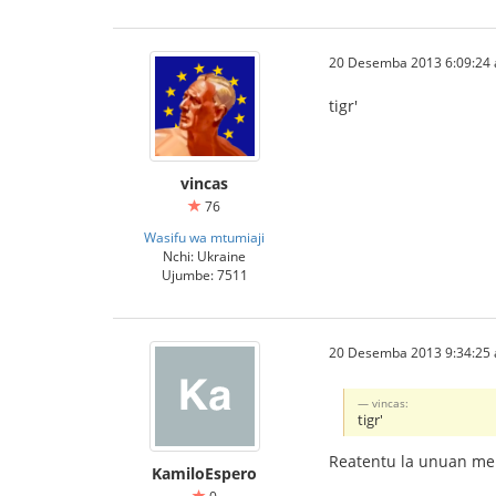
20 Desemba 2013 6:09:24 a
tigr'
vincas
76
Wasifu wa mtumiaji
Nchi: Ukraine
Ujumbe: 7511
20 Desemba 2013 9:34:25 a
vincas:
tigr'
Reatentu la unuan men
KamiloEspero