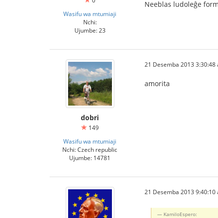
0
Neeblas ludoleĝe formi
Wasifu wa mtumiaji
Nchi:
Ujumbe: 23
21 Desemba 2013 3:30:48 a
amorita
dobri
149
Wasifu wa mtumiaji
Nchi: Czech republic
Ujumbe: 14781
21 Desemba 2013 9:40:10 a
KamiloEspero: