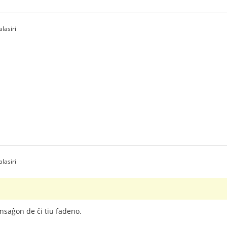
lasiri
lasiri
saĝon de ĉi tiu fadeno.