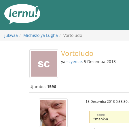
Kwa
maudhui
jukwaa
Michezo ya Lugha
Vortoludo
Vortoludo
ya
scyence
, 5 Desemba 2013
Ujumbe:
1596
18 Desemba 2013 5:38:30 a
dobri:
*mank-a