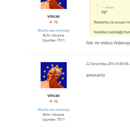
vincas:
tigr'
vincas
Reatentu la unuan me
76
Wasifu wa mtumiaji
Neeblas ludoleĝe form
Nchi: Ukraine
Ujumbe: 7511
Fek' mi miksis fedenojn 
22 Desemba 2013 8:50:58 a
amoranto
vincas
76
Wasifu wa mtumiaji
Nchi: Ukraine
Ujumbe: 7511