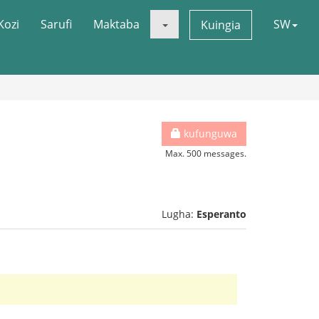
Kozi
Sarufi
Maktaba
SW
Kuingia
kufunguwa
Max. 500 messages.
Lugha:
Esperanto