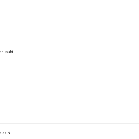
asubuhi
lasiri