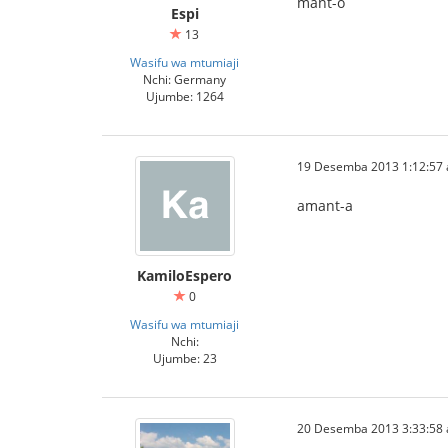
mant-o
Espi
13
Wasifu wa mtumiaji
Nchi: Germany
Ujumbe: 1264
19 Desemba 2013 1:12:57 
amant-a
KamiloEspero
0
Wasifu wa mtumiaji
Nchi:
Ujumbe: 23
20 Desemba 2013 3:33:58 a