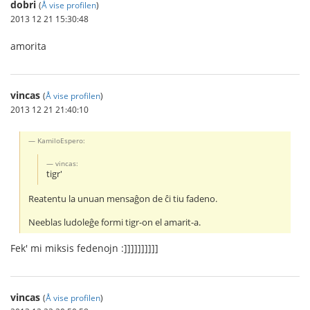
dobri
(
Å vise profilen
)
2013 12 21 15:30:48
amorita
vincas
(
Å vise profilen
)
2013 12 21 21:40:10
KamiloEspero:
vincas:
tigr'
Reatentu la unuan mensaĝon de ĉi tiu fadeno.
Neeblas ludoleĝe formi tigr-on el amarit-a.
Fek' mi miksis fedenojn :]]]]]]]]]]
vincas
(
Å vise profilen
)