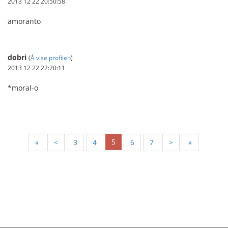
2013 12 22 20:50:58
amoranto
dobri
(
Å vise profilen
)
2013 12 22 22:20:11
*moral-o
5
«
<
3
4
6
7
>
»