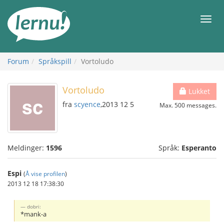
Til
innholdet
Meny
Forum
Språkspill
Vortoludo
Vortoludo
Lukket
fra
scyence
,2013 12 5
Max. 500 messages.
Meldinger:
1596
Språk:
Esperanto
Espi
(
Å vise profilen
)
2013 12 18 17:38:30
dobri:
*mank-a