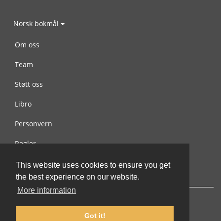
Norsk bokmål
Om oss
Team
Støtt oss
Libro
Personvern
Regler
Kontakt oss
This website uses cookies to ensure you get
the best experience on our website.
More information
Got it!