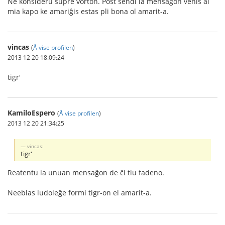
Ne konsideru supre vorton. Post sendi la mensaĝon venis al
mia kapo ke amariĝis estas pli bona ol amarit-a.
vincas
(
Å vise profilen
)
2013 12 20 18:09:24
tigr'
KamiloEspero
(
Å vise profilen
)
2013 12 20 21:34:25
vincas:
tigr'
Reatentu la unuan mensaĝon de ĉi tiu fadeno.
Neeblas ludoleĝe formi tigr-on el amarit-a.