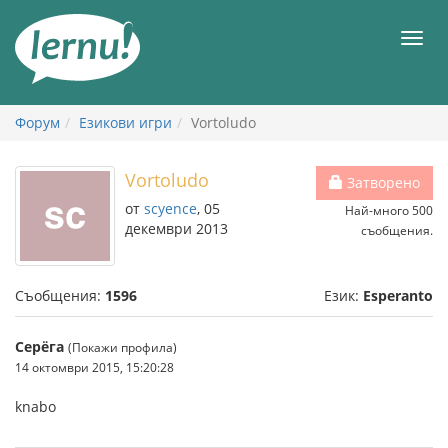
Към
съдържанието
Мен
Форум
Езикови игри
Vortoludo
Vortoludo
Затворено
от
scyence
, 05
Най-много 500
декември 2013
съобщения.
Съобщения:
1596
Език:
Esperanto
Серёга
(Покажи профила)
14 октомври 2015, 15:20:28
knabo