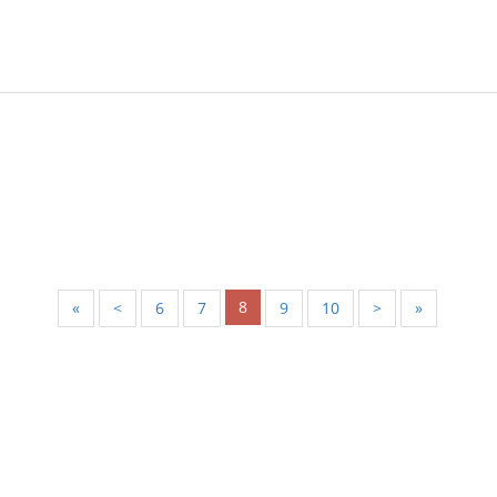
8
«
<
6
7
9
10
>
»