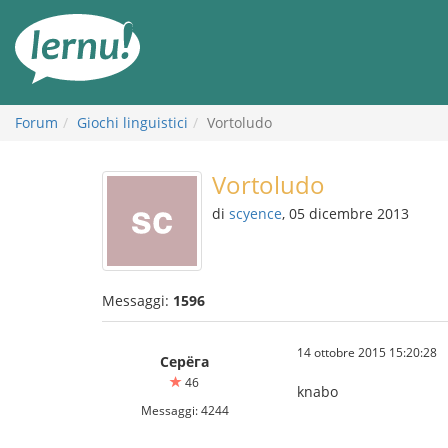
Vai
all’indice
Forum
Giochi linguistici
Vortoludo
Vortoludo
di
scyence
, 05 dicembre 2013
Messaggi:
1596
14 ottobre 2015 15:20:28
Серёга
46
knabo
Messaggi: 4244