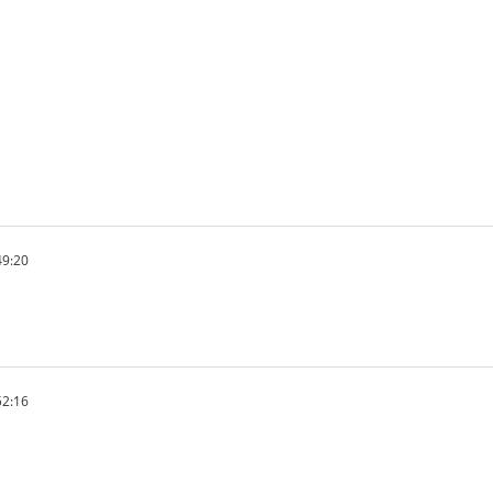
49:20
52:16