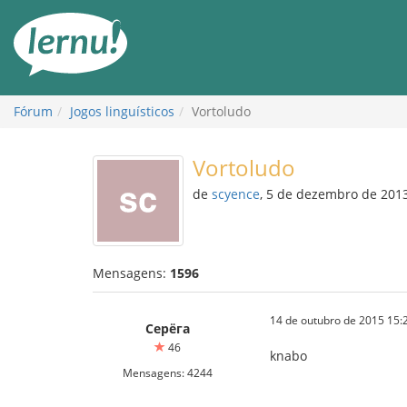
Ir
ao
conteúdo
Fórum
Jogos linguísticos
Vortoludo
Vortoludo
de
scyence
, 5 de dezembro de 201
Mensagens:
1596
14 de outubro de 2015 15:
Серёга
46
knabo
Mensagens: 4244