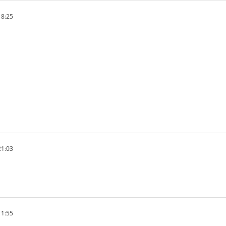
18:25
21:03
11:55