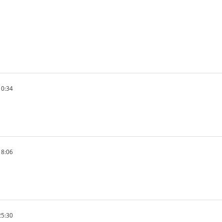
10:34
18:06
25:30