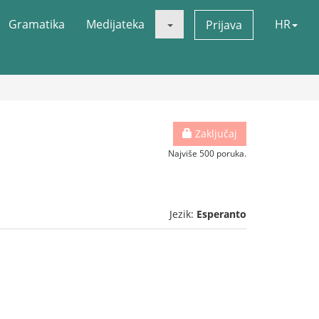
Gramatika
Medijateka
HR
Prijava
Zaključaj
Najviše 500 poruka.
Jezik:
Esperanto