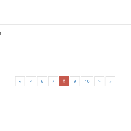
1
8
«
<
6
7
9
10
>
»