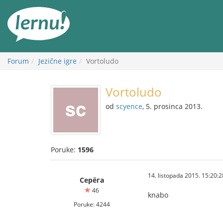
Sadržaj
Forum
Jezične igre
Vortoludo
Vortoludo
od
scyence
, 5. prosinca 2013.
Poruke:
1596
14. listopada 2015. 15:20:2
Серёга
46
knabo
Poruke: 4244