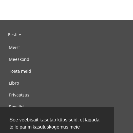
Eesti
Meist
Meeskond
Toeta meid
Libro
Privaatsus
Reeglid
Võta meiega ühendust
See veebisait kasutab küpsiseid, et tagada
teile parim kasutuskogemus meie