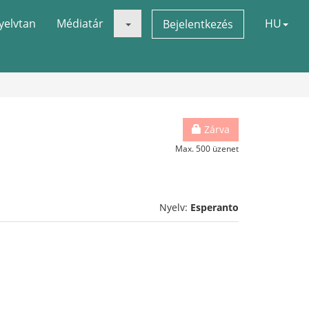
yelvtan
Médiatár
HU
Bejelentkezés
Zárva
Max. 500 üzenet
Nyelv:
Esperanto