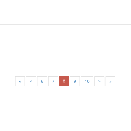
8
«
<
6
7
9
10
>
»