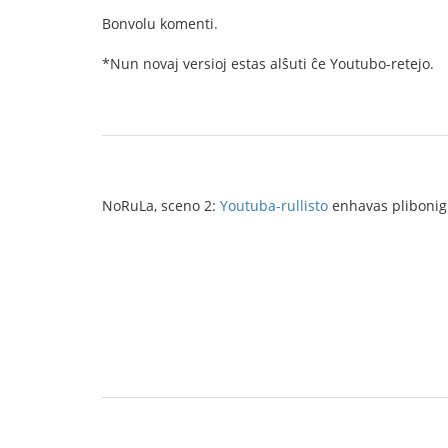
Bonvolu komenti.
*Nun novaj versioj estas alŝuti ĉe Youtubo-retejo.
NoRuLa, sceno 2:
Youtuba-rullisto
enhavas plibonigi