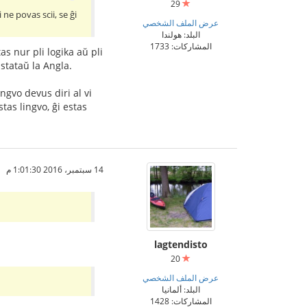
29
 ne povas scii, se ĝi
عرض الملف الشخصي
البلد: هولندا
المشاركات: 1733
as nur pli logika aŭ pli
nstataŭ la Angla.
ngvo devus diri al vi
stas lingvo, ĝi estas
14 سبتمبر، 2016 1:01:30 م
lagtendisto
20
عرض الملف الشخصي
البلد: ألمانيا
المشاركات: 1428