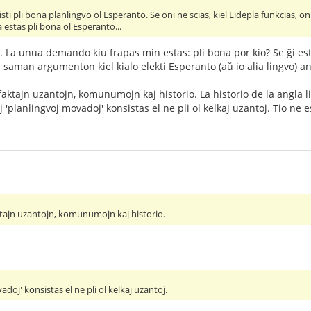
i pli bona planlingvo ol Esperanto. Se oni ne scias, kiel Lidepla funkcias, oni
a estas pli bona ol Esperanto...
n. La unua demando kiu frapas min estas: pli bona por kio? Se ĝi est
a saman argumenton kiel kialo elekti Esperanto (aŭ io alia lingvo) a
faktajn uzantojn, komunumojn kaj historio. La historio de la angla li
j 'planlingvoj movadoj' konsistas el ne pli ol kelkaj uzantoj. Tio ne e
aktajn uzantojn, komunumojn kaj historio.
adoj' konsistas el ne pli ol kelkaj uzantoj.