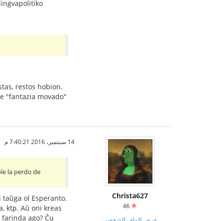
ingvapolitiko
stas, restos hobion.
 de "fantazia movado"
14 سبتمبر، 2016 7:40:21 م
le la perdo de
Christa627
li taŭga ol Esperanto.
46
a, ktp. Aŭ oni kreas
s farinda ago? Ĉu
عرض الملف الشخصي