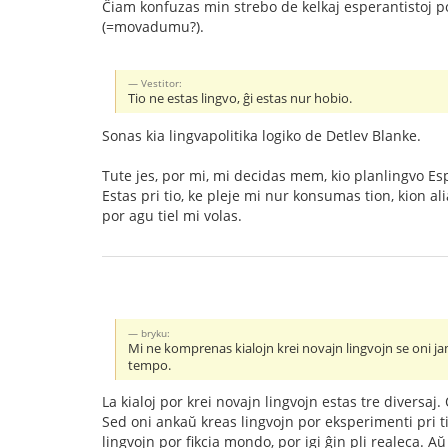
Ĉiam konfuzas min strebo de kelkaj esperantistoj p
(=movadumu?).
Vestitor:
Tio ne estas lingvo, ĝi estas nur hobio.
Sonas kia lingvapolitika logiko de Detlev Blanke.
Tute jes, por mi, mi decidas mem, kio planlingvo Esp
Estas pri tio, ke pleje mi nur konsumas tion, kion a
por agu tiel mi volas.
bryku:
Mi ne komprenas kialojn krei novajn lingvojn se oni j
tempo.
La kialoj por krei novajn lingvojn estas tre diversaj
Sed oni ankaŭ kreas lingvojn por eksperimenti pri tio,
lingvojn por fikcia mondo, por igi ĝin pli realeca. 