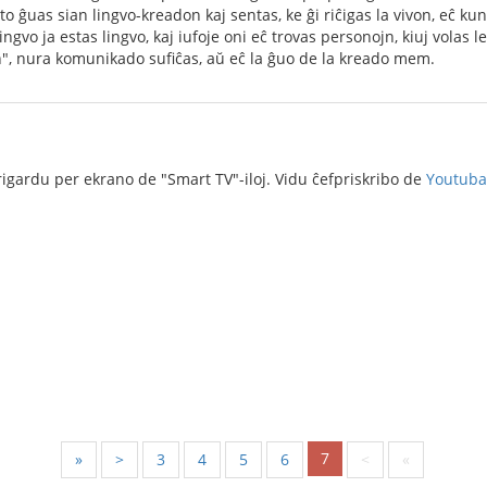
 ĝuas sian lingvo-kreadon kaj sentas, ke ĝi riĉigas la vivon, eĉ kun 
ngvo ja estas lingvo, kaj iufoje oni eĉ trovas personojn, kiuj volas le
, nura komunikado sufiĉas, aŭ eĉ la ĝuo de la kreado mem.
igardu per ekrano de "Smart TV"-iloj. Vidu ĉefpriskribo de
Youtubal
7
«
<
3
4
5
6
>
»