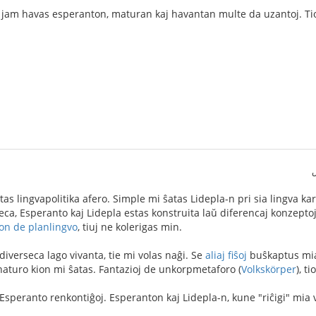
i jam havas esperanton, maturan kaj havantan multe da uzantoj. Tio
as lingvapolitika afero. Simple mi ŝatas Lidepla-n pri sia lingva kar
gveca, Esperanto kaj Lidepla estas konstruita laŭ diferencaj konzepto
ion de planlingvo
, tiuj ne kolerigas min.
iverseca lago vivanta, tie mi volas naĝi. Se
aliaj fiŝoj
buŝkaptus mi
e naturo kion mi ŝatas. Fantazioj de unkorpmetaforo (
Volkskörper
), t
speranto renkontiĝoj. Esperanton kaj Lidepla-n, kune "riĉigi" mia v