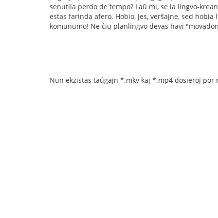
senutila perdo de tempo? Laŭ mi, se la lingvo-kreanto
estas farinda afero. Hobio, jes, verŝajne, sed hobia li
komunumo! Ne ĉiu planlingvo devas havi "movadon"
Nun ekzistas taŭgajn *.mkv kaj *.mp4 dosieroj por r