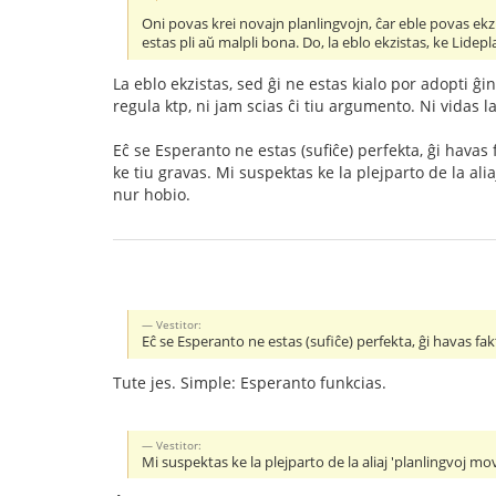
Oni povas krei novajn planlingvojn, ĉar eble povas ekzist
estas pli aŭ malpli bona. Do, la eblo ekzistas, ke Lidepl
La eblo ekzistas, sed ĝi ne estas kialo por adopti ĝi
regula ktp, ni jam scias ĉi tiu argumento. Ni vidas l
Eĉ se Esperanto ne estas (sufiĉe) perfekta, ĝi havas 
ke tiu gravas. Mi suspektas ke la plejparto de la alia
nur hobio.
Vestitor:
Eĉ se Esperanto ne estas (sufiĉe) perfekta, ĝi havas f
Tute jes. Simple: Esperanto funkcias.
Vestitor:
Mi suspektas ke la plejparto de la aliaj 'planlingvoj mov