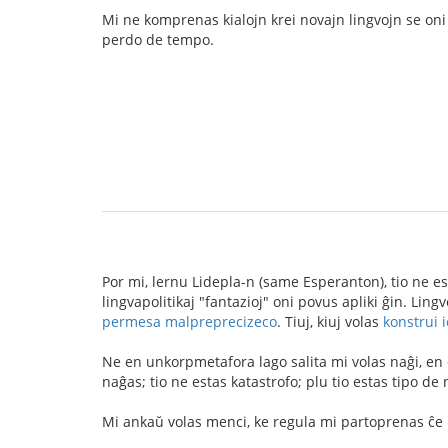
Mi ne komprenas kialojn krei novajn lingvojn se on
perdo de tempo.
Por mi, lernu Lidepla-n (same Esperanton), tio ne est
lingvapolitikaj "fantazioj" oni povus apliki ĝin. Lin
permesa malpreprecizeco
. Tiuj, kiuj volas
konstrui 
Ne en unkorpmetafora lago salita mi volas naĝi, en d
naĝas; tio ne estas katastrofo; plu tio estas tipo d
Mi ankaŭ volas menci, ke regula mi partoprenas ĉe E