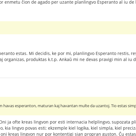
or enmetu ĉion de agado per uzante planlingvo Esperanto al iu de l
eranto estas. Mi decidis, ke por mi, planlingvo Esperanto restis, re
liaj organizas, produktas k.t.p. Ankaŭ mi ne devas pravigi min al iu
am havas esperanton, maturan kaj havantan multe da uzantoj. Tio estas simp
. Oni ja ofte kreas lingvon por esti internacia helplingvo, supozata p
 kia lingvo povas esti; ekzemple kiel logika, kiel simpla, kiel preciz
Aŭ oni kreas lingvon nur por kontentigi sian propran guston. Ĉu esta