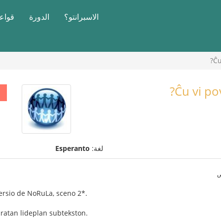
الاسبرانتو؟
الدورة
قواعد
Ĉu
Ĉu vi po
لغة:
Esperanto
versio de NoRuLa, sceno 2*.
ratan lideplan subtekston.