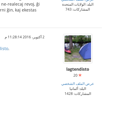
ne-realecaj revoj, ĝi
البلد: الولايات المتحدة
المشاركات: 743
rni ĝin, kaj ekestas
2 أكتوبر، 2016 11:28:14 م
isto
.
lagtendisto
20
عرض الملف الشخصي
البلد: ألمانيا
المشاركات: 1428