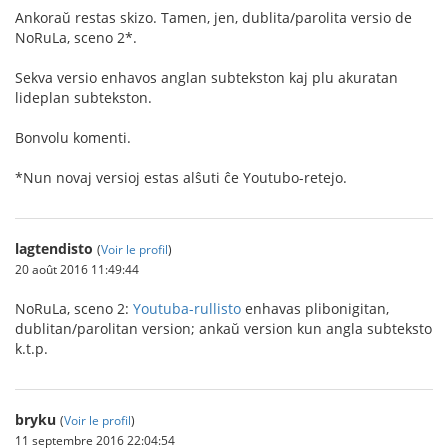
Ankoraŭ restas skizo. Tamen, jen, dublita/parolita versio de
NoRuLa, sceno 2*.
Sekva versio enhavos anglan subtekston kaj plu akuratan
lideplan subtekston.
Bonvolu komenti.
*Nun novaj versioj estas alŝuti ĉe Youtubo-retejo.
lagtendisto
(
Voir le profil
)
20 août 2016 11:49:44
NoRuLa, sceno 2:
Youtuba-rullisto
enhavas plibonigitan,
dublitan/parolitan version; ankaŭ version kun angla subteksto
k.t.p.
bryku
(
Voir le profil
)
11 septembre 2016 22:04:54