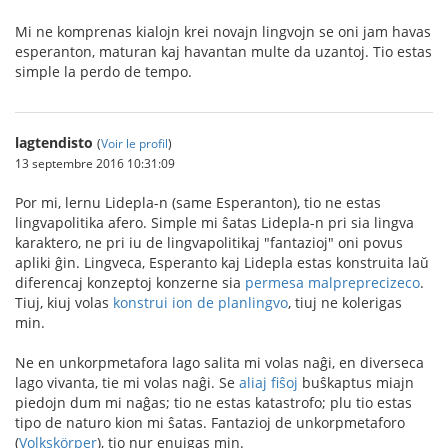
Mi ne komprenas kialojn krei novajn lingvojn se oni jam havas
esperanton, maturan kaj havantan multe da uzantoj. Tio estas
simple la perdo de tempo.
lagtendisto
(
Voir le profil
)
13 septembre 2016 10:31:09
Por mi, lernu Lidepla-n (same Esperanton), tio ne estas
lingvapolitika afero. Simple mi ŝatas Lidepla-n pri sia lingva
karaktero, ne pri iu de lingvapolitikaj "fantazioj" oni povus
apliki ĝin. Lingveca, Esperanto kaj Lidepla estas konstruita laŭ
diferencaj konzeptoj konzerne sia
permesa malpreprecizeco
.
Tiuj, kiuj volas
konstrui ion de planlingvo
, tiuj ne kolerigas
min.
Ne en unkorpmetafora lago salita mi volas naĝi, en diverseca
lago vivanta, tie mi volas naĝi. Se
aliaj fiŝoj
buŝkaptus miajn
piedojn dum mi naĝas; tio ne estas katastrofo; plu tio estas
tipo de naturo kion mi ŝatas. Fantazioj de unkorpmetaforo
(
Volkskörper
), tio nur enuigas min.