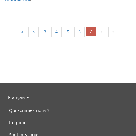
7
«
<
3
4
5
6
>
»
Français
Qui sommes-nous ?
L'équipe
Soutenez-nous