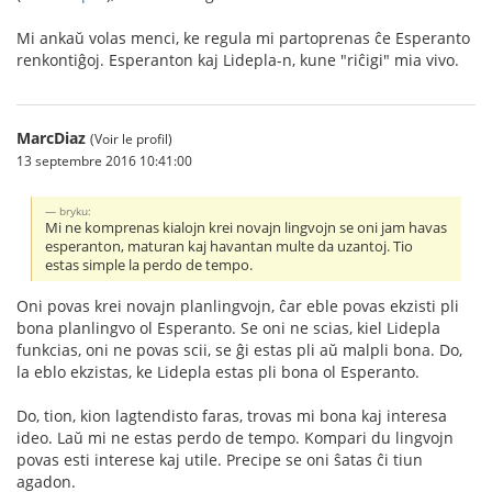
Mi ankaŭ volas menci, ke regula mi partoprenas ĉe Esperanto
renkontiĝoj. Esperanton kaj Lidepla-n, kune "riĉigi" mia vivo.
MarcDiaz
(Voir le profil)
13 septembre 2016 10:41:00
bryku:
Mi ne komprenas kialojn krei novajn lingvojn se oni jam havas
esperanton, maturan kaj havantan multe da uzantoj. Tio
estas simple la perdo de tempo.
Oni povas krei novajn planlingvojn, ĉar eble povas ekzisti pli
bona planlingvo ol Esperanto. Se oni ne scias, kiel Lidepla
funkcias, oni ne povas scii, se ĝi estas pli aŭ malpli bona. Do,
la eblo ekzistas, ke Lidepla estas pli bona ol Esperanto.
Do, tion, kion lagtendisto faras, trovas mi bona kaj interesa
ideo. Laŭ mi ne estas perdo de tempo. Kompari du lingvojn
povas esti interese kaj utile. Precipe se oni ŝatas ĉi tiun
agadon.