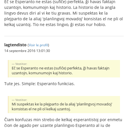
Eĉ se Esperanto ne estas (sufiĉe) perfekta, ĝi havas faktajn
uzantojn, komunumojn kaj historio. La historio de la angla
lingvo devus diri al vi ke tiu gravas. Mi suspektas ke la
plejparto de la aliaj 'planlingvoj movadoj' konsistas el ne pli ol
kelkaj uzantoj. Tio ne estas lingvo, ĝi estas nur hobio.
lagtendisto
(
Voir le profil
)
14 septembre 2016 13:01:30
Vestitor:
Eĉ se Esperanto ne estas (sufiĉe) perfekta, ĝi havas faktajn
uzantojn, komunumojn kaj historio.
Tute jes. Simple: Esperanto funkcias.
Vestitor:
Mi suspektas ke la plejparto de la aliaj 'planlingvoj movadoj'
konsistas el ne pli ol kelkaj uzantoj.
Ĉiam konfuzas min strebo de kelkaj esperantistoj por enmetu
ĉion de agado per uzante planlingvo Esperanto al iu de