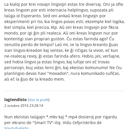
La kialoj por krei novajn lingvojn estas tre diversaj. Oni ja ofte
kreas lingvon por esti internacia helplingvo, supozata pli
taŭga ol Esperanto. Sed oni ankaŭ kreas lingvojn por
eksperimenti pri tio, kia lingvo povas esti; ekzemple kiel logika,
kiel simpla, kiel preciza, ktp. Aŭ oni kreas lingvojn por fikcia
mondo, por igi ĝin pli realeca. Aŭ oni kreas lingvon nur por
kontentigi sian propran guston. Ĉu estas farinda ago? Ĉu
senutila perdo de tempo? Laŭ mi, se la lingvo-kreanto ĝuas
sian lingvo-kreadon kaj sentas, ke ĝi riĉigas la vivon, eĉ kun
ne-realecaj revoj, ĝi estas farinda afero. Hobio, jes, verŝajne,
sed hobia lingvo ja estas lingvo, kaj iufoje oni eĉ trovas
personojn, kiuj volas lerni ĝin, kaj ekestas komunumo! Ne ĉiu
planlingvo devas havi "movadon", nura komunikado sufiĉas,
aŭ eĉ la ĝuo de la kreado mem.
lagtendisto
(
Voir le profil
)
2 octobre 2016 23:28:14
Nun ekzistas taŭgajn *.mkv kaj *.mp4 dosieroj por rigardu
per ekrano de "Smart TV"-iloj. Vidu ĉefpriskribo de
Youtubalisto
.