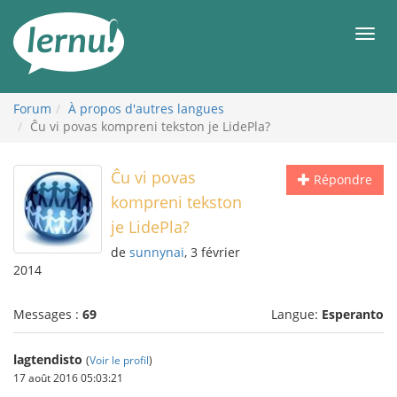
Aller
au
Men
contenu
Forum
À propos d'autres langues
Ĉu vi povas kompreni tekston je LidePla?
Ĉu vi povas
Répondre
kompreni tekston
je LidePla?
de
sunnynai
, 3 février
2014
Messages :
69
Langue:
Esperanto
lagtendisto
(
Voir le profil
)
17 août 2016 05:03:21