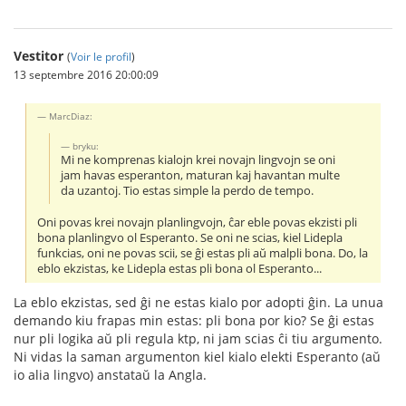
Vestitor
(
Voir le profil
)
13 septembre 2016 20:00:09
MarcDiaz:
bryku:
Mi ne komprenas kialojn krei novajn lingvojn se oni
jam havas esperanton, maturan kaj havantan multe
da uzantoj. Tio estas simple la perdo de tempo.
Oni povas krei novajn planlingvojn, ĉar eble povas ekzisti pli
bona planlingvo ol Esperanto. Se oni ne scias, kiel Lidepla
funkcias, oni ne povas scii, se ĝi estas pli aŭ malpli bona. Do, la
eblo ekzistas, ke Lidepla estas pli bona ol Esperanto...
La eblo ekzistas, sed ĝi ne estas kialo por adopti ĝin. La unua
demando kiu frapas min estas: pli bona por kio? Se ĝi estas
nur pli logika aŭ pli regula ktp, ni jam scias ĉi tiu argumento.
Ni vidas la saman argumenton kiel kialo elekti Esperanto (aŭ
io alia lingvo) anstataŭ la Angla.