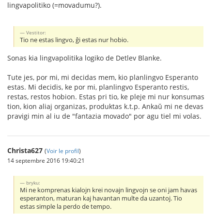
lingvapolitiko (=movadumu?).
Vestitor:
Tio ne estas lingvo, ĝi estas nur hobio.
Sonas kia lingvapolitika logiko de Detlev Blanke.
Tute jes, por mi, mi decidas mem, kio planlingvo Esperanto
estas. Mi decidis, ke por mi, planlingvo Esperanto restis,
restas, restos hobion. Estas pri tio, ke pleje mi nur konsumas
tion, kion aliaj organizas, produktas k.t.p. Ankaŭ mi ne devas
pravigi min al iu de "fantazia movado" por agu tiel mi volas.
Christa627
(
Voir le profil
)
14 septembre 2016 19:40:21
bryku:
Mi ne komprenas kialojn krei novajn lingvojn se oni jam havas
esperanton, maturan kaj havantan multe da uzantoj. Tio
estas simple la perdo de tempo.