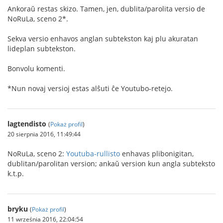
Ankoraŭ restas skizo. Tamen, jen, dublita/parolita versio de
NoRuLa, sceno 2*.
Sekva versio enhavos anglan subtekston kaj plu akuratan
lideplan subtekston.
Bonvolu komenti.
*Nun novaj versioj estas alŝuti ĉe Youtubo-retejo.
lagtendisto
(
Pokaż profil
)
20 sierpnia 2016, 11:49:44
NoRuLa, sceno 2:
Youtuba-rullisto
enhavas plibonigitan,
dublitan/parolitan version; ankaŭ version kun angla subteksto
k.t.p.
bryku
(
Pokaż profil
)
11 września 2016, 22:04:54