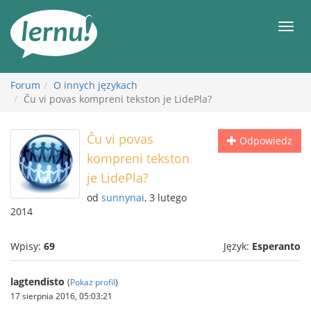
Więcej
Men
Forum
O innych językach
Ĉu vi povas kompreni tekston je LidePla?
Ĉu vi povas
Odpowiedz
kompreni tekston
je LidePla?
od
sunnynai
, 3 lutego
2014
Wpisy:
69
Język:
Esperanto
lagtendisto
(
Pokaż profil
)
17 sierpnia 2016, 05:03:21