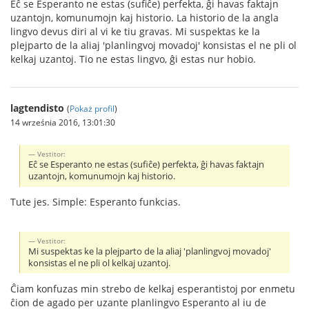
Eĉ se Esperanto ne estas (sufiĉe) perfekta, ĝi havas faktajn
uzantojn, komunumojn kaj historio. La historio de la angla
lingvo devus diri al vi ke tiu gravas. Mi suspektas ke la
plejparto de la aliaj 'planlingvoj movadoj' konsistas el ne pli ol
kelkaj uzantoj. Tio ne estas lingvo, ĝi estas nur hobio.
lagtendisto
(
Pokaż profil
)
14 września 2016, 13:01:30
Vestitor:
Eĉ se Esperanto ne estas (sufiĉe) perfekta, ĝi havas faktajn
uzantojn, komunumojn kaj historio.
Tute jes. Simple: Esperanto funkcias.
Vestitor:
Mi suspektas ke la plejparto de la aliaj 'planlingvoj movadoj'
konsistas el ne pli ol kelkaj uzantoj.
Ĉiam konfuzas min strebo de kelkaj esperantistoj por enmetu
ĉion de agado per uzante planlingvo Esperanto al iu de