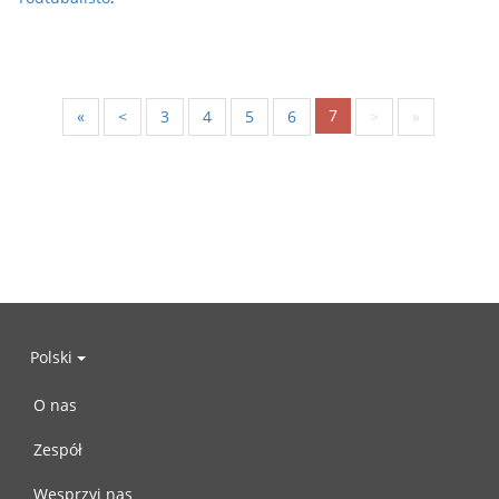
7
«
<
3
4
5
6
>
»
Polski
O nas
Zespół
Wesprzyj nas