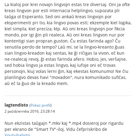
La kialoj por krei novajn lingvojn estas tre diversaj. Oni ja ofte
kreas lingvon por esti internacia helplingvo, supozata pli
taŭga ol Esperanto. Sed oni ankaŭ kreas lingvojn por
eksperimenti pri tio, kia lingvo povas esti; ekzemple kiel logika,
kiel simpla, kiel preciza, ktp. Aŭ oni kreas lingvojn por fikcia
mondo, por igi ĝin pli realeca. Aŭ oni kreas lingvon nur por
kontentigi sian propran guston. Ĉu estas farinda ago? Ĉu
senutila perdo de tempo? Laŭ mi, se la lingvo-kreanto ĝuas
sian lingvo-kreadon kaj sentas, ke ĝi riĉigas la vivon, eĉ kun
ne-realecaj revoj, ĝi estas farinda afero. Hobio, jes, verŝajne,
sed hobia lingvo ja estas lingvo, kaj iufoje oni eĉ trovas
personojn, kiuj volas lerni ĝin, kaj ekestas komunumo! Ne ĉiu
planlingvo devas havi "movadon", nura komunikado sufiĉas,
aŭ eĉ la ĝuo de la kreado mem.
lagtendisto
(
Pokaż profil
)
2 października 2016, 23:28:14
Nun ekzistas taŭgajn *.mkv kaj *.mp4 dosieroj por rigardu
per ekrano de "Smart TV"-iloj. Vidu ĉefpriskribo de
Youtubalisto
.