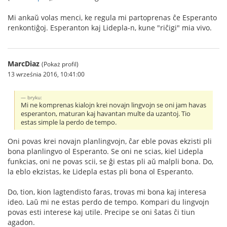
Mi ankaŭ volas menci, ke regula mi partoprenas ĉe Esperanto
renkontiĝoj. Esperanton kaj Lidepla-n, kune "riĉigi" mia vivo.
MarcDiaz
(Pokaż profil)
13 września 2016, 10:41:00
bryku:
Mi ne komprenas kialojn krei novajn lingvojn se oni jam havas
esperanton, maturan kaj havantan multe da uzantoj. Tio
estas simple la perdo de tempo.
Oni povas krei novajn planlingvojn, ĉar eble povas ekzisti pli
bona planlingvo ol Esperanto. Se oni ne scias, kiel Lidepla
funkcias, oni ne povas scii, se ĝi estas pli aŭ malpli bona. Do,
la eblo ekzistas, ke Lidepla estas pli bona ol Esperanto.
Do, tion, kion lagtendisto faras, trovas mi bona kaj interesa
ideo. Laŭ mi ne estas perdo de tempo. Kompari du lingvojn
povas esti interese kaj utile. Precipe se oni ŝatas ĉi tiun
agadon.