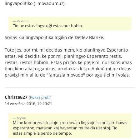
lingvapolitiko (=movadumu?).
Vestitor:
Tio ne estas lingvo, ĝi estas nur hobio.
Sonas kia lingvapolitika logiko de Detlev Blanke.
Tute jes, por mi, mi decidas mem, kio planlingvo Esperanto
estas. Mi decidis, ke por mi, planlingvo Esperanto restis,
restas, restos hobion. Estas pri tio, ke pleje mi nur konsumas
tion, kion aliaj organizas, produktas k.t.p. Ankaŭ mi ne devas
pravigi min al iu de "fantazia movado" por agu tiel mi volas.
Christa627
(
Pokaż profil
)
14 września 2016, 19:40:21
bryku:
Mi ne komprenas kialojn krei novajn lingvojn se oni jam havas
esperanton, maturan kaj havantan multe da uzantoj. Tio
estas simple la perdo de tempo.