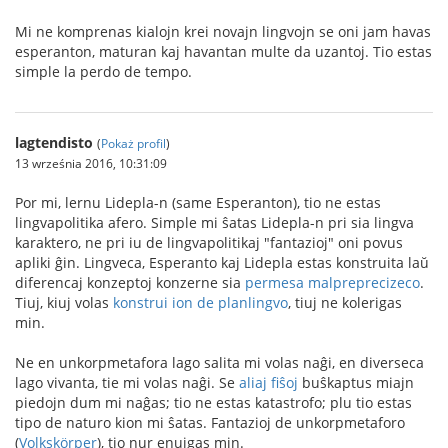
Mi ne komprenas kialojn krei novajn lingvojn se oni jam havas
esperanton, maturan kaj havantan multe da uzantoj. Tio estas
simple la perdo de tempo.
lagtendisto
(
Pokaż profil
)
13 września 2016, 10:31:09
Por mi, lernu Lidepla-n (same Esperanton), tio ne estas
lingvapolitika afero. Simple mi ŝatas Lidepla-n pri sia lingva
karaktero, ne pri iu de lingvapolitikaj "fantazioj" oni povus
apliki ĝin. Lingveca, Esperanto kaj Lidepla estas konstruita laŭ
diferencaj konzeptoj konzerne sia
permesa malpreprecizeco
.
Tiuj, kiuj volas
konstrui ion de planlingvo
, tiuj ne kolerigas
min.
Ne en unkorpmetafora lago salita mi volas naĝi, en diverseca
lago vivanta, tie mi volas naĝi. Se
aliaj fiŝoj
buŝkaptus miajn
piedojn dum mi naĝas; tio ne estas katastrofo; plu tio estas
tipo de naturo kion mi ŝatas. Fantazioj de unkorpmetaforo
(
Volkskörper
), tio nur enuigas min.