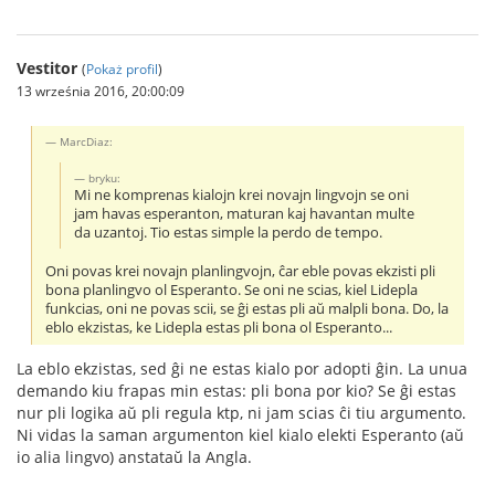
Vestitor
(
Pokaż profil
)
13 września 2016, 20:00:09
MarcDiaz:
bryku:
Mi ne komprenas kialojn krei novajn lingvojn se oni
jam havas esperanton, maturan kaj havantan multe
da uzantoj. Tio estas simple la perdo de tempo.
Oni povas krei novajn planlingvojn, ĉar eble povas ekzisti pli
bona planlingvo ol Esperanto. Se oni ne scias, kiel Lidepla
funkcias, oni ne povas scii, se ĝi estas pli aŭ malpli bona. Do, la
eblo ekzistas, ke Lidepla estas pli bona ol Esperanto...
La eblo ekzistas, sed ĝi ne estas kialo por adopti ĝin. La unua
demando kiu frapas min estas: pli bona por kio? Se ĝi estas
nur pli logika aŭ pli regula ktp, ni jam scias ĉi tiu argumento.
Ni vidas la saman argumenton kiel kialo elekti Esperanto (aŭ
io alia lingvo) anstataŭ la Angla.