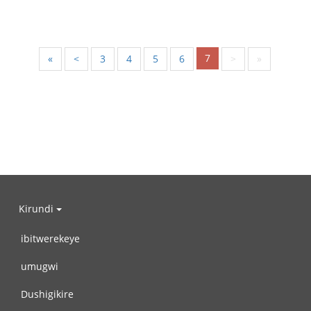
7
«
<
3
4
5
6
>
»
Kirundi
ibitwerekeye
umugwi
Dushigikire