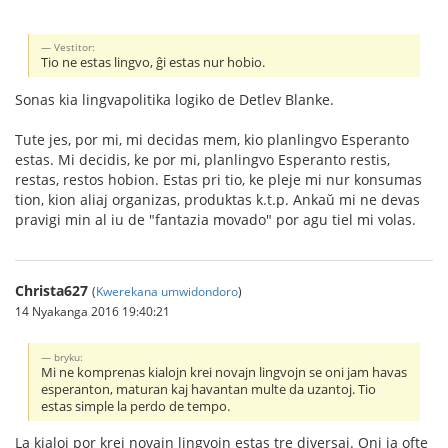
Vestitor:
Tio ne estas lingvo, ĝi estas nur hobio.
Sonas kia lingvapolitika logiko de Detlev Blanke.
Tute jes, por mi, mi decidas mem, kio planlingvo Esperanto
estas. Mi decidis, ke por mi, planlingvo Esperanto restis,
restas, restos hobion. Estas pri tio, ke pleje mi nur konsumas
tion, kion aliaj organizas, produktas k.t.p. Ankaŭ mi ne devas
pravigi min al iu de "fantazia movado" por agu tiel mi volas.
Christa627
(
Kwerekana umwidondoro
)
14 Nyakanga 2016 19:40:21
bryku:
Mi ne komprenas kialojn krei novajn lingvojn se oni jam havas
esperanton, maturan kaj havantan multe da uzantoj. Tio
estas simple la perdo de tempo.
La kialoj por krei novajn lingvojn estas tre diversaj. Oni ja ofte