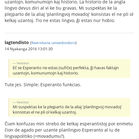
uzantojn, komunumojn kaj historio. La historio de la angla
lingvo devus diri al vi ke tiu gravas. Mi suspektas ke la
plejparto de la aliaj 'planlingvoj movadoj' konsistas el ne pli ol
kelkaj uzantoj. Tio ne estas lingvo, ĝi estas nur hobio.
lagtendisto
(
Kwerekana umwidondoro
)
14 Nyakanga 2016 13:01:30
Vestitor:
Eĉ se Esperanto ne estas (sufiĉe) perfekta, ĝi havas faktajn
uzantojn, komunumojn kaj historio.
Tute jes. Simple: Esperanto funkcias.
Vestitor:
Mi suspektas ke la plejparto de la aliaj 'planlingvoj movadoj'
konsistas el ne pli ol kelkaj uzantoj.
Ĉiam konfuzas min strebo de kelkaj esperantistoj por enmetu
ĉion de agado per uzante planlingvo Esperanto al iu de
lingvapolitiko (=movadumu?).