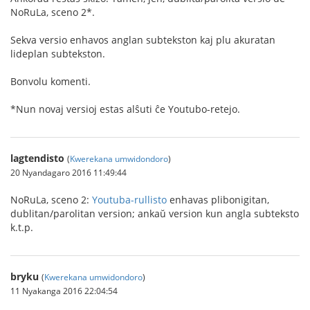
NoRuLa, sceno 2*.
Sekva versio enhavos anglan subtekston kaj plu akuratan
lideplan subtekston.
Bonvolu komenti.
*Nun novaj versioj estas alŝuti ĉe Youtubo-retejo.
lagtendisto
(
Kwerekana umwidondoro
)
20 Nyandagaro 2016 11:49:44
NoRuLa, sceno 2:
Youtuba-rullisto
enhavas plibonigitan,
dublitan/parolitan version; ankaŭ version kun angla subteksto
k.t.p.
bryku
(
Kwerekana umwidondoro
)
11 Nyakanga 2016 22:04:54