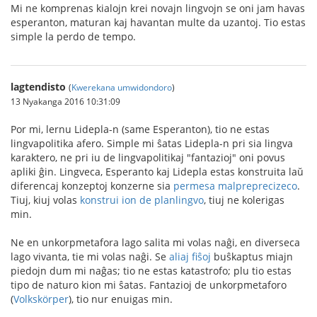
Mi ne komprenas kialojn krei novajn lingvojn se oni jam havas
esperanton, maturan kaj havantan multe da uzantoj. Tio estas
simple la perdo de tempo.
lagtendisto
(
Kwerekana umwidondoro
)
13 Nyakanga 2016 10:31:09
Por mi, lernu Lidepla-n (same Esperanton), tio ne estas
lingvapolitika afero. Simple mi ŝatas Lidepla-n pri sia lingva
karaktero, ne pri iu de lingvapolitikaj "fantazioj" oni povus
apliki ĝin. Lingveca, Esperanto kaj Lidepla estas konstruita laŭ
diferencaj konzeptoj konzerne sia
permesa malpreprecizeco
.
Tiuj, kiuj volas
konstrui ion de planlingvo
, tiuj ne kolerigas
min.
Ne en unkorpmetafora lago salita mi volas naĝi, en diverseca
lago vivanta, tie mi volas naĝi. Se
aliaj fiŝoj
buŝkaptus miajn
piedojn dum mi naĝas; tio ne estas katastrofo; plu tio estas
tipo de naturo kion mi ŝatas. Fantazioj de unkorpmetaforo
(
Volkskörper
), tio nur enuigas min.