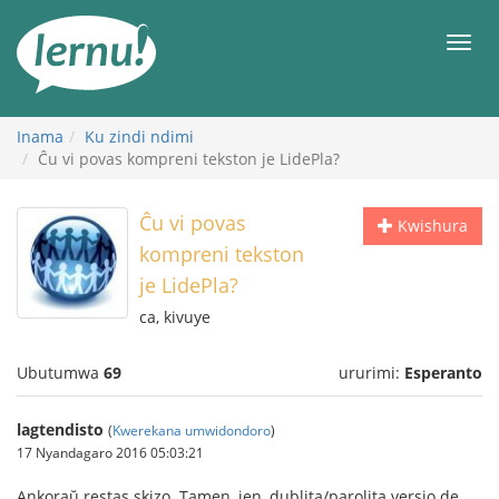
Ku
rupapuro
Urut
rw'ibirimwo
Inama
Ku zindi ndimi
Ĉu vi povas kompreni tekston je LidePla?
Ĉu vi povas
Kwishura
kompreni tekston
je LidePla?
ca, kivuye
Ubutumwa
69
ururimi:
Esperanto
lagtendisto
(
Kwerekana umwidondoro
)
17 Nyandagaro 2016 05:03:21
Ankoraŭ restas skizo. Tamen, jen, dublita/parolita versio de