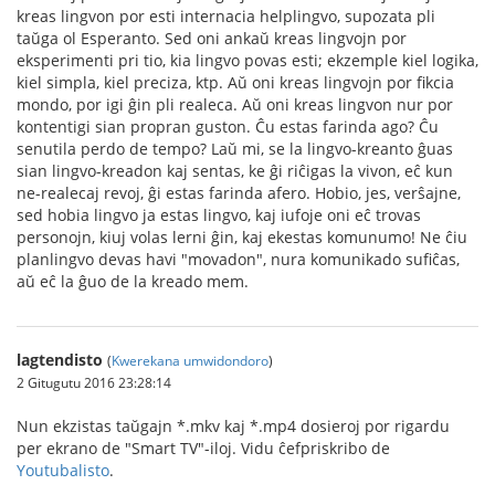
kreas lingvon por esti internacia helplingvo, supozata pli
taŭga ol Esperanto. Sed oni ankaŭ kreas lingvojn por
eksperimenti pri tio, kia lingvo povas esti; ekzemple kiel logika,
kiel simpla, kiel preciza, ktp. Aŭ oni kreas lingvojn por fikcia
mondo, por igi ĝin pli realeca. Aŭ oni kreas lingvon nur por
kontentigi sian propran guston. Ĉu estas farinda ago? Ĉu
senutila perdo de tempo? Laŭ mi, se la lingvo-kreanto ĝuas
sian lingvo-kreadon kaj sentas, ke ĝi riĉigas la vivon, eĉ kun
ne-realecaj revoj, ĝi estas farinda afero. Hobio, jes, verŝajne,
sed hobia lingvo ja estas lingvo, kaj iufoje oni eĉ trovas
personojn, kiuj volas lerni ĝin, kaj ekestas komunumo! Ne ĉiu
planlingvo devas havi "movadon", nura komunikado sufiĉas,
aŭ eĉ la ĝuo de la kreado mem.
lagtendisto
(
Kwerekana umwidondoro
)
2 Gitugutu 2016 23:28:14
Nun ekzistas taŭgajn *.mkv kaj *.mp4 dosieroj por rigardu
per ekrano de "Smart TV"-iloj. Vidu ĉefpriskribo de
Youtubalisto
.