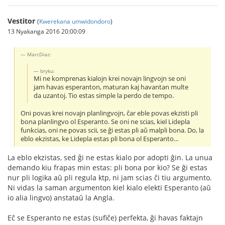
Vestitor
(
Kwerekana umwidondoro
)
13 Nyakanga 2016 20:00:09
MarcDiaz:
bryku:
Mi ne komprenas kialojn krei novajn lingvojn se oni
jam havas esperanton, maturan kaj havantan multe
da uzantoj. Tio estas simple la perdo de tempo.
Oni povas krei novajn planlingvojn, ĉar eble povas ekzisti pli
bona planlingvo ol Esperanto. Se oni ne scias, kiel Lidepla
funkcias, oni ne povas scii, se ĝi estas pli aŭ malpli bona. Do, la
eblo ekzistas, ke Lidepla estas pli bona ol Esperanto...
La eblo ekzistas, sed ĝi ne estas kialo por adopti ĝin. La unua
demando kiu frapas min estas: pli bona por kio? Se ĝi estas
nur pli logika aŭ pli regula ktp, ni jam scias ĉi tiu argumento.
Ni vidas la saman argumenton kiel kialo elekti Esperanto (aŭ
io alia lingvo) anstataŭ la Angla.
Eĉ se Esperanto ne estas (sufiĉe) perfekta, ĝi havas faktajn