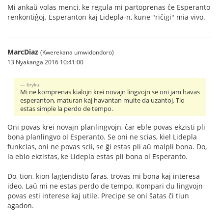
Mi ankaŭ volas menci, ke regula mi partoprenas ĉe Esperanto
renkontiĝoj. Esperanton kaj Lidepla-n, kune "riĉigi" mia vivo.
MarcDiaz
(Kwerekana umwidondoro)
13 Nyakanga 2016 10:41:00
bryku:
Mi ne komprenas kialojn krei novajn lingvojn se oni jam havas
esperanton, maturan kaj havantan multe da uzantoj. Tio
estas simple la perdo de tempo.
Oni povas krei novajn planlingvojn, ĉar eble povas ekzisti pli
bona planlingvo ol Esperanto. Se oni ne scias, kiel Lidepla
funkcias, oni ne povas scii, se ĝi estas pli aŭ malpli bona. Do,
la eblo ekzistas, ke Lidepla estas pli bona ol Esperanto.
Do, tion, kion lagtendisto faras, trovas mi bona kaj interesa
ideo. Laŭ mi ne estas perdo de tempo. Kompari du lingvojn
povas esti interese kaj utile. Precipe se oni ŝatas ĉi tiun
agadon.