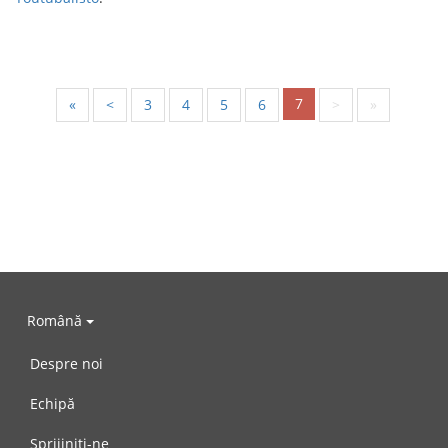
7
«
<
3
4
5
6
>
»
Română
Despre noi
Echipă
Sprijiniți-ne