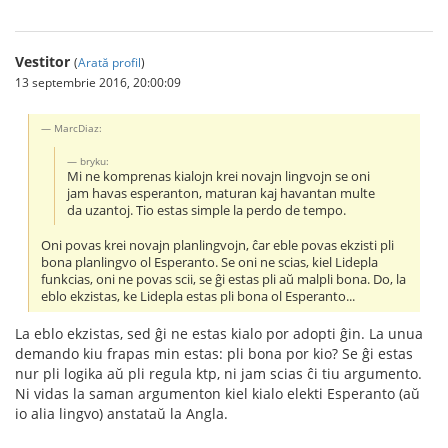
Vestitor
(
Arată profil
)
13 septembrie 2016, 20:00:09
MarcDiaz:
bryku:
Mi ne komprenas kialojn krei novajn lingvojn se oni
jam havas esperanton, maturan kaj havantan multe
da uzantoj. Tio estas simple la perdo de tempo.
Oni povas krei novajn planlingvojn, ĉar eble povas ekzisti pli
bona planlingvo ol Esperanto. Se oni ne scias, kiel Lidepla
funkcias, oni ne povas scii, se ĝi estas pli aŭ malpli bona. Do, la
eblo ekzistas, ke Lidepla estas pli bona ol Esperanto...
La eblo ekzistas, sed ĝi ne estas kialo por adopti ĝin. La unua
demando kiu frapas min estas: pli bona por kio? Se ĝi estas
nur pli logika aŭ pli regula ktp, ni jam scias ĉi tiu argumento.
Ni vidas la saman argumenton kiel kialo elekti Esperanto (aŭ
io alia lingvo) anstataŭ la Angla.