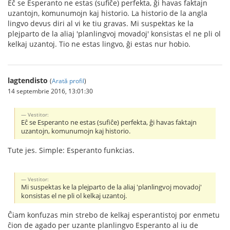
Eĉ se Esperanto ne estas (sufiĉe) perfekta, ĝi havas faktajn
uzantojn, komunumojn kaj historio. La historio de la angla
lingvo devus diri al vi ke tiu gravas. Mi suspektas ke la
plejparto de la aliaj 'planlingvoj movadoj' konsistas el ne pli ol
kelkaj uzantoj. Tio ne estas lingvo, ĝi estas nur hobio.
lagtendisto
(
Arată profil
)
14 septembrie 2016, 13:01:30
Vestitor:
Eĉ se Esperanto ne estas (sufiĉe) perfekta, ĝi havas faktajn
uzantojn, komunumojn kaj historio.
Tute jes. Simple: Esperanto funkcias.
Vestitor:
Mi suspektas ke la plejparto de la aliaj 'planlingvoj movadoj'
konsistas el ne pli ol kelkaj uzantoj.
Ĉiam konfuzas min strebo de kelkaj esperantistoj por enmetu
ĉion de agado per uzante planlingvo Esperanto al iu de