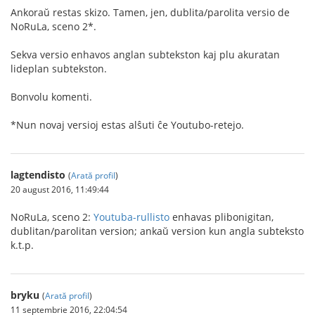
Ankoraŭ restas skizo. Tamen, jen, dublita/parolita versio de
NoRuLa, sceno 2*.
Sekva versio enhavos anglan subtekston kaj plu akuratan
lideplan subtekston.
Bonvolu komenti.
*Nun novaj versioj estas alŝuti ĉe Youtubo-retejo.
lagtendisto
(
Arată profil
)
20 august 2016, 11:49:44
NoRuLa, sceno 2:
Youtuba-rullisto
enhavas plibonigitan,
dublitan/parolitan version; ankaŭ version kun angla subteksto
k.t.p.
bryku
(
Arată profil
)
11 septembrie 2016, 22:04:54