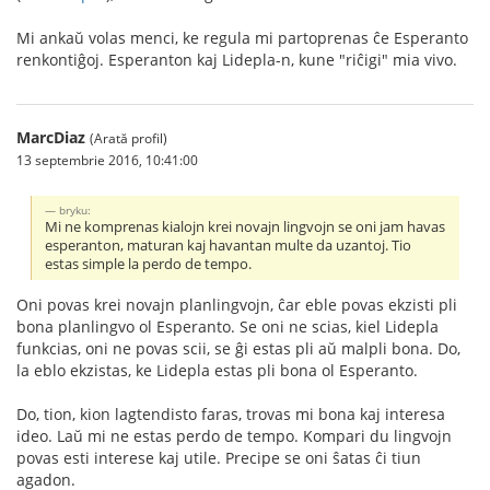
Mi ankaŭ volas menci, ke regula mi partoprenas ĉe Esperanto
renkontiĝoj. Esperanton kaj Lidepla-n, kune "riĉigi" mia vivo.
MarcDiaz
(Arată profil)
13 septembrie 2016, 10:41:00
bryku:
Mi ne komprenas kialojn krei novajn lingvojn se oni jam havas
esperanton, maturan kaj havantan multe da uzantoj. Tio
estas simple la perdo de tempo.
Oni povas krei novajn planlingvojn, ĉar eble povas ekzisti pli
bona planlingvo ol Esperanto. Se oni ne scias, kiel Lidepla
funkcias, oni ne povas scii, se ĝi estas pli aŭ malpli bona. Do,
la eblo ekzistas, ke Lidepla estas pli bona ol Esperanto.
Do, tion, kion lagtendisto faras, trovas mi bona kaj interesa
ideo. Laŭ mi ne estas perdo de tempo. Kompari du lingvojn
povas esti interese kaj utile. Precipe se oni ŝatas ĉi tiun
agadon.