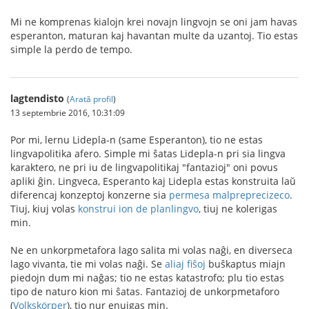
Mi ne komprenas kialojn krei novajn lingvojn se oni jam havas
esperanton, maturan kaj havantan multe da uzantoj. Tio estas
simple la perdo de tempo.
lagtendisto
(
Arată profil
)
13 septembrie 2016, 10:31:09
Por mi, lernu Lidepla-n (same Esperanton), tio ne estas
lingvapolitika afero. Simple mi ŝatas Lidepla-n pri sia lingva
karaktero, ne pri iu de lingvapolitikaj "fantazioj" oni povus
apliki ĝin. Lingveca, Esperanto kaj Lidepla estas konstruita laŭ
diferencaj konzeptoj konzerne sia
permesa malpreprecizeco
.
Tiuj, kiuj volas
konstrui ion de planlingvo
, tiuj ne kolerigas
min.
Ne en unkorpmetafora lago salita mi volas naĝi, en diverseca
lago vivanta, tie mi volas naĝi. Se
aliaj fiŝoj
buŝkaptus miajn
piedojn dum mi naĝas; tio ne estas katastrofo; plu tio estas
tipo de naturo kion mi ŝatas. Fantazioj de unkorpmetaforo
(
Volkskörper
), tio nur enuigas min.