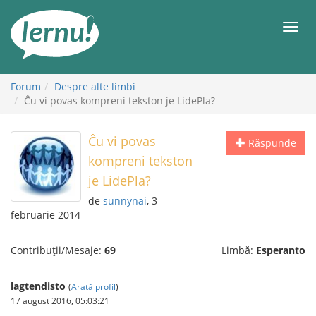
Mergi
la
Meni
conținut
Forum
Despre alte limbi
Ĉu vi povas kompreni tekston je LidePla?
Ĉu vi povas
Răspunde
kompreni tekston
je LidePla?
de
sunnynai
, 3
februarie 2014
Contribuții/Mesaje:
69
Limbă:
Esperanto
lagtendisto
(
Arată profil
)
17 august 2016, 05:03:21