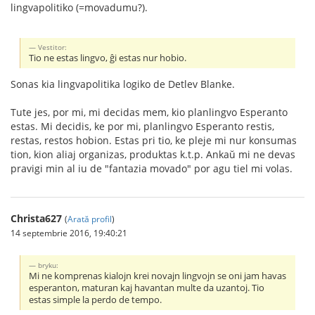
lingvapolitiko (=movadumu?).
Vestitor:
Tio ne estas lingvo, ĝi estas nur hobio.
Sonas kia lingvapolitika logiko de Detlev Blanke.
Tute jes, por mi, mi decidas mem, kio planlingvo Esperanto
estas. Mi decidis, ke por mi, planlingvo Esperanto restis,
restas, restos hobion. Estas pri tio, ke pleje mi nur konsumas
tion, kion aliaj organizas, produktas k.t.p. Ankaŭ mi ne devas
pravigi min al iu de "fantazia movado" por agu tiel mi volas.
Christa627
(
Arată profil
)
14 septembrie 2016, 19:40:21
bryku:
Mi ne komprenas kialojn krei novajn lingvojn se oni jam havas
esperanton, maturan kaj havantan multe da uzantoj. Tio
estas simple la perdo de tempo.