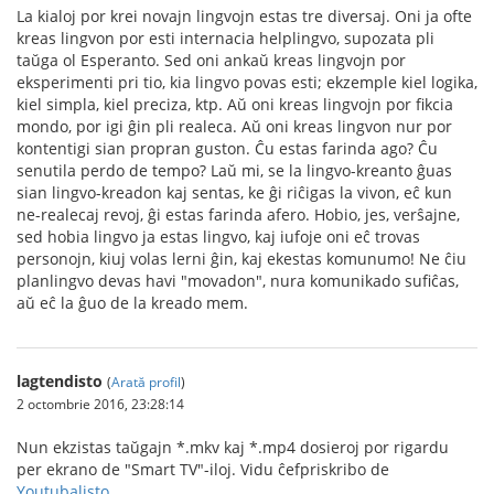
La kialoj por krei novajn lingvojn estas tre diversaj. Oni ja ofte
kreas lingvon por esti internacia helplingvo, supozata pli
taŭga ol Esperanto. Sed oni ankaŭ kreas lingvojn por
eksperimenti pri tio, kia lingvo povas esti; ekzemple kiel logika,
kiel simpla, kiel preciza, ktp. Aŭ oni kreas lingvojn por fikcia
mondo, por igi ĝin pli realeca. Aŭ oni kreas lingvon nur por
kontentigi sian propran guston. Ĉu estas farinda ago? Ĉu
senutila perdo de tempo? Laŭ mi, se la lingvo-kreanto ĝuas
sian lingvo-kreadon kaj sentas, ke ĝi riĉigas la vivon, eĉ kun
ne-realecaj revoj, ĝi estas farinda afero. Hobio, jes, verŝajne,
sed hobia lingvo ja estas lingvo, kaj iufoje oni eĉ trovas
personojn, kiuj volas lerni ĝin, kaj ekestas komunumo! Ne ĉiu
planlingvo devas havi "movadon", nura komunikado sufiĉas,
aŭ eĉ la ĝuo de la kreado mem.
lagtendisto
(
Arată profil
)
2 octombrie 2016, 23:28:14
Nun ekzistas taŭgajn *.mkv kaj *.mp4 dosieroj por rigardu
per ekrano de "Smart TV"-iloj. Vidu ĉefpriskribo de
Youtubalisto
.