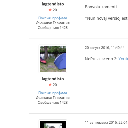
lagtendisto
Bonvolu komenti.
20
Покажи профила
*Nun novaj versioj est
Държава: Германия
Съобщения: 1428
20 август 2016, 11:49:44
NoRuLa, sceno 2:
Yout
lagtendisto
20
Покажи профила
Държава: Германия
Съобщения: 1428
11 септември 2016, 22:04