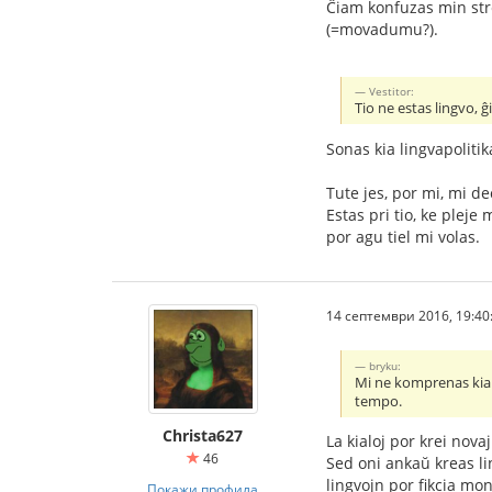
Ĉiam konfuzas min stre
(=movadumu?).
Vestitor:
Tio ne estas lingvo, ĝ
Sonas kia lingvapolitik
Tute jes, por mi, mi d
Estas pri tio, ke plej
por agu tiel mi volas.
14 септември 2016, 19:40
bryku:
Mi ne komprenas kial
tempo.
Christa627
La kialoj por krei nova
46
Sed oni ankaŭ kreas lin
lingvojn por fikcia mo
Покажи профила