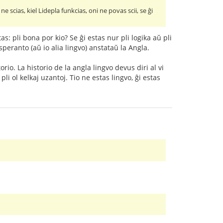
 scias, kiel Lidepla funkcias, oni ne povas scii, se ĝi
: pli bona por kio? Se ĝi estas nur pli logika aŭ pli
speranto (aŭ io alia lingvo) anstataŭ la Angla.
io. La historio de la angla lingvo devus diri al vi
pli ol kelkaj uzantoj. Tio ne estas lingvo, ĝi estas