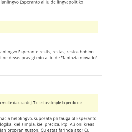
anlingvo Esperanto al iu de lingvapolitiko
anlingvo Esperanto restis, restas, restos hobion.
 mi ne devas pravigi min al iu de "fantazia movado"
multe da uzantoj. Tio estas simple la perdo de
ernacia helplingvo, supozata pli taŭga ol Esperanto.
ogika, kiel simpla, kiel preciza, ktp. Aŭ oni kreas
i sian propran guston. Ĉu estas farinda ago? Ĉu