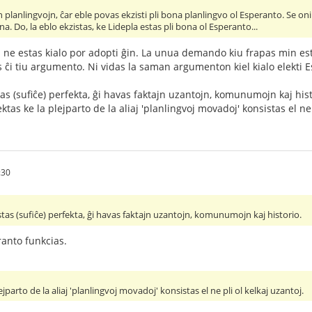
planlingvojn, ĉar eble povas ekzisti pli bona planlingvo ol Esperanto. Se oni ne
na. Do, la eblo ekzistas, ke Lidepla estas pli bona ol Esperanto...
i ne estas kialo por adopti ĝin. La unua demando kiu frapas min estas
s ĉi tiu argumento. Ni vidas la saman argumenton kiel kialo elekti E
s (sufiĉe) perfekta, ĝi havas faktajn uzantojn, komunumojn kaj histor
ktas ke la plejparto de la aliaj 'planlingvoj movadoj' konsistas el ne 
:30
tas (sufiĉe) perfekta, ĝi havas faktajn uzantojn, komunumojn kaj historio.
ranto funkcias.
jparto de la aliaj 'planlingvoj movadoj' konsistas el ne pli ol kelkaj uzantoj.