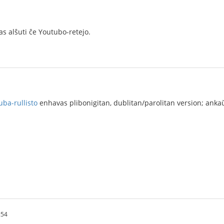
as alŝuti ĉe Youtubo-retejo.
uba-rullisto
enhavas plibonigitan, dublitan/parolitan version; ankaŭ
:54