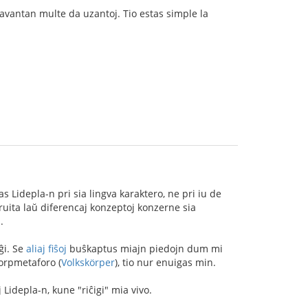
avantan multe da uzantoj. Tio estas simple la
s Lidepla-n pri sia lingva karaktero, ne pri iu de
truita laŭ diferencaj konzeptoj konzerne sia
.
ĝi. Se
aliaj fiŝoj
buŝkaptus miajn piedojn dum mi
korpmetaforo (
Volkskörper
), tio nur enuigas min.
idepla-n, kune "riĉigi" mia vivo.