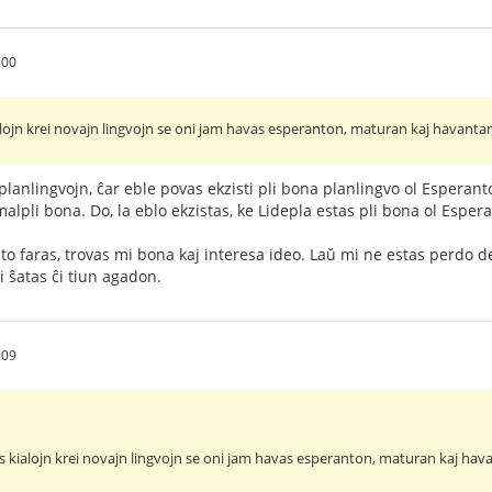
:00
ojn krei novajn lingvojn se oni jam havas esperanton, maturan kaj havantan 
lanlingvojn, ĉar eble povas ekzisti pli bona planlingvo ol Esperanto
ŭ malpli bona. Do, la eblo ekzistas, ke Lidepla estas pli bona ol Esper
isto faras, trovas mi bona kaj interesa ideo. Laŭ mi ne estas perdo 
ni ŝatas ĉi tiun agadon.
:09
kialojn krei novajn lingvojn se oni jam havas esperanton, maturan kaj hava