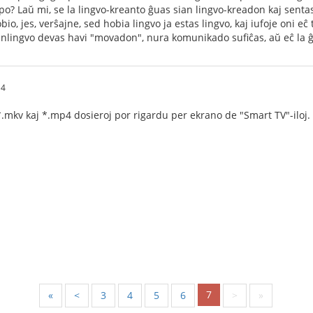
? Laŭ mi, se la lingvo-kreanto ĝuas sian lingvo-kreadon kaj sentas, k
io, jes, verŝajne, sed hobia lingvo ja estas lingvo, kaj iufoje oni eĉ 
lingvo devas havi "movadon", nura komunikado sufiĉas, aŭ eĉ la 
14
.mkv kaj *.mp4 dosieroj por rigardu per ekrano de "Smart TV"-iloj.
7
«
<
3
4
5
6
>
»