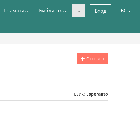
Граматика
Библиотека
BG
Вход
Отговор
Език:
Esperanto