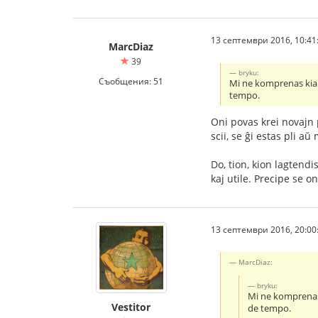
13 септември 2016, 10:41
MarcDiaz
39
bryku:
Съобщения: 51
Mi ne komprenas kial
tempo.
Oni povas krei novajn p
scii, se ĝi estas pli a
Do, tion, kion lagtend
kaj utile. Precipe se o
13 септември 2016, 20:00
MarcDiaz:
bryku:
Mi ne komprenas 
Vestitor
de tempo.