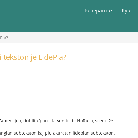
Есперанто?
Курс
Pla?
 tekston je LidePla?
Tamen, jen, dublita/parolita versio de NoRuLa, sceno 2*.
anglan subtekston kaj plu akuratan lideplan subtekston.