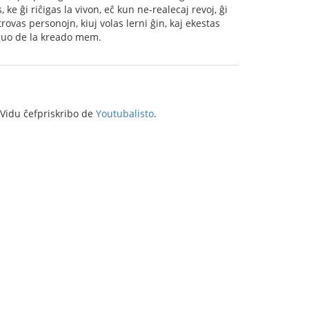
e ĝi riĉigas la vivon, eĉ kun ne-realecaj revoj, ĝi
trovas personojn, kiuj volas lerni ĝin, kaj ekestas
ĝuo de la kreado mem.
 Vidu ĉefpriskribo de
Youtubalisto
.