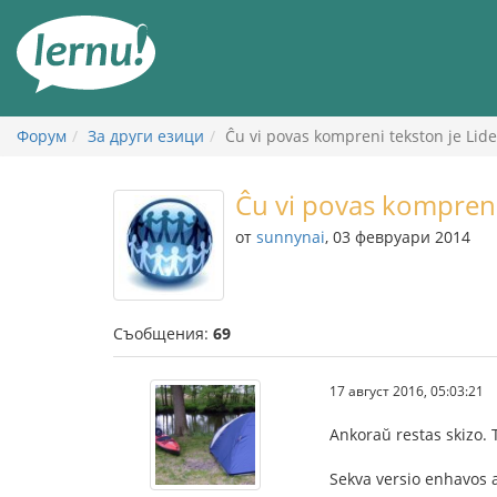
Към
съдържанието
Форум
За други езици
Ĉu vi povas kompreni tekston je Lide
Ĉu vi povas kompreni
от
sunnynai
, 03 февруари 2014
Съобщения:
69
17 август 2016, 05:03:21
Ankoraŭ restas skizo. 
Sekva versio enhavos 