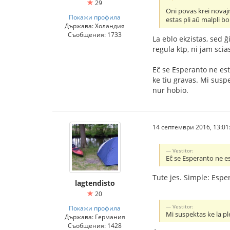
29
Oni povas krei novajn 
Покажи профила
estas pli aŭ malpli bo
Държава: Холандия
Съобщения: 1733
La eblo ekzistas, sed ĝ
regula ktp, ni jam scia
Eĉ se Esperanto ne esta
ke tiu gravas. Mi suspe
nur hobio.
14 септември 2016, 13:01
Vestitor:
Eĉ se Esperanto ne es
Tute jes. Simple: Espe
lagtendisto
20
Vestitor:
Покажи профила
Mi suspektas ke la ple
Държава: Германия
Съобщения: 1428