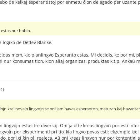
bo de kelkaj esperantistoj por enmetu ĉion de agado per uzante pl
i estas nur hobio.
a logiko de Detlev Blanke.
ecidas mem, kio planlingvo Esperanto estas. Mi decidis, ke por mi, pl
e mi nur konsumas tion, kion aliaj organizas, produktas k.t.p. Ankaŭ
:21
ojn krei novajn lingvojn se oni jam havas esperanton, maturan kaj havantan 
jn lingvojn estas tre diversaj. Oni ja ofte kreas lingvon por esti int
gvojn por eksperimenti pri tio, kia lingvo povas esti; ekzemple kiel l
ndo, por igi ĝin pli realeca. Aŭ oni kreas lingvon nur por kontentig