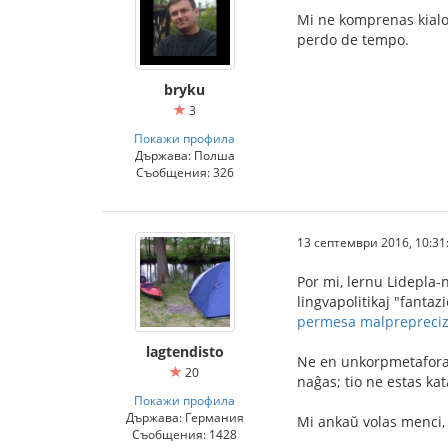
Mi ne komprenas kialoj
perdo de tempo.
bryku
3
Покажи профила
Държава: Полша
Съобщения: 326
13 септември 2016, 10:31
Por mi, lernu Lidepla-n
lingvapolitikaj "fantaz
permesa malprepreci
lagtendisto
Ne en unkorpmetafora l
20
naĝas; tio ne estas kat
Покажи профила
Държава: Германия
Mi ankaŭ volas menci, 
Съобщения: 1428