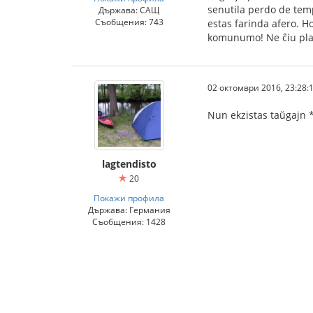
senutila perdo de tempo
Държава: САЩ
Съобщения: 743
estas farinda afero. Hob
komunumo! Ne ĉiu plan
02 октомври 2016, 23:28:
Nun ekzistas taŭgajn *
lagtendisto
20
Покажи профила
Държава: Германия
Съобщения: 1428