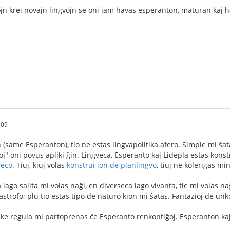
n krei novajn lingvojn se oni jam havas esperanton, maturan kaj h
:09
 (same Esperanton), tio ne estas lingvapolitika afero. Simple mi ŝata
ioj" oni povus apliki ĝin. Lingveca, Esperanto kaj Lidepla estas kons
zeco
. Tiuj, kiuj volas
konstrui ion de planlingvo
, tiuj ne kolerigas min
ago salita mi volas naĝi, en diverseca lago vivanta, tie mi volas na
astrofo; plu tio estas tipo de naturo kion mi ŝatas. Fantazioj de un
ke regula mi partoprenas ĉe Esperanto renkontiĝoj. Esperanton kaj L